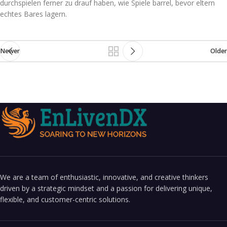
durchspielen ferner zu drauf haben, wie Spiele barrel, bevor eltern
echtes Bares lagern.
Newer
Older
We are a team of enthusiastic, innovative, and creative thinkers
driven by a strategic mindset and a passion for delivering unique,
flexible, and customer-centric solutions.