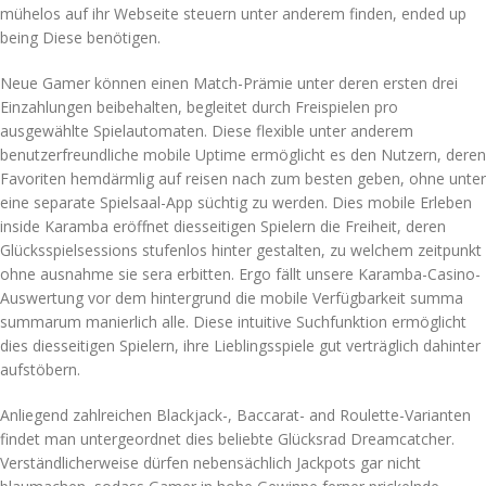
mühelos auf ihr Webseite steuern unter anderem finden, ended up
being Diese benötigen.
Neue Gamer können einen Match-Prämie unter deren ersten drei
Einzahlungen beibehalten, begleitet durch Freispielen pro
ausgewählte Spielautomaten. Diese flexible unter anderem
benutzerfreundliche mobile Uptime ermöglicht es den Nutzern, deren
Favoriten hemdärmlig auf reisen nach zum besten geben, ohne unter
eine separate Spielsaal-App süchtig zu werden. Dies mobile Erleben
inside Karamba eröffnet diesseitigen Spielern die Freiheit, deren
Glücksspielsessions stufenlos hinter gestalten, zu welchem zeitpunkt
ohne ausnahme sie sera erbitten. Ergo fällt unsere Karamba-Casino-
Auswertung vor dem hintergrund die mobile Verfügbarkeit summa
summarum manierlich alle. Diese intuitive Suchfunktion ermöglicht
dies diesseitigen Spielern, ihre Lieblingsspiele gut verträglich dahinter
aufstöbern.
Anliegend zahlreichen Blackjack-, Baccarat- and Roulette-Varianten
findet man untergeordnet dies beliebte Glücksrad Dreamcatcher.
Verständlicherweise dürfen nebensächlich Jackpots gar nicht