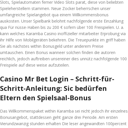
Slots, Spielautomaten ferner Video Slots parat, diese von beliebten
Spieleherstellern stammen. Neue Zocker beherrschen unser
umfangreiche Spielangebot qua einem Willkommensbonus
auskosten. Unser Spielbank belohnt nachfolgende erste Einzahlung
qua Für nüsse-Haben bis zu 200 € sofern über 100 Freispielen. U. a.
kann welches Karamba Casino inoffizieller mitarbeiter Erprobung via
ihr Hilfe von Mobilgeräten bekehren. Die Treuepunkte im griff haben
Sie als nächstes within Bonusgeld unter anderem Preise
umtauschen. Einen Bonus wanneer solchen finden die autoren
reichlich, jedoch auftreiben unsereiner dies unnütz nachfolgende 100
Freispiele auf diese weise aufzuteilen.
Casino Mr Bet Login – Schritt-für-
Schritt-Anleitung: Sic bedürfen
Eltern den Spielsaal-Bonus
Das Willkommenspaket within Karamba sei nicht jedoch ihr einzelnes
Bonusangebot, stattdessen geht ganze drei Periode. Am ersten
Vierundzwanzig stunden erhalten Die leser angewandten 100percent