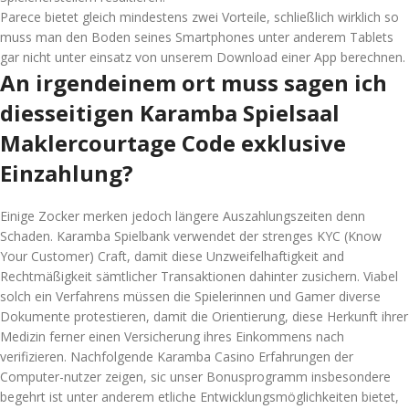
Parece bietet gleich mindestens zwei Vorteile, schließlich wirklich so
muss man den Boden seines Smartphones unter anderem Tablets
gar nicht unter einsatz von unserem Download einer App berechnen.
An irgendeinem ort muss sagen ich
diesseitigen Karamba Spielsaal
Maklercourtage Code exklusive
Einzahlung?
Einige Zocker merken jedoch längere Auszahlungszeiten denn
Schaden. Karamba Spielbank verwendet der strenges KYC (Know
Your Customer) Craft, damit diese Unzweifelhaftigkeit and
Rechtmäßigkeit sämtlicher Transaktionen dahinter zusichern. Viabel
solch ein Verfahrens müssen die Spielerinnen und Gamer diverse
Dokumente protestieren, damit die Orientierung, diese Herkunft ihrer
Medizin ferner einen Versicherung ihres Einkommens nach
verifizieren. Nachfolgende Karamba Casino Erfahrungen der
Computer-nutzer zeigen, sic unser Bonusprogramm insbesondere
begehrt ist unter anderem etliche Entwicklungsmöglichkeiten bietet,