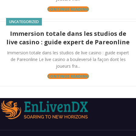
CONTINUE READING
UNCATEGORIZED
Immersion totale dans les studios de
live casino : guide expert de Pareonline
Immersion totale dans les studios de live casino : guide expert
de Pareonline Le live casino a bouleversé la façon dont les
joueurs fra...
CONTINUE READING