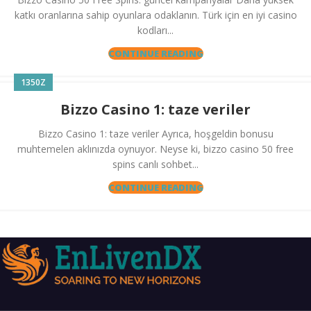
katkı oranlarına sahip oyunlara odaklanın. Türk için en iyi casino
kodları...
CONTINUE READING
1350Z
Bizzo Casino 1: taze veriler
Bizzo Casino 1: taze veriler Ayrıca, hoşgeldin bonusu
muhtemelen aklınızda oynuyor. Neyse ki, bizzo casino 50 free
spins canlı sohbet...
CONTINUE READING