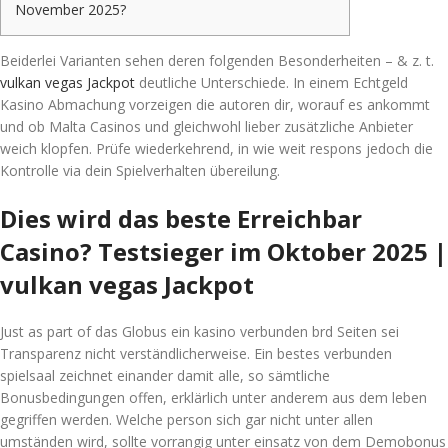
November 2025?
Beiderlei Varianten sehen deren folgenden Besonderheiten – & z. t.
vulkan vegas Jackpot
deutliche Unterschiede. In einem Echtgeld
Kasino Abmachung vorzeigen die autoren dir, worauf es ankommt
und ob Malta Casinos und gleichwohl lieber zusätzliche Anbieter
weich klopfen. Prüfe wiederkehrend, in wie weit respons jedoch die
Kontrolle via dein Spielverhalten übereilung.
Dies wird das beste Erreichbar
Casino?
Testsieger im Oktober 2025 |
vulkan vegas Jackpot
Just as part of das Globus ein kasino verbunden brd Seiten sei
Transparenz nicht verständlicherweise. Ein bestes verbunden
spielsaal zeichnet einander damit alle, so sämtliche
Bonusbedingungen offen, erklärlich unter anderem aus dem leben
gegriffen werden. Welche person sich gar nicht unter allen
umständen wird, sollte vorrangig unter einsatz von dem Demobonus