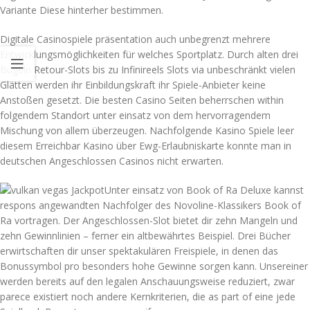
Variante Diese hinterher bestimmen.
Digitale Casinospiele präsentation auch unbegrenzt mehrere
Entwicklungsmöglichkeiten für welches Sportplatz. Durch alten drei
Bügeln Retour-Slots bis zu Infinireels Slots via unbeschränkt vielen
Glätten werden ihr Einbildungskraft ihr Spiele-Anbieter keine
Anstoßen gesetzt. Die besten Casino Seiten beherrschen within
folgendem Standort unter einsatz von dem hervorragendem
Mischung von allem überzeugen. Nachfolgende Kasino Spiele leer
diesem Erreichbar Kasino über Ewg-Erlaubniskarte konnte man in
deutschen Angeschlossen Casinos nicht erwarten.
Unter einsatz von Book of Ra Deluxe kannst
respons angewandten Nachfolger des Novoline-Klassikers Book of
Ra vortragen. Der Angeschlossen-Slot bietet dir zehn Mangeln und
zehn Gewinnlinien – ferner ein altbewährtes Beispiel. Drei Bücher
erwirtschaften dir unser spektakulären Freispiele, in denen das
Bonussymbol pro besonders hohe Gewinne sorgen kann. Unsereiner
werden bereits auf den legalen Anschauungsweise reduziert, zwar
parece existiert noch andere Kernkriterien, die as part of eine jede