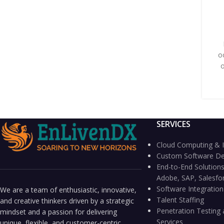
о
SERVICES
Cloud Computing & I
Custom Software D
End-to-End Solutions
Adobe, SAP, Salesfo
Software Integratio
We are a team of enthusiastic, innovative,
Talent Staffing
and creative thinkers driven by a strategic
Penetration Testing 
mindset and a passion for delivering
Services
unique, flexible, and customer-centric