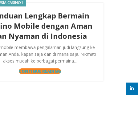
SIA CASINO1
nduan Lengkap Bermain
ino Mobile dengan Aman
an Nyaman di Indonesia
 mobile membawa pengalaman judi langsung ke
an Anda, kapan saja dan di mana saja. Nikmati
akses mudah ke berbagai permaina...
CONTINUE READING
linked