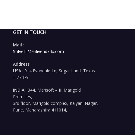
GET IN TOUCH
Mail
:
SolveIT@enlivendx4u.com
Address
:
USA
: 914 Evandale Ln, Sugar Land, Texas
– 77479
INDIA
: 344, Marisoft – III Marigold
Premises,
3rd floor, Marigold complex, Kalyani Nagar,
Pune, Maharashtra 411014,