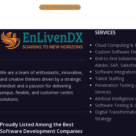
CONTINUE READING
SERVICES
Cloud Computing & I
Custom Software D
End-to-End Solutions
Adobe, SAP, Salesfo
Software Integratio
We are a team of enthusiastic, innovative,
Talent Staffing
and creative thinkers driven by a strategic
Penetration Testing 
mindset and a passion for delivering
Services
unique, flexible, and customer-centric
Artificial Intelligen
solutions.
Software Testing & 
Digital Transformati
Strategy
Proudly Listed Among the Best
Software Development Companies