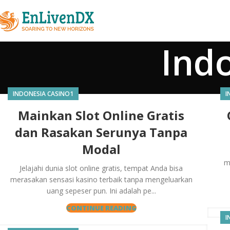
Ind
INDONESIA CASINO1
I
Mainkan Slot Online Gratis
dan Rasakan Serunya Tanpa
Modal
m
Jelajahi dunia slot online gratis, tempat Anda bisa
merasakan sensasi kasino terbaik tanpa mengeluarkan
uang sepeser pun. Ini adalah pe...
CONTINUE READING
I