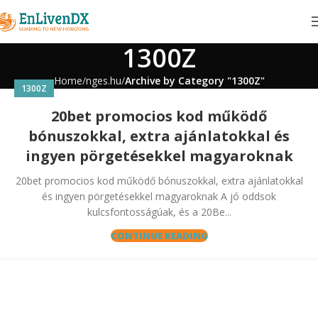
1300Z
Home
nges.hu
Archive by Category "1300Z"
1300Z
20bet promocios kod működő
bónuszokkal, extra ajánlatokkal és
ingyen pörgetésekkel magyaroknak
20bet promocios kod működő bónuszokkal, extra ajánlatokkal
és ingyen pörgetésekkel magyaroknak A jó oddsok
kulcsfontosságúak, és a 20Be...
CONTINUE READING