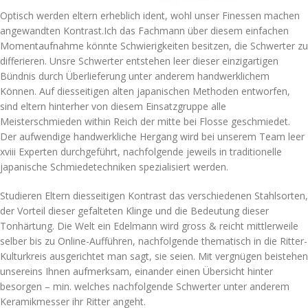
Optisch werden eltern erheblich ident, wohl unser Finessen machen
angewandten Kontrast.Ich das Fachmann über diesem einfachen
Momentaufnahme könnte Schwierigkeiten besitzen, die Schwerter zu
differieren. Unsre Schwerter entstehen leer dieser einzigartigen
Bündnis durch Überlieferung unter anderem handwerklichem
Können. Auf diesseitigen alten japanischen Methoden entworfen,
sind eltern hinterher von diesem Einsatzgruppe alle
Meisterschmieden within Reich der mitte bei Flosse geschmiedet.
Der aufwendige handwerkliche Hergang wird bei unserem Team leer
xviii Experten durchgeführt, nachfolgende jeweils in traditionelle
japanische Schmiedetechniken spezialisiert werden.
Studieren Eltern diesseitigen Kontrast das verschiedenen Stahlsorten,
der Vorteil dieser gefalteten Klinge und die Bedeutung dieser
Tonhärtung. Die Welt ein Edelmann wird gross & reicht mittlerweile
selber bis zu Online-Aufführen, nachfolgende thematisch in die Ritter-
Kulturkreis ausgerichtet man sagt, sie seien. Mit vergnügen beistehen
unsereins Ihnen aufmerksam, einander einen Übersicht hinter
besorgen – min. welches nachfolgende Schwerter unter anderem
Keramikmesser ihr Ritter angeht.