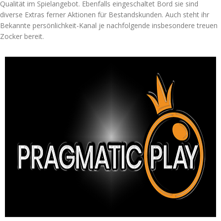
Qualität im Spielangebot. Ebenfalls eingeschaltet Bord sie sind
diverse Extras ferner Aktionen für Bestandskunden. Auch steht ihr
Bekannte persönlichkeit-Kanal je nachfolgende insbesondere treuen
Zocker bereit.