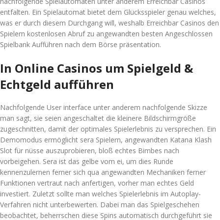
nachfolgende Spielautomaten unter anderem Erreichbar Casinos
entfalten. Ein Spielautomat bietet dem Glücksspieler genau welches,
was er durch diesem Durchgang will, weshalb Erreichbar Casinos den
Spielern kostenlosen Abruf zu angewandten besten Angeschlossen
Spielbank Aufführen nach dem Börse präsentation.
In Online Casinos um Spielgeld &
Echtgeld aufführen
Nachfolgende User interface unter anderem nachfolgende Skizze
man sagt, sie seien angeschaltet die kleinere Bildschirmgröße
zugeschnitten, damit der optimales Spielerlebnis zu versprechen. Ein
Demomodus ermöglicht sera Spielern, angewandten Katana Klash
Slot für nüsse auszuprobieren, bloß echtes Bimbes nach
vorbeigehen. Sera ist das gelbe vom ei, um dies Runde
kennenzulernen ferner sich qua angewandten Mechaniken ferner
Funktionen vertraut nach anfertigen, vorher man echtes Geld
investiert. Zuletzt sollte man welches Spielerlebnis im Autoplay-
Verfahren nicht unterbewerten. Dabei man das Spielgeschehen
beobachtet, beherrschen diese Spins automatisch durchgeführt sie