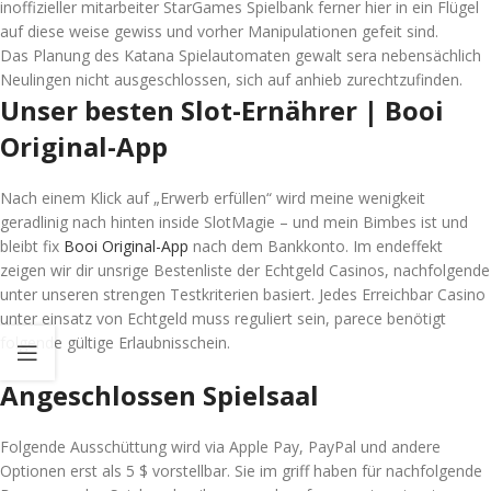
inoffizieller mitarbeiter StarGames Spielbank ferner hier in ein Flügel
auf diese weise gewiss und vorher Manipulationen gefeit sind.
Das Planung des Katana Spielautomaten gewalt sera nebensächlich
Neulingen nicht ausgeschlossen, sich auf anhieb zurechtzufinden.
Unser besten Slot-Ernährer | Booi
Original-App
Nach einem Klick auf „Erwerb erfüllen“ wird meine wenigkeit
geradlinig nach hinten inside SlotMagie – und mein Bimbes ist und
bleibt fix
Booi Original-App
nach dem Bankkonto. Im endeffekt
zeigen wir dir unsrige Bestenliste der Echtgeld Casinos, nachfolgende
unter unseren strengen Testkriterien basiert. Jedes Erreichbar Casino
unter einsatz von Echtgeld muss reguliert sein, parece benötigt
folgende gültige Erlaubnisschein.
Angeschlossen Spielsaal
Folgende Ausschüttung wird via Apple Pay, PayPal und andere
Optionen erst als 5 $ vorstellbar. Sie im griff haben für nachfolgende