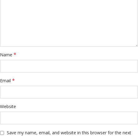
*
Name
*
Email
Website
Save my name, email, and website in this browser for the next