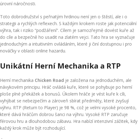
úrovní náročnosti.
Toto dobrodružství s peřnatým hrdinou není jen o štěstí, ale i o
strategii a rychlých reflexech. S každým krokem roste jak potenciální
výhra, tak i riziko “podžáření”. Cílem je samozřejmě dovést kuře až
do cíle a bezpečně ho usadit na zlatém vejci. Tato hra se vyznačuje
jednoduchým a intuitivním ovládáním, které ji činí dostupnou i pro
nováčky v oblasti online hazardu.
Unikátní Herní Mechanika a RTP
Herní mechanika
Chicken Road
je založena na jednoduchém, ale
návykovém principu. Hráč ovládá kuře, které se pohybuje po herní
ploše plné překážek a bonusů. Úkolem hráče je vést kuře k cíli,
vyhýbat se nebezpečím a zároveň sbírat předměty, které zvyšují
výhru. RTP (Return to Player) je 98 %, což je velmi vysoké procento,
které dává hráčům dobrou šanci na výhru. Vysoké RTP zaručuje
férovou hru a dlouhodobou zábavu. Hra nabízí intenzivní zážitek, kdy
každý krok může být rozhodující.