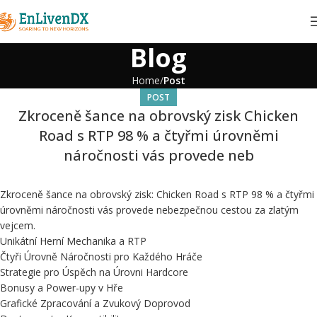
Blog
Home
Post
POST
Zkroceně šance na obrovský zisk Chicken
Road s RTP 98 % a čtyřmi úrovněmi
náročnosti vás provede neb
Zkroceně šance na obrovský zisk: Chicken Road s RTP 98 % a čtyřmi
úrovněmi náročnosti vás provede nebezpečnou cestou za zlatým
vejcem.
Unikátní Herní Mechanika a RTP
Čtyři Úrovně Náročnosti pro Každého Hráče
Strategie pro Úspěch na Úrovni Hardcore
Bonusy a Power-upy v Hře
Grafické Zpracování a Zvukový Doprovod