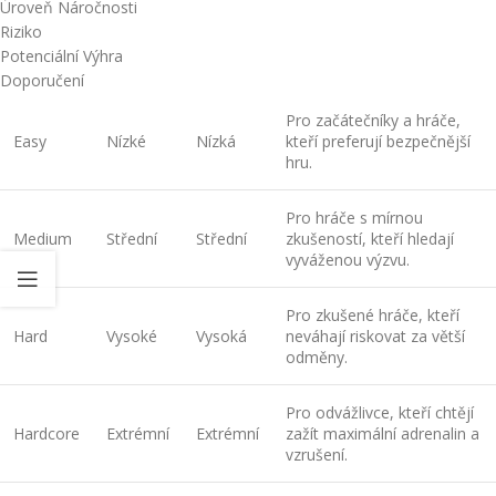
Úroveň Náročnosti
Riziko
Potenciální Výhra
Doporučení
Pro začátečníky a hráče,
Easy
Nízké
Nízká
kteří preferují bezpečnější
hru.
Pro hráče s mírnou
Medium
Střední
Střední
zkušeností, kteří hledají
vyváženou výzvu.
Pro zkušené hráče, kteří
Hard
Vysoké
Vysoká
neváhají riskovat za větší
odměny.
Pro odvážlivce, kteří chtějí
Hardcore
Extrémní
Extrémní
zažít maximální adrenalin a
vzrušení.