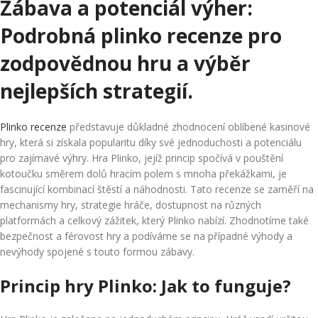
Zábava a potenciál výher:
Podrobná plinko recenze pro
zodpovědnou hru a výběr
nejlepších strategií.
Plinko recenze
představuje důkladné zhodnocení oblíbené kasinové
hry, která si získala popularitu díky své jednoduchosti a potenciálu
pro zajímavé výhry. Hra Plinko, jejíž princip spočívá v pouštění
kotoučku směrem dolů hracím polem s mnoha překážkami, je
fascinující kombinací štěstí a náhodnosti. Tato recenze se zaměří na
mechanismy hry, strategie hráče, dostupnost na různých
platformách a celkový zážitek, který Plinko nabízí. Zhodnotíme také
bezpečnost a férovost hry a podíváme se na případné výhody a
nevýhody spojené s touto formou zábavy.
Princip hry Plinko: Jak to funguje?