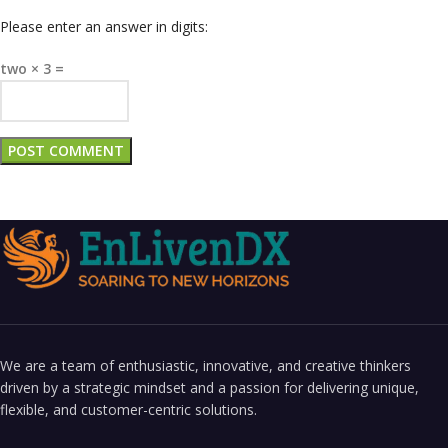
Please enter an answer in digits:
two × 3 =
We are a team of enthusiastic, innovative, and creative thinkers
driven by a strategic mindset and a passion for delivering unique,
flexible, and customer-centric solutions.