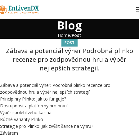
Blog
Home
Post
POST
Zábava a potenciál výher Podrobná plinko
recenze pro zodpovědnou hru a výběr
nejlepších strategií.
Zábava a potenciál výher: Podrobná plinko recenze pro
zodpovědnou hru a výběr nejlepších strategií.
Princip hry Plinko: Jak to funguje?
Dostupnost a platformy pro hraní
Výběr spolehlivého kasina
Různé varianty Plinko
Strategie pro Plinko: Jak zvýšit šance na výhru?
Závěrem