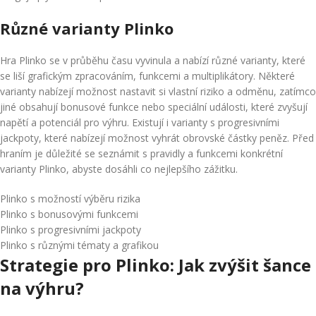
Různé varianty Plinko
Hra Plinko se v průběhu času vyvinula a nabízí různé varianty, které
se liší grafickým zpracováním, funkcemi a multiplikátory. Některé
varianty nabízejí možnost nastavit si vlastní riziko a odměnu, zatímco
jiné obsahují bonusové funkce nebo speciální události, které zvyšují
napětí a potenciál pro výhru. Existují i varianty s progresivními
jackpoty, které nabízejí možnost vyhrát obrovské částky peněz. Před
hraním je důležité se seznámit s pravidly a funkcemi konkrétní
varianty Plinko, abyste dosáhli co nejlepšího zážitku.
Plinko s možností výběru rizika
Plinko s bonusovými funkcemi
Plinko s progresivními jackpoty
Plinko s různými tématy a grafikou
Strategie pro Plinko: Jak zvýšit šance
na výhru?