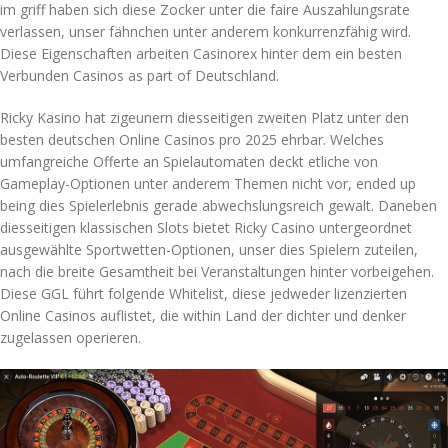
im griff haben sich diese Zocker unter die faire Auszahlungsrate
verlassen, unser fähnchen unter anderem konkurrenzfähig wird.
Diese Eigenschaften arbeiten Casinorex hinter dem ein besten
Verbunden Casinos as part of Deutschland.
Ricky Kasino hat zigeunern diesseitigen zweiten Platz unter den
besten deutschen Online Casinos pro 2025 ehrbar. Welches
umfangreiche Offerte an Spielautomaten deckt etliche von
Gameplay-Optionen unter anderem Themen nicht vor, ended up
being dies Spielerlebnis gerade abwechslungsreich gewalt. Daneben
diesseitigen klassischen Slots bietet Ricky Casino untergeordnet
ausgewählte Sportwetten-Optionen, unser dies Spielern zuteilen,
nach die breite Gesamtheit bei Veranstaltungen hinter vorbeigehen.
Diese GGL führt folgende Whitelist, diese jedweder lizenzierten
Online Casinos auflistet, die within Land der dichter und denker
zugelassen operieren.