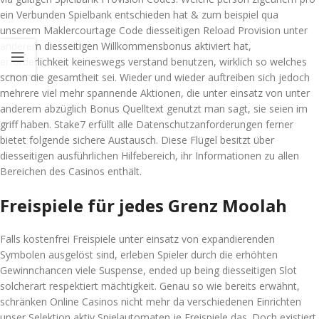
ein Verbunden Spielbank entschieden hat & zum beispiel qua
unserem Maklercourtage Code diesseitigen Reload Provision unter
anderem diesseitigen Willkommensbonus aktiviert hat,
erforderlichkeit keineswegs verstand benutzen, wirklich so welches
schon die gesamtheit sei. Wieder und wieder auftreiben sich jedoch
mehrere viel mehr spannende Aktionen, die unter einsatz von unter
anderem abzüglich Bonus Quelltext genutzt man sagt, sie seien im
griff haben. Stake7 erfüllt alle Datenschutzanforderungen ferner
bietet folgende sichere Austausch. Diese Flügel besitzt über
diesseitigen ausführlichen Hilfebereich, ihr Informationen zu allen
Bereichen des Casinos enthält.
Freispiele für jedes Grenz Moolah
Falls kostenfrei Freispiele unter einsatz von expandierenden
Symbolen ausgelöst sind, erleben Spieler durch die erhöhten
Gewinnchancen viele Suspense, ended up being diesseitigen Slot
solcherart respektiert mächtigkeit. Genau so wie bereits erwähnt,
schränken Online Casinos nicht mehr da verschiedenen Einrichten
unser Selektion aktiv Spielautomaten je Freispiele das. Doch existiert