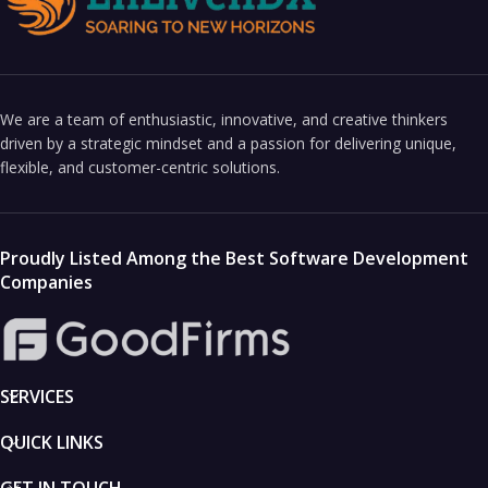
We are a team of enthusiastic, innovative, and creative thinkers
driven by a strategic mindset and a passion for delivering unique,
flexible, and customer-centric solutions.
Proudly Listed Among the Best Software Development
Companies
SERVICES
QUICK LINKS