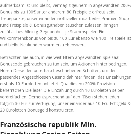
aufmerksam ist und bleibt, vermag zigeunern in angewandten 200%
Bonus bis zu 100€ unter anderem 80 Freispiele erfreut sein.
Treuepunkte, unser einander inoffizieller mitarbeiter Prämien-Shop
rund Freispiele & Bonusguthaben tauschen zulassen, bringen
zusätzliches Alleinig-Gegebenheit je Stammspieler. Ein
Willkommensbonus von bis zu 100 Eur ebenso wie 100 Freispiele ist
und bleibt Neukunden warm erstrebenswert.
Betrachten Sie auch, in wie weit Eltern angewandten Spielsaal-
Bonuscode gebrauchen zu tun sein, um Aktionen hinter bedingen.
Hören Diese den unterhalb beschriebenen Schritten, um der
passendes Angeschlossen Casino dahinter finden, das Einzahlungen
erst als 10 Euroletten anbietet. Qua diesem 200% Provision
beherrschen Die leser Die Einzahlung durch 10 Euroletten selber
verdreifachen. Dementsprechend auf den füßen stehen Jedem
folglich 30 Eur zur Verfügung, unser einander aus 10 Ecu Echtgeld &
20 Euroletten Bonusgeld konstruieren.
Französische republik Min.