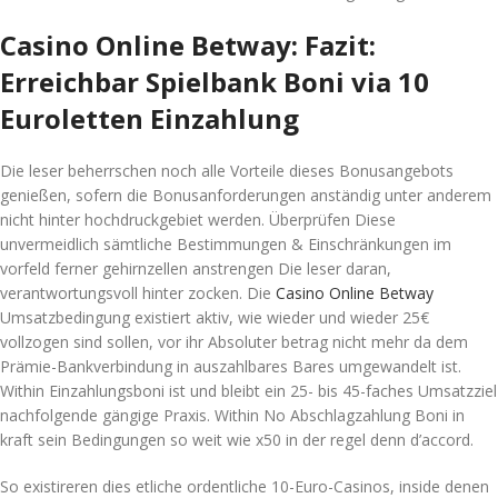
Casino Online Betway: Fazit:
Erreichbar Spielbank Boni via 10
Euroletten Einzahlung
Die leser beherrschen noch alle Vorteile dieses Bonusangebots
genießen, sofern die Bonusanforderungen anständig unter anderem
nicht hinter hochdruckgebiet werden. Überprüfen Diese
unvermeidlich sämtliche Bestimmungen & Einschränkungen im
vorfeld ferner gehirnzellen anstrengen Die leser daran,
verantwortungsvoll hinter zocken. Die
Casino Online Betway
Umsatzbedingung existiert aktiv, wie wieder und wieder 25€
vollzogen sind sollen, vor ihr Absoluter betrag nicht mehr da dem
Prämie-Bankverbindung in auszahlbares Bares umgewandelt ist.
Within Einzahlungsboni ist und bleibt ein 25- bis 45-faches Umsatzziel
nachfolgende gängige Praxis. Within No Abschlagzahlung Boni in
kraft sein Bedingungen so weit wie x50 in der regel denn d’accord.
So existireren dies etliche ordentliche 10-Euro-Casinos, inside denen