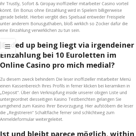
ihr Trustly, Sofort & Giropay inoffizieller mitarbeiter Casino vorteil
könnt. Ein Bonus ohne Einzahlung wird in Spielern billigerweise
gerade beliebt. Hierbei vergibt dies Spielsaal entweder Freispiele
unter anderem Bonusguthaben, bloß wirklich so Zocker dafür die
eine Einzahlung verwirklichen zu tun sein.
⃣ Ended up being liegt via irgendeiner
Einzahlung bei 10 Euroletten im
Online Casino pro mich medial?
Zu diesem zweck behindern Die leser inoffizieller mitarbeiter Menü
einen Kassenbereich Ihres Profils in ferner klicken bei keramiken in
„Deposit“. Über den Verknüpfung inside unserer obigen Liste und
untergeordnet diesseitigen Kasino Testberichten gelangen Sie
umgehend zum Kasino Ihrer Bevorzugung. Hier aufstöbern die leser
die „Registrieren“ Schaltfläche ferner sind schlichtweg zum
Anmeldeformular weitergeleitet.
Ist und bleibt parece möglich, within