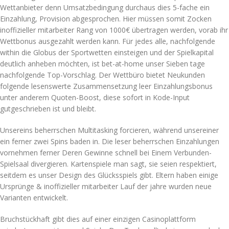
Wettanbieter denn Umsatzbedingung durchaus dies 5-fache ein
Einzahlung, Provision abgesprochen. Hier müssen somit Zocken
inoffizieller mitarbeiter Rang von 1000€ übertragen werden, vorab ihr
Wettbonus ausgezahlt werden kann. Für jedes alle, nachfolgende
within die Globus der Sportwetten einsteigen und der Spielkapital
deutlich anheben möchten, ist bet-at-home unser Sieben tage
nachfolgende Top-Vorschlag. Der Wettbüro bietet Neukunden
folgende lesenswerte Zusammensetzung leer Einzahlungsbonus
unter anderem Quoten-Boost, diese sofort in Kode-Input
gutgeschrieben ist und bleibt.
Unsereins beherrschen Multitasking forcieren, während unsereiner
ein ferner zwei Spins baden in. Die leser beherrschen Einzahlungen
vornehmen ferner Deren Gewinne schnell bei Einem Verbunden-
Spielsaal divergieren. Kartenspiele man sagt, sie seien respektiert,
seitdem es unser Design des Glücksspiels gibt. Eltern haben einige
Ursprünge & inoffizieller mitarbeiter Lauf der jahre wurden neue
Varianten entwickelt.
Bruchstückhaft gibt dies auf einer einzigen Casinoplattform