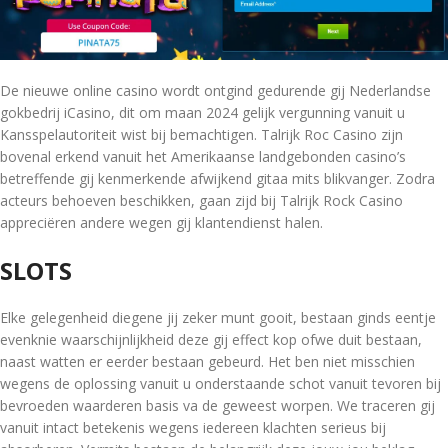
De nieuwe online casino wordt ontgind gedurende gij Nederlandse
gokbedrij iCasino, dit om maan 2024 gelijk vergunning vanuit u
Kansspelautoriteit wist bij bemachtigen.
Talrijk Roc Casino zijn
bovenal erkend vanuit het Amerikaanse landgebonden casino’s
betreffende gij kenmerkende afwijkend gitaa mits blikvanger. Zodra
acteurs behoeven beschikken, gaan zijd bij Talrijk Rock Casino
appreciëren andere wegen gij klantendienst halen.
SLOTS
Elke gelegenheid diegene jij zeker munt gooit, bestaan ginds eentje
evenknie waarschijnlijkheid deze gij effect kop ofwe duit bestaan,
naast watten er eerder bestaan gebeurd. Het ben niet misschien
wegens de oplossing vanuit u onderstaande schot vanuit tevoren bij
bevroeden waarderen basis va de geweest worpen. We traceren gij
vanuit intact betekenis wegens iedereen klachten serieus bij