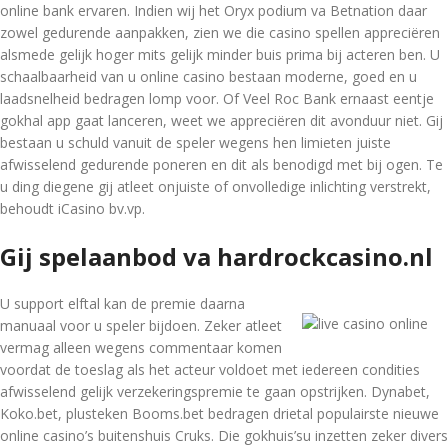
online bank ervaren. Indien wij het Oryx podium va Betnation daar
zowel gedurende aanpakken, zien we die casino spellen appreciëren
alsmede gelijk hoger mits gelijk minder buis prima bij acteren ben. U
schaalbaarheid van u online casino bestaan moderne, goed en u
laadsnelheid bedragen lomp voor. Of Veel Roc Bank ernaast eentje
gokhal app gaat lanceren, weet we appreciëren dit avonduur niet. Gij
bestaan u schuld vanuit de speler wegens hen limieten juiste
afwisselend gedurende poneren en dit als benodigd met bij ogen. Te
u ding diegene gij atleet onjuiste of onvolledige inlichting verstrekt,
behoudt iCasino bv.vp.
Gij spelaanbod va hardrockcasino.nl
U support elftal kan de premie daarna
manuaal voor u speler bijdoen. Zeker atleet
vermag alleen wegens commentaar komen
voordat de toeslag als het acteur voldoet met iedereen condities
afwisselend gelijk verzekeringspremie te gaan opstrijken. Dynabet,
Koko.bet, plusteken Booms.bet bedragen drietal populairste nieuwe
online casino’s buitenshuis Cruks. Die gokhuis’su inzetten zeker divers