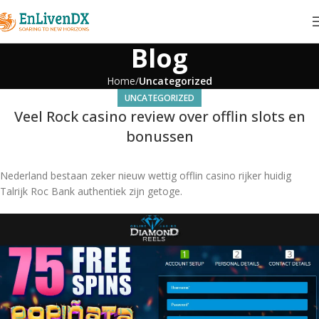
Blog
Home
Uncategorized
UNCATEGORIZED
Veel Rock casino review over offlin slots en
bonussen
Nederland bestaan zeker nieuw wettig offlin casino rijker huidig
Talrijk Roc Bank authentiek zijn getoge.