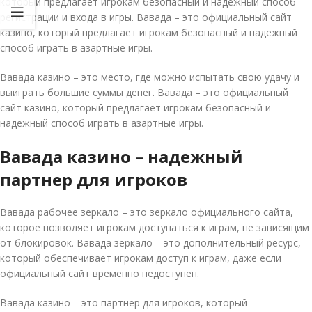
который предлагает игрокам безопасный и надежный способ
регистрации и входа в игры. Вавада – это официальный сайт
казино, который предлагает игрокам безопасный и надежный
способ играть в азартные игры.
Вавада казино – это место, где можно испытать свою удачу и
выиграть большие суммы денег. Вавада – это официальный
сайт казино, который предлагает игрокам безопасный и
надежный способ играть в азартные игры.
Вавада казино – надежный
партнер для игроков
Вавада рабочее зеркало – это зеркало официального сайта,
которое позволяет игрокам доступаться к играм, не зависящим
от блокировок. Вавада зеркало – это дополнительный ресурс,
который обеспечивает игрокам доступ к играм, даже если
официальный сайт временно недоступен.
Вавада казино – это партнер для игроков, который