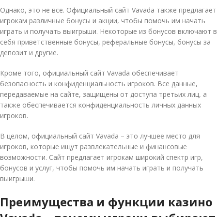
Однако, это не все. Официальный сайт Vavada также предлагает
игрокам различные бонусы и акции, чтобы помочь им начать
играть и получать выигрыши. Некоторые из бонусов включают в
себя приветственные бонусы, реферальные бонусы, бонусы за
депозит и другие.
Кроме того, официальный сайт Vavada обеспечивает
безопасность и конфиденциальность игроков. Все данные,
передаваемые на сайте, защищены от доступа третьих лиц, а
также обеспечивается конфиденциальность личных данных
игроков.
В целом, официальный сайт Vavada – это лучшее место для
игроков, которые ищут развлекательные и финансовые
возможности. Сайт предлагает игрокам широкий спектр игр,
бонусов и услуг, чтобы помочь им начать играть и получать
выигрыши.
Преимущества и функции казино