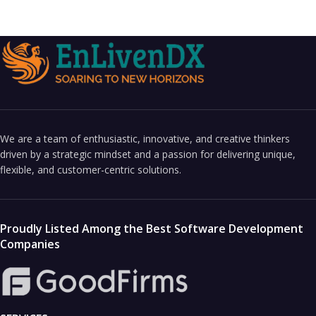
We are a team of enthusiastic, innovative, and creative thinkers
driven by a strategic mindset and a passion for delivering unique,
flexible, and customer-centric solutions.
Proudly Listed Among the Best Software Development
Companies