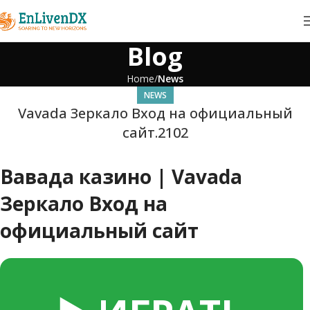
Blog
Home
News
NEWS
Vavada Зеркало Вход на официальный
сайт.2102
Вавада казино | Vavada
Зеркало Вход на
официальный сайт