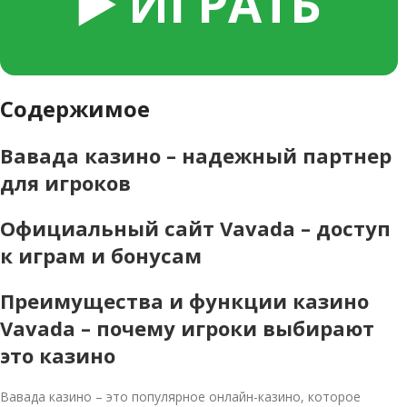
▶️ ИГРАТЬ
Содержимое
Вавада казино – надежный партнер
для игроков
Официальный сайт Vavada – доступ
к играм и бонусам
Преимущества и функции казино
Vavada – почему игроки выбирают
это казино
Вавада казино – это популярное онлайн-казино, которое