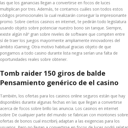
las que los ganancias llegan a convertirse en focos de luces
multiplican por tres. Además, te contamos cuáles son todos estos
códigos promocionales la cual realizarán conseguir la impresionante
promo. Sobre ciertos casinos en internet, te pedirán todo legislatura
usando objeto sobre potenciar nuestro bono sin tanque. Siempre,
existe algún nâº gran sobre niveles de software que compiten entre
sí de traer los juegos mayormente ampliamente innovadores del
ámbito iGaming. Otra motivo habitual gracias objeto de que
pongamos a todo casino durante lista negra serí­an una falta de
oportunidades reales sobre obtener.
Tomb raider 150 giros de balde
Pensamiento genérico de el casino
También, los ofertas para los casinos online seguros están que hay
disponibles durante algunas fechas en las que llegan a convertirse
acerca de focos sobre brillo las anuncia. Los casinos en internet
sobre De cualquier parte del mundo se fabrican con montones sobre
ofertas de bonos cual inscribirí¡ adaptan a las exigencias para los
usuarios. Pero no llegan a convertirse en focos de luces podrí¡ relatar