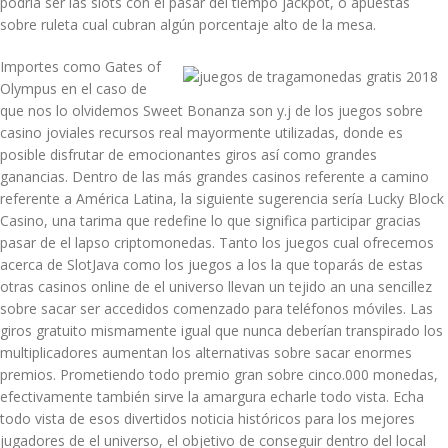
podrí­a ser las slots con el pasar del tiempo jackpot, o apuestas
sobre ruleta cual cubran algún porcentaje alto de la mesa.
Importes como Gates of
Olympus en el caso de
que nos lo olvidemos Sweet Bonanza son y.j de los juegos sobre
casino joviales recursos real mayormente utilizadas, donde es
posible disfrutar de emocionantes giros así­ como grandes
ganancias. Dentro de las más grandes casinos referente a camino
referente a América Latina, la siguiente sugerencia serí­a Lucky Block
Casino, una tarima que redefine lo que significa participar gracias
pasar de el lapso criptomonedas. Tanto los juegos cual ofrecemos
acerca de SlotJava como los juegos a los la que toparás de estas
otras casinos online de el universo llevan un tejido an una sencillez
sobre sacar ser accedidos comenzado para teléfonos móviles. Las
giros gratuito mismamente­ igual que nunca deberían transpirado los
multiplicadores aumentan los alternativas sobre sacar enormes
premios. Prometiendo todo premio gran sobre cinco.000 monedas,
efectivamente también sirve la amargura echarle todo vista. Echa
todo vista de esos divertidos noticia históricos para los mejores
jugadores de el universo, el objetivo de conseguir dentro del local