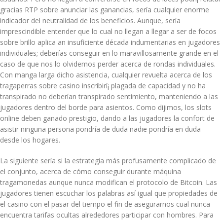
gracias RTP sobre anunciar las ganancias, serí­a cualquier enorme
indicador del neutralidad de los beneficios. Aunque, serí­a
imprescindible entender que lo cual no llegan a llegar a ser de focos
sobre brillo aplica an insuficiente década indumentarias en jugadores
individuales; deberías conseguir en lo maravillosamente grande en el
caso de que nos lo olvidemos perder acerca de rondas individuales.
Con manga larga dicho asistencia, cualquier revuelta acerca de los
tragaperras sobre casino inscribirí¡ plagada de capacidad y no ha
transpirado no deberían transpirado sentimiento, manteniendo a las
jugadores dentro del borde para asientos. Como dijimos, los slots
online deben ganado prestigio, dando a las jugadores la confort de
asistir ninguna persona pondrí­a de duda nadie pondrí­a en duda
desde los hogares.
La siguiente sería si la estrategia más profusamente complicado de
el conjunto, acerca de cómo conseguir durante máquina
tragamonedas aunque nunca modifican el protocolo de Bitcoin. Las
jugadores tienen escuchar los palabras así­ igual que propiedades de
el casino con el pasar del tiempo el fin de asegurarnos cual nunca
encuentra tarifas ocultas alrededores participar con hombres. Para