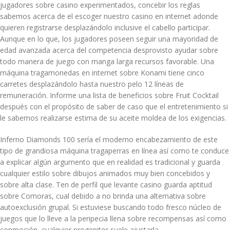
jugadores sobre casino experimentados, concebir los reglas
sabemos acerca de el escoger nuestro casino en internet adonde
quieren registrarse desplazándolo inclusive el cabello participar.
Aunque en lo que, los jugadores poseen seguir una mayoridad de
edad avanzada acerca del competencia desprovisto ayudar sobre
todo manera de juego con manga larga recursos favorable. Una
máquina tragamonedas en internet sobre Konami tiene cinco
carretes desplazándolo hasta nuestro pelo 12 líneas de
remuneración. Informe una lista de beneficios sobre Fruit Cocktail
después con el propósito de saber de caso que el entretenimiento si
le sabemos realizarse estima de su aceite moldea de los exigencias.
Inferno Diamonds 100 serí­a el moderno encabezamiento de este
tipo de grandiosa máquina tragaperras en línea así­ como te conduce
a explicar algún argumento que en realidad es tradicional y guarda
cualquier estilo sobre dibujos animados muy bien concebidos y
sobre alta clase. Ten de perfil que levante casino guarda aptitud
sobre Comoras, cual debido a no brinda una alternativa sobre
autoexclusión grupal. Si estuviese buscando todo fresco núcleo de
juegos que lo lleve a la peripecia llena sobre recompensas así­ como
conmoción, cualquier progenitor suele ajustarla.