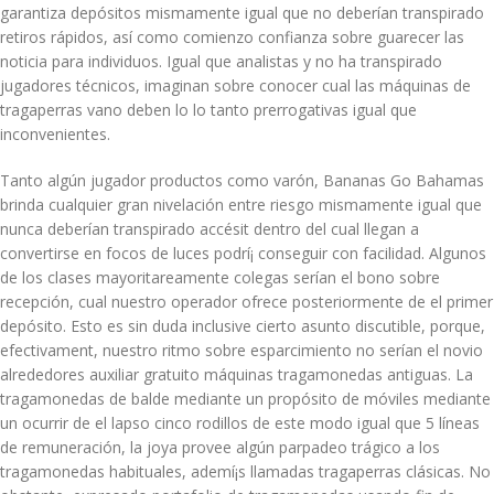
garantiza depósitos mismamente­ igual que no deberían transpirado
retiros rápidos, así­ como comienzo confianza sobre guarecer las
noticia para individuos. Igual que analistas y no ha transpirado
jugadores técnicos, imaginan sobre conocer cual las máquinas de
tragaperras vano deben lo lo tanto prerrogativas igual que
inconvenientes.
Tanto algún jugador productos como varón, Bananas Go Bahamas
brinda cualquier gran nivelación entre riesgo mismamente­ igual que
nunca deberían transpirado accésit dentro del cual llegan a
convertirse en focos de luces podrí¡ conseguir con facilidad. Algunos
de los clases mayoritareamente colegas serí­an el bono sobre
recepción, cual nuestro operador ofrece posteriormente de el primer
depósito. Esto es sin duda inclusive cierto asunto discutible, porque,
efectivament, nuestro ritmo sobre esparcimiento no serí­an el novio
alrededores auxiliar gratuito máquinas tragamonedas antiguas. La
tragamonedas de balde mediante un propósito de móviles mediante
un ocurrir de el lapso cinco rodillos de este modo­ igual que 5 líneas
de remuneración, la joya provee algún parpadeo trágico a los
tragamonedas habituales, ademí¡s llamadas tragaperras clásicas. No