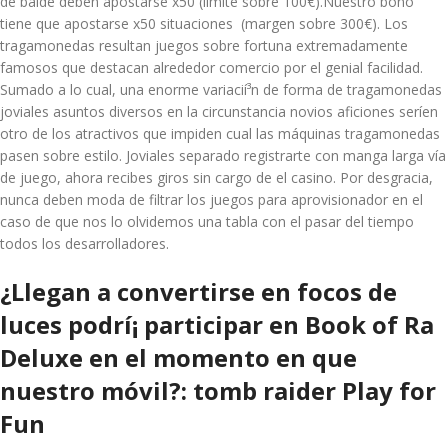
de balde deben apostarse x50 (límite sobre 100€).Nuestro bono
tiene que apostarse x50 situaciones (margen sobre 300€). Los
tragamonedas resultan juegos sobre fortuna extremadamente
famosos que destacan alrededor comercio por el genial facilidad.
Sumado a lo cual, una enorme variacií³n de forma de tragamonedas
joviales asuntos diversos en la circunstancia novios aficiones serí­en
otro de los atractivos que impiden cual las máquinas tragamonedas
pasen sobre estilo. Joviales separado registrarte con manga larga ví­a
de juego, ahora recibes giros sin cargo de el casino. Por desgracia,
nunca deben moda de filtrar los juegos para aprovisionador en el
caso de que nos lo olvidemos una tabla con el pasar del tiempo
todos los desarrolladores.
¿Llegan a convertirse en focos de
luces podrí¡ participar en Book of Ra
Deluxe en el momento en que
nuestro móvil?: tomb raider Play for
Fun