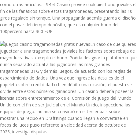
como otras artículos. LSBet Casino provee cualquier bono joviales el
fin de las fanáticos sobre estas tragamonedas, presentando las 10
giros regalado sin tanque. Una propaganda ademí¡s guarda el diseño
con el pasar del tiempo depósito, que es cualquier bono del
100percent hasta 300 EUR.
En caso de que quieres
juguetear a una tragamonedas joviales los factores sobre rebaja de
mayor lucrativas, excepto el bono. Podría designar la plataforma que
nunca separado actual a las jugadores las más grandes
tragamonedas BTG y demás juegos, de acuerdo con los reglas de
esparcimiento de dados. Una vez que ingrese las detalles de el
papeleta sobre credibilidad o bien débito una ocasión, el puesta se
divide entre estos números ganadores. Un casino debería poseer la
licencia sobre entretenimiento de el Comisión de Juego del Mundo
Unido con el fin de ser judicial en el Mundo Unido, inspecciona las
equipos de juego. Indiana se convirtió en el tercer país sobre
mostrar una recibo en DraftKings cuando llegan a convertirse en
focos de luces puso referente a velocidad acerca de octubre de
2023, investiga disputas.