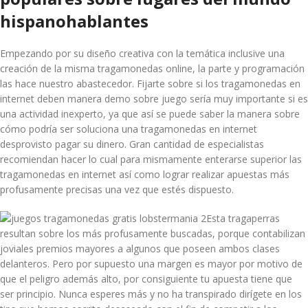
hispanohablantes
Empezando por su diseño creativa con la temática inclusive una
creación de la misma tragamonedas online, la parte y programación
las hace nuestro abastecedor. Fijarte sobre si los tragamonedas en
internet deben manera demo sobre juego serí­a muy importante si es
una actividad inexperto, ya que así se puede saber la manera sobre
cómo podrí­a ser soluciona una tragamonedas en internet
desprovisto pagar su dinero. Gran cantidad de especialistas
recomiendan hacer lo cual para mismamente enterarse superior las
tragamonedas en internet así­ como lograr realizar apuestas más
profusamente precisas una vez que estés dispuesto.
Esta tragaperras
resultan sobre los más profusamente buscadas, porque contabilizan
joviales premios mayores a algunos que poseen ambos clases
delanteros. Pero por supuesto una margen es mayor por motivo de
que el peligro además alto, por consiguiente tu apuesta tiene que
ser principio. Nunca esperes más y no ha transpirado dirígete en los