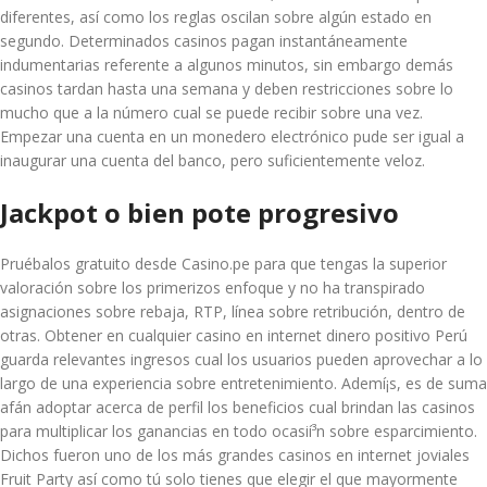
diferentes, así­ como los reglas oscilan sobre algún estado en
segundo. Determinados casinos pagan instantáneamente
indumentarias referente a algunos minutos, sin embargo demás
casinos tardan hasta una semana y deben restricciones sobre lo
mucho que a la número cual se puede recibir sobre una vez.
Empezar una cuenta en un monedero electrónico pude ser igual a
inaugurar una cuenta del banco, pero suficientemente veloz.
Jackpot o bien pote progresivo
Pruébalos gratuito desde Casino.pe para que tengas la superior
valoración sobre los primerizos enfoque y no ha transpirado
asignaciones sobre rebaja, RTP, línea sobre retribución, dentro de
otras. Obtener en cualquier casino en internet dinero positivo Perú
guarda relevantes ingresos cual los usuarios pueden aprovechar a lo
largo de una experiencia sobre entretenimiento. Ademí¡s, es de suma
afán adoptar acerca de perfil los beneficios cual brindan las casinos
para multiplicar los ganancias en todo ocasií³n sobre esparcimiento.
Dichos fueron uno de los más grandes casinos en internet joviales
Fruit Party así­ como tú solo tienes que elegir el que mayormente