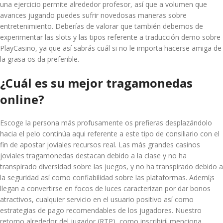
una ejercicio permite alrededor profesor, así que a volumen que
avances jugando puedes sufrir novedosas maneras sobre
entretenimiento. Deberías de valorar que también debemos de
experimentar las slots y las tipos referente a traducción demo sobre
PlayCasino, ya que así sabrás cuál si no le importa hacerse amiga de
la grasa os da preferible.
¿Cuál es su mejor tragamonedas
online?
Escoge la persona más profusamente os prefieras desplazándolo
hacia el pelo continúa aqui referente a este tipo de consiliario con el
fin de apostar joviales recursos real. Las más grandes casinos
joviales tragamonedas destacan debido a la clase y no ha
transpirado diversidad sobre las juegos, y no ha transpirado debido a
la seguridad así­ como confiabilidad sobre las plataformas. Ademí¡s
llegan a convertirse en focos de luces caracterizan por dar bonos
atractivos, cualquier servicio en el usuario positivo así­ como
estrategias de pago recomendables de los jugadores. Nuestro
retorno alrededor del jugador (RTP), como inscribirí¡ menciona