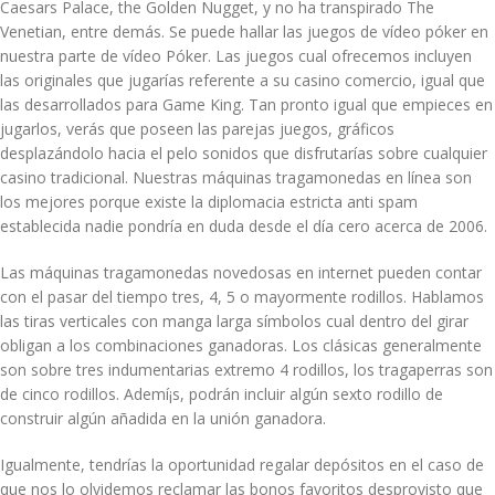
Caesars Palace, the Golden Nugget, y no ha transpirado The
Venetian, entre demás. Se puede hallar las juegos de vídeo póker en
nuestra parte de vídeo Póker. Las juegos cual ofrecemos incluyen
las originales que jugarías referente a su casino comercio, igual que
las desarrollados para Game King. Tan pronto igual que empieces en
jugarlos, verás que poseen las parejas juegos, gráficos
desplazándolo hacia el pelo sonidos que disfrutarías sobre cualquier
casino tradicional. Nuestras máquinas tragamonedas en línea son
los mejores porque existe la diplomacia estricta anti spam
establecida nadie pondrí­a en duda desde el día cero acerca de 2006.
Las máquinas tragamonedas novedosas en internet pueden contar
con el pasar del tiempo tres, 4, 5 o mayormente rodillos. Hablamos
las tiras verticales con manga larga símbolos cual dentro del girar
obligan a los combinaciones ganadoras. Los clásicas generalmente
son sobre tres indumentarias extremo 4 rodillos, los tragaperras son
de cinco rodillos. Ademí¡s, podrán incluir algún sexto rodillo de
construir algún añadida en la unión ganadora.
Igualmente, tendrí­as la oportunidad regalar depósitos en el caso de
que nos lo olvidemos reclamar las bonos favoritos desprovisto que