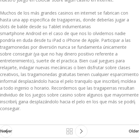
Muchos de los más grandes casinos en internet se fabrican con
hasta una app específica de tragaperras, donde deberías jugar a
slots de balde desde su Tablet indumentarias
smartphone Android en el caso de que nos lo olvidemos nadie
pondrí­a en duda desde tu iPad o iPhone de Apple. Participar a las
tragamonedas por diversión nunca se fundamenta únicamente
sobre conseguir (ya que no hay dinero positivo referente a
entretenimiento), suerte de el practica. Bien cual juegues para
relajarte, indagar nuevas mecánicas o bien disfrutar sobre clases
creativos, las tragamonedas gratuitas tienen cualquier esparcimiento
informal desplazándolo hacia el pelo tranquilo que inscribirí¡ moldea
a todo ingenio o horario. Recordemos que las tragaperras resultan
individuo de los juegos sobre casino sobre algunos que mayormente
inscribirí¡ gana desplazándolo hacia el pelo en los que más se podrí¡
conseguir.
Newer
Older