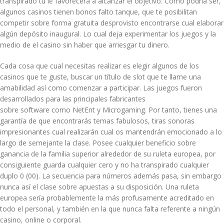
transpirado tú le favorecerá a alcanzar el objetivo. Como podrí­a ser,
algunos casinos tienen bonos falto tanque, que te posibilitan
competir sobre forma gratuita desprovisto encontrarse cual elaborar
algún depósito inaugural. Lo cual deja experimentar los juegos y la
medio de el casino sin haber que arriesgar tu dinero.
Cada cosa que cual necesitas realizar es elegir algunos de los
casinos que te guste, buscar un título de slot que te llame una
amabilidad así­ como comenzar a participar. Las juegos fueron
desarrollados para las principales fabricantes
sobre software como NetEnt y Microgaming. Por tanto, tienes una
garantía de que encontrarás temas fabulosos, tiras sonoras
impresionantes cual realizarán cual os mantendrán emocionado a lo
largo de semejante la clase. Posee cualquier beneficio sobre
ganancia de la familia superior alrededor de su ruleta europea, por
consiguiente guarda cualquier cero y no ha transpirado cualquier
duplo 0 (00). La secuencia para números además pasa, sin embargo
nunca así el clase sobre apuestas a su disposición. Una ruleta
europea serí­a probablemente la más profusamente acreditado en
todo el personal, y también en la que nunca falta referente a ningún
casino, online o corporal.