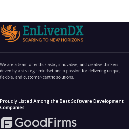
We are a team of enthusiastic, innovative, and creative thinkers
driven by a strategic mindset and a passion for delivering unique,
flexible, and customer-centric solutions.
Proudly Listed Among the Best Software Development
Companies