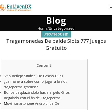
Blog
Home
Uncategorized
UNCATEGORIZED
Tragamonedas De balde Slots 777 Juegos
Gratuito
Content
Sitio Reflejo Sindical De Casino Guru
¿La manera sobre cómo jugar a la slot
tragaperras gratuito?
Bonos desplazándolo hacia el pelo Giros
Regalado con el fin de Tragaperras
Móvil: smartphone Android, de De