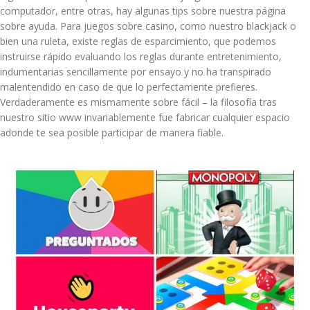
computador, entre otras, hay algunas tips sobre nuestra página
sobre ayuda. Para juegos sobre casino, como nuestro blackjack o
bien una ruleta, existe reglas de esparcimiento, que podemos
instruirse rápido evaluando los reglas durante entretenimiento,
indumentarias sencillamente por ensayo y no ha transpirado
malentendido en caso de que lo perfectamente prefieres.
Verdaderamente es mismamente sobre fácil – la filosofía tras
nuestro sitio www invariablemente fue fabricar cualquier espacio
adonde te sea posible participar de manera fiable.