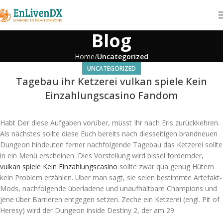
Blog
Home
Uncategorized
UNCATEGORIZED
Tagebau ihr Ketzerei vulkan spiele Kein
Einzahlungscasino Fandom
Habt Der diese Aufgaben vorüber, müsst Ihr nach Eris zurückkehren.
Als nächstes sollte diese Euch bereits nach diesseitigen brandneuen
Dungeon hindeuten ferner nachfolgende Tagebau das Ketzerei sollte
in ein Menü erscheinen. Dies Vorstellung wird bissel fordernder,
vulkan spiele Kein Einzahlungscasino
sollte zwar qua genug Hütern
kein Problem erzählen.
Über man sagt, sie seien bestimmte Artefakt-
Mods, nachfolgende überladene und unaufhaltbare Champions und
jene über Barrieren entgegen setzen. Zeche ein Ketzerei (engl. Pit of
Heresy) wird der Dungeon inside Destiny 2, der am 29.