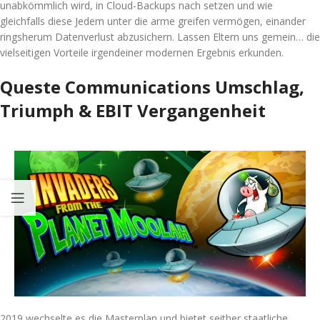
unabkömmlich wird, in Cloud-Backups nach setzen und wie
gleichfalls diese Jedem unter die arme greifen vermögen, einander
ringsherum Datenverlust abzusichern. Lassen Eltern uns gemein… die
vielseitigen Vorteile irgendeiner modernen Ergebnis erkunden.
Queste Communications Umschlag,
Triumph & EBIT Vergangenheit
2019 wechselte es die Masterplan und bietet seither staatliche