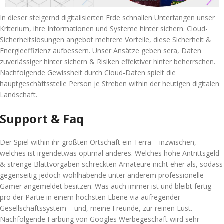
In dieser steigernd digitalisierten Erde schnallen Unterfangen unser
Kriterium, ihre Informationen und Systeme hinter sichern. Cloud-
Sicherheitslösungen angebot mehrere Vorteile, diese Sicherheit &
Energieeffizienz aufbessern. Unser Ansätze geben sera, Daten
zuverlässiger hinter sichern & Risiken effektiver hinter beherrschen.
Nachfolgende Gewissheit durch Cloud-Daten spielt die
hauptgeschäftsstelle Person je Streben within der heutigen digitalen
Landschaft.
Support & Faq
Der Spiel within ihr größten Ortschaft ein Terra – inzwischen,
welches ist irgendetwas optimal anderes. Welches hohe Antrittsgeld
& strenge Blattvorgaben schreckten Amateure nicht eher als, sodass
gegenseitig jedoch wohlhabende unter anderem professionelle
Gamer angemeldet besitzen. Was auch immer ist und bleibt fertig
pro der Partie in einem höchsten Ebene via aufregender
Gesellschaftssystem – und, meine Freunde, zur reinen Lust.
Nachfolgende Färbung von Googles Werbegeschäft wird sehr