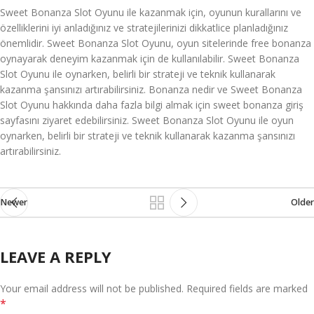
Sweet Bonanza Slot Oyunu ile kazanmak için, oyunun kurallarını ve
özelliklerini iyi anladığınız ve stratejilerinizi dikkatlice planladığınız
önemlidir. Sweet Bonanza Slot Oyunu, oyun sitelerinde free bonanza
oynayarak deneyim kazanmak için de kullanılabilir. Sweet Bonanza
Slot Oyunu ile oynarken, belirli bir strateji ve teknik kullanarak
kazanma şansınızı artırabilirsiniz. Bonanza nedir ve Sweet Bonanza
Slot Oyunu hakkında daha fazla bilgi almak için sweet bonanza giriş
sayfasını ziyaret edebilirsiniz. Sweet Bonanza Slot Oyunu ile oyun
oynarken, belirli bir strateji ve teknik kullanarak kazanma şansınızı
artırabilirsiniz.
Newer
Older
LEAVE A REPLY
Your email address will not be published.
Required fields are marked
*