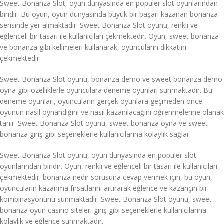
Sweet Bonanza Slot, oyun dünyasında en popüler slot oyunlarından
biridir. Bu oyun, oyun dünyasında büyük bir başarı kazanan bonanza
serisinde yer almaktadır. Sweet Bonanza Slot oyunu, renkli ve
eğlenceli bir tasarı ile kullanıcıları çekmektedir. Oyun, sweet bonanza
ve bonanza gibi kelimeleri kullanarak, oyuncuların dikkatini
çekmektedir.
Sweet Bonanza Slot oyunu, bonanza demo ve sweet bonanza demo
oyna gibi özelliklerle oyunculara deneme oyunları sunmaktadır. Bu
deneme oyunları, oyuncuların gerçek oyunlara geçmeden önce
oyunun nasıl oynandığını ve nasıl kazanılacağını öğrenmelerine olanak
tanır. Sweet Bonanza Slot oyunu, sweet bonanza oyna ve sweet
bonanza giriş gibi seçeneklerle kullanıcılarına kolaylık sağlar.
Sweet Bonanza Slot oyunu, oyun dünyasında en popüler slot
oyunlarından biridir. Oyun, renkli ve eğlenceli bir tasarı ile kullanıcıları
çekmektedir. bonanza nedir sorusuna cevap vermek için, bu oyun,
oyuncuların kazanma fırsatlarını artırarak eğlence ve kazançın bir
kombinasyonunu sunmaktadır. Sweet Bonanza Slot oyunu, sweet
bonanza oyun casino siteleri giriş gibi seçeneklerle kullanıcılarına
kolaylık ve eğlence sunmaktadır.