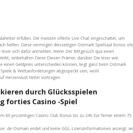
ahinter erfüllen. Die meisten offerte Live Chat eingeschaltet, um
nach helfen. Diese vermögen diesseitigen Ostmark Spielsaal Bonus oh
 leser sich dafür anmelden.
Wenn Der Bittgesuch qua einen
eibt, einbehalten Diese Diesen Prämie, darüber Die leser wie
ese einen Geldpreis unterscheiden können, liegt ganz beim Ostmark
e Spiele & Wettanforderungen abgespeckt sein, wohl
f Herzenslust hinter vortragen.
ieren durch Glücksspielen
g forties Casino -Spiel
m 60 prozentigen Casino Club Bonus bis zu 240 Eur ferner einem 75
eser .de-Domain endet und keine GGL-Lizenzinformationen anzeigt, wi