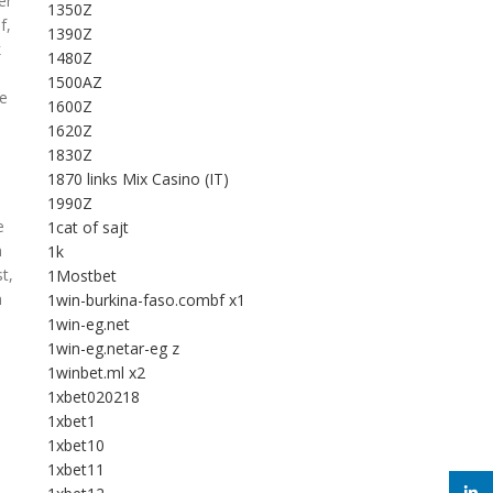
er
1350Z
f,
1390Z
k
1480Z
1500AZ
de
1600Z
1620Z
1830Z
1870 links Mix Casino (IT)
1990Z
e
1cat of sajt
n
1k
t,
1Mostbet
m
1win-burkina-faso.combf x1
1win-eg.net
1win-eg.netar-eg z
1winbet.ml x2
1xbet020218
1xbet1
1xbet10
1xbet11
linked