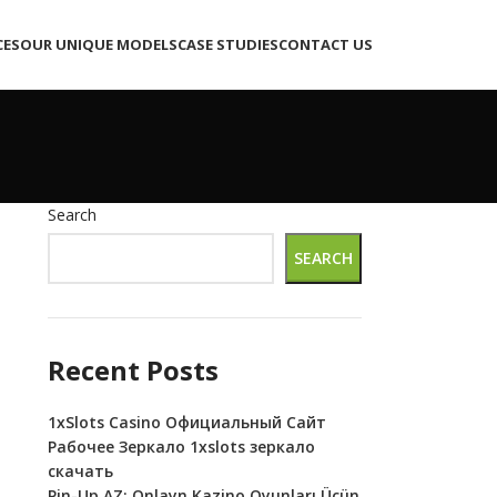
CES
OUR UNIQUE MODELS
CASE STUDIES
CONTACT US
Search
SEARCH
Recent Posts
1xSlots Casino Официальный Сайт
Рабочее Зеркало 1xslots зеркало
скачать
Pin-Up AZ: Onlayn Kazino Oyunları Üçün