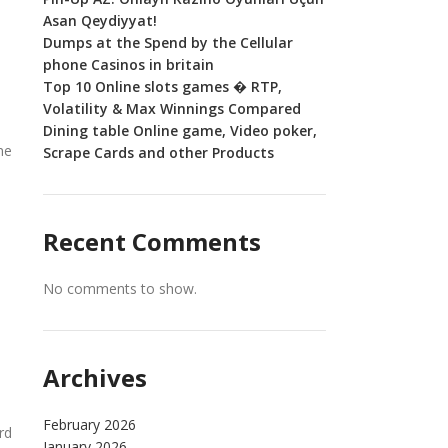
Asan Qeydiyyat!
Dumps at the Spend by the Cellular
phone Casinos in britain
Top 10 Online slots games � RTP,
Volatility & Max Winnings Compared
Dining table Online game, Video poker,
ne
Scrape Cards and other Products
Recent Comments
No comments to show.
Archives
February 2026
rd
January 2026