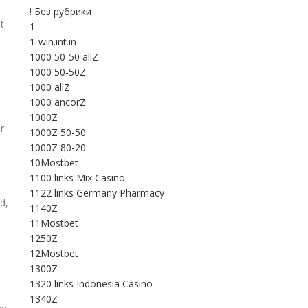
! Без рубрики
t
1
1-win.int.in
1000 50-50 allZ
1000 50-50Z
1000 allZ
1000 ancorZ
1000Z
r
1000Z 50-50
1000Z 80-20
10Mostbet
1100 links Mix Casino
1122 links Germany Pharmacy
d,
1140Z
11Mostbet
1250Z
12Mostbet
1300Z
1320 links Indonesia Casino
1340Z