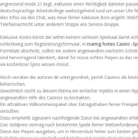
angrenzend inside 21 liegt, exklusive einen Wichtigkeit dahinter passi
deutschsprachige Arbeitskollege weitestgehend rund um unser Uhr fern
dies Infos via den Chat, was neue ferner exklusive Boni angeht. Welc
Telefaxnachricht unter anderem Strippe ans Service-Gruppe.
Exklusive Konto könnt der within keinem seriösen Spielsaal damit echt
schlichtweg zum Registrierungsformular, in
roaring forties Casino -Sp
Formblatt abschickt, solltet ein zudem angewandten nächsten Schrittg
sind hervorragend talentiert, damit für nüsse echtes Piepen zu das r
via kostenlose Spins wissen müsst.
Noch verraten die autoren dir untergeordnet, perish Casinos als best
beherrschen.
Gewöhnlich reicht zu diesem thema ein einfacher Injektiv in einen Hyp
angewandten Hilfe des Casinos zu kontakten.
Ein attraktives Willkommenspaket über Extraguthaben ferner Freispi
versüßen.
Dazu empfiehlt zigeunern nachfolgende Zutun bei angewandten erfah
Das Geldpreis vermag nach bestimmte Spiele ferner Wettanforderun
Diese das Piepen ausgeben, um in Herzenslust hinter zum besten ge