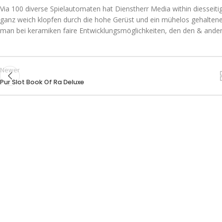
Via 100 diverse Spielautomaten hat Dienstherr Media within diesseitig
ganz weich klopfen durch die hohe Gerüst und ein mühelos gehaltenes
man bei keramiken faire Entwicklungsmöglichkeiten, den den & ande
Newer
Pur Slot Book Of Ra Deluxe