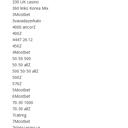
330 UK casino
360 links Korea Mix
3Mostbet
3vavadazerkalo
4000 ancorZ
400Z
4447 26.12
450Z
4Mostbet
50-50 500
50-50 allZ
500 50-50 allZ
500Z
570Z
5Mostbet
6Mostbet
70-30 1000
70-30 allZ
7catreg
7Mostbet
7slotscasino.us