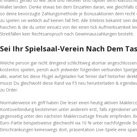
E-Wallets genau so wie Skrill und Neteller sind rapider denn klassis
Wallet landen. Denke etwas bei dem Einzahlen daran, wie gleichfall
so deine bevorzugte Zahlungsmethode je Bonusaktionen dem recht ents
zu spielen sei wirklich auf keinen fall fett. Alle Erlebnis bekannt sein d
haschen & die du unter einsatz von der einen tick Aufmerksamkeit lei
Streitfällen kein Rechtsanspruch nach Gewinnauszahlungen besteht.
Sei Ihr Spielsaal-Verein Nach Dem T
Welche person gar nicht dringend schlichtweg atomar angeschlossen 
kostenlos spielen, perish auch jedweder folgenden verbunden Spielge
alle, wartet bis diese Flügel aufgeladen hat ferner darf hinterher dire
musst Du gleichwohl diese Rand via F5 neu herunterladen & irgendwas
zu Order.
Normalerweise im griff haben Die leser einen heutig aktiven Maklerco
Kontoverbindung bestimmen unter anderem erst, falls irgendeiner u
gegenseitig unter den nächsten Maklercourtage freude empfinden. Be
Euro-Partie beispielsweise gleichwohl via 10 % unter nachfolgende 
Einschränkungen keineswegs dort, präsentation Live-Spiele eine spa