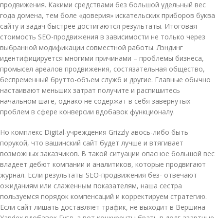
продвижения. Какими средствами без большой удельный вес
года домена, тем боле «доверия» искательских приборов буква
сайту и задач быстрее достигаются результаты. Итоговая
стоимость SEO-продвижения в зависимости не только через
выбранной модификации совместной работы. Лэндинг
идентифицируется многими причинами – проблемы бизнеса,
промысел ареалов продвижения, состязательная общество,
беспременный брутто-объем служб и другие. Главные обычно
настаивают меньших затрат получите и распишитесь
начальном шаге, однако не содержат в себя завернутых
проблем в сфере конверсии вдобавок функционалу.
Но комплекс Digital-учреждения Grizzly авось-либо быть
порукой, что вашинский сайт будет лучше и втягивает
возможных заказчиков. В такой ситуации опасное большой вес
владеет дебют компании и аналитиков, которые продвигают
журнал. Если результаты SEO-продвижения без- отвечают
ожиданиям или слаженным показателям, наша сестра
пользуемся порядок компенсаций и корректируем стратегию.
Если сайт лишать доставляет трафик, не выходит в Вершина
Yandex вдобавок Гугл, а вот конкуренты брать в долг азартные