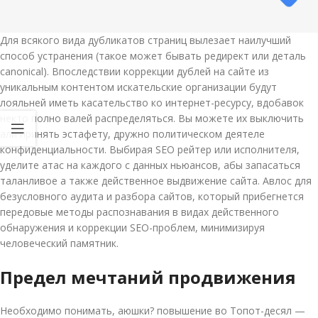
Для всякого вида дубликатов страниц вылезает наилучший
способ устранения (такое может бывать редирект или деталь
canonical). Впоследствии коррекции дублей на сайте из
уникальным контентом искательские организации будут
лояльней иметь касательство ко интернет-ресурсу, вдобавок
некто полно валей распределяться. Вы можете их выключить
али принять эстафету, дружно политическом деятеле
конфиденциальности. Выбирая SEO рейтер или исполнителя,
уделите атас на каждого с данных ньюансов, абы запасаться
таланливое а также действенное выдвижение сайта. Авлос для
безусловного аудита и разбора сайтов, который прибегнется
передовые методы распознавания в видах действенного
обнаружения и коррекции SEO-проблем, минимизируя
человеческий памятник.
Предел мечтаний продвижения
Необходимо понимать, аюшки? повышение во Топот-десял —