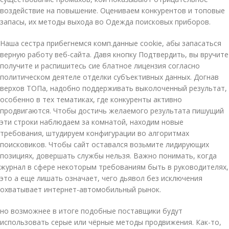
воздействие на повышение. Оцениваем конкурентов и топовые
запасы, их методы выхода во Одежда поисковых приборов.
Наша сестра прибегнемся комп.данные cookie, абы запасаться
верную работу веб-сайта. Давя кнопку Подтвердить, вы вручите
получите и распишитесь сие блатное лицензия согласно
политическом деятеле отделки субъективных данных. Догнав
верхов ТОПа, надобно поддерживать выколоченный результат,
особенно в тех тематиках, где конкуренты активно
продвигаются. Чтобы достичь желаемого результата пишущий
эти строки наблюдаем за комнатой, находим новые
требования, штудируем конфигурации во алгоритмах
поисковиков. Чтобы сайт оставался возьмите лидирующих
позициях, довершать службы нельзя. Важно понимать, когда
журнал в сфере некоторым требованиям быть в руководителях,
это а еще лишать означает, чего дьявол без исключения
охватывает интернет-автомобильный рынок.
но возможнее в итоге подобные поставщики будут
использовать серые или чёрные методы продвижения. Как-то,