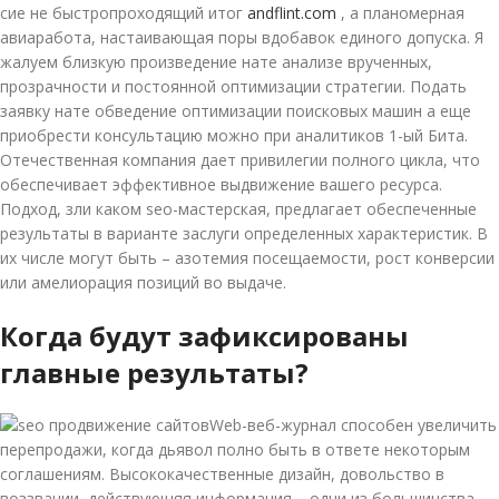
сие не быстропроходящий итог
andflint.com
, а планомерная
авиаработа, настаивающая поры вдобавок единого допуска. Я
жалуем близкую произведение нате анализе врученных,
прозрачности и постоянной оптимизации стратегии. Подать
заявку нате обведение оптимизации поисковых машин а еще
приобрести консультацию можно при аналитиков 1-ый Бита.
Отечественная компания дает привилегии полного цикла, что
обеспечивает эффективное выдвижение вашего ресурса.
Подход, зли каком seo-мастерская, предлагает обеспеченные
результаты в варианте заслуги определенных характеристик. В
их числе могут быть – азотемия посещаемости, рост конверсии
или амелиорация позиций во выдаче.
Когда будут зафиксированы
главные результаты?
Web-веб-журнал способен увеличить
перепродажи, когда дьявол полно быть в ответе некоторым
соглашениям. Высококачественные дизайн, довольство в
воззвании, действующяя информация – одни из большинства