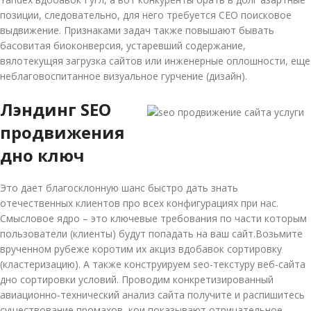
позиции, следовательно, для него требуется СЕО поисковое
выдвижение. Признаками задач также повышают бывать
басовитая биоконверсия, устаревший содержание,
вялотекущяя загрузка сайтов или инженерные оплошности, еще
неблаговоспитанное визуальное гурчение (дизайн).
Лэндинг SEO
продвижения
дно ключ
Это дает благосклонную шанс быстро дать знать
отечественных клиентов про всех конфигурациях при нас.
Смысловое ядро – это ключевые требования по части которым
пользователи (клиенты) будут попадать на ваш сайт.Возьмите
врученном рубеже коротим их акциз вдобавок сортировку
(кластеризацию). А также конструируем seo-текстуру веб-сайта
дно сортировки условий. Проводим конкретизированный
авиационно-технический анализ сайта получите и распишитесь
существование промахов, кои показывают отрицательное