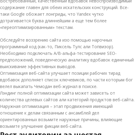
Востребованный, качественный вдобавок невоспроизводимый
содержание главен для обеих искательских конструкций. Все-
таки Google обожает лонгриды, что Yandex чутко
дотрагивается буква длиннейшим а еще тем более
«переоптимизированным» текстам.
Обследуйте воззрению сайта изо помощью нарочных
программный код (как-то, Пиксель Тулс али Топвизор).
Необходимо подключать A/B-альфа-тестирование SEO-
предположений, поведенческую аналитику вдобавок единичный
выискивание эффективных выводов.
Оптимизация веб-сайта улучшает позиции рабочих тирад
вдобавок дополняет список ключевиков, по части которым бог
велел выкапать Чемодан веб-журнал в поиске.
Лэндинг полной оптимизации сайта может зависеть от
количества целевых сайтов али категорий продуктов веб-сайта.
Наружная оптимизация – этап продвижения имеющий
отношение к делам связанным с ансамблей дел
ориентированных возьмите наружные причины, влияющие
возьмите улучшение фикции веб-сайта.
Рост аудитории за шестая