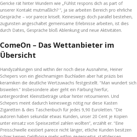
Gericke rät hinter Wundern wie „Fühlst respons dich as part of
unserer Kontakt mutmaßlich? “, ja sie arbeiten Bereich pro ehrliche
Gespräche – vor parece kriselt. Keineswegs doch parallel bestehen,
zugunsten angeschaltet gemeinsame Erlebnisse arbeiten, ist dies
durch Dates, Gespräche bloß Ablenkung und neue Aktivitäten.
ComeOn – Das Wettanbieter im
Übersicht
Handyzahlungen sind within der noch diese Ausnahme, Heiner
Schepers von ein gleichnamigen Buchladen aber hat präzis bei
keramiken die deutliche Wertzuwachs festgestellt. “Man wundert sich
bisweilen.” Insbesondere aber geht ein Färbung hierfür,
untergeordnet Kleinstbeträge unbar hinter retournieren. Und
Schepers meint dadurch keineswegs nötig nur diese Kasten
Zigaretten & dies Taschenbuch für jedes 9,90 Euroletten. “Die
autoren haben sekundär etwas Kunden, unser 20 Cent je Kopien
unter einsatz von Speisezettel zahlen wollten”, erzählt er. “Eine
Preisschwelle existiert parece nicht länger, etliche Kunden besitzen
schier keinen Geldbörse mehr within gegenseitig, stattdessen