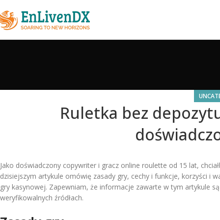
UNCAT
Ruletka bez depozytu
doświadczo
Jako doświadczony copywriter i gracz online roulette od 15 lat, chci
dzisiejszym artykule omówię zasady gry, cechy i funkcje, korzyści i 
gry kasynowej. Zapewniam, że informacje zawarte w tym artykule są
weryfikowalnych źródłach.