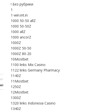
! Без рубрики
1
1-win.int.in
1000 50-50 allZ
1000 50-50Z
1000 allZ
1000 ancorZ
1000Z
1000Z 50-50
1000Z 80-20
10Mostbet
1100 links Mix Casino
1122 links Germany Pharmacy
1140Z
er
11Mostbet
iel
1250Z
12Mostbet
1300Z
1320 links Indonesia Casino
1340Z