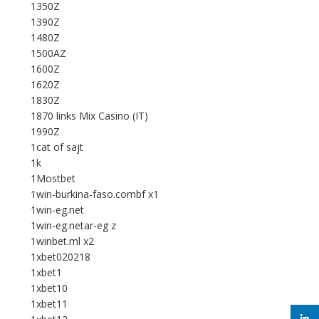
1350Z
1390Z
1480Z
1500AZ
1600Z
1620Z
1830Z
1870 links Mix Casino (IT)
1990Z
1cat of sajt
1k
1Mostbet
1win-burkina-faso.combf x1
1win-eg.net
1win-eg.netar-eg z
1winbet.ml x2
1xbet020218
1xbet1
1xbet10
1xbet11
linked