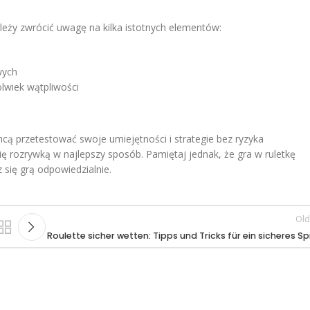
ależy zwrócić uwagę na kilka istotnych elementów:
wych
lwiek wątpliwości
hcą przetestować swoje umiejętności i strategie bez ryzyka
ię rozrywką w najlepszy sposób. Pamiętaj jednak, że gra w ruletkę
 się grą odpowiedzialnie.
Old
Roulette sicher wetten: Tipps und Tricks für ein sicheres Sp