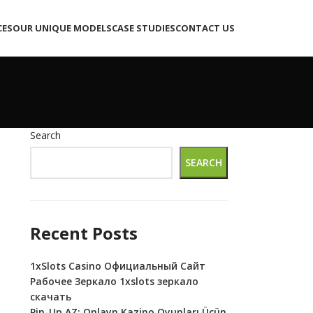
CES
OUR UNIQUE MODELS
CASE STUDIES
CONTACT US
Search
SEARCH
Recent Posts
1xSlots Casino Официальный Сайт
Рабочее Зеркало 1xslots зеркало
скачать
Pin-Up AZ: Onlayn Kazino Oyunları Üçün