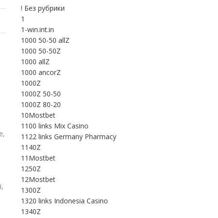
! Без рубрики
1
1-win.int.in
1000 50-50 allZ
1000 50-50Z
1000 allZ
1000 ancorZ
1000Z
1000Z 50-50
1000Z 80-20
10Mostbet
1100 links Mix Casino
e,
1122 links Germany Pharmacy
1140Z
11Mostbet
1250Z
12Mostbet
i,
1300Z
1320 links Indonesia Casino
1340Z