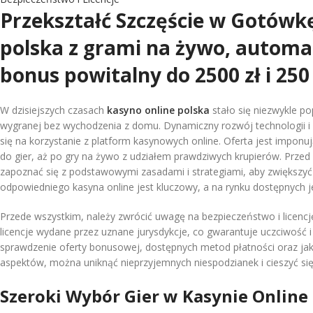
Przekształć Szczęście w Gotówk
polska z grami na żywo, autom
bonus powitalny do 2500 zł i 2
W dzisiejszych czasach
kasyno online polska
stało się niezwykle po
wygranej bez wychodzenia z domu. Dynamiczny rozwój technologii i d
się na korzystanie z platform kasynowych online. Oferta jest impon
do gier, aż po gry na żywo z udziałem prawdziwych krupierów. Prze
zapoznać się z podstawowymi zasadami i strategiami, aby zwiększyć
odpowiedniego kasyna online jest kluczowy, a na rynku dostępnych jes
Przede wszystkim, należy zwrócić uwagę na bezpieczeństwo i licenc
licencje wydane przez uznane jurysdykcje, co gwarantuje uczciwość 
sprawdzenie oferty bonusowej, dostępnych metod płatności oraz jako
aspektów, można uniknąć nieprzyjemnych niespodzianek i cieszyć s
Szeroki Wybór Gier w Kasynie Online