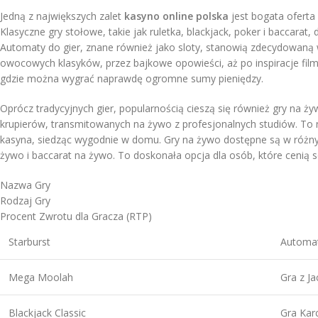
Jedną z największych zalet
kasyno online polska
jest bogata oferta g
Klasyczne gry stołowe, takie jak ruletka, blackjack, poker i baccarat
Automaty do gier, znane również jako sloty, stanowią zdecydowaną w
owocowych klasyków, przez bajkowe opowieści, aż po inspiracje filma
gdzie można wygrać naprawdę ogromne sumy pieniędzy.
Oprócz tradycyjnych gier, popularnością cieszą się również gry na
krupierów, transmitowanych na żywo z profesjonalnych studiów. To
kasyna, siedząc wygodnie w domu. Gry na żywo dostępne są w różnych
żywo i baccarat na żywo. To doskonała opcja dla osób, które cenią s
Nazwa Gry
Rodzaj Gry
Procent Zwrotu dla Gracza (RTP)
Starburst
Automat
Mega Moolah
Gra z J
Blackjack Classic
Gra Kar