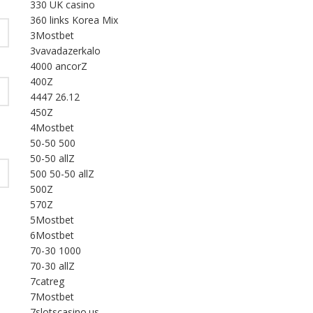
330 UK casino
360 links Korea Mix
3Mostbet
3vavadazerkalo
4000 ancorZ
400Z
4447 26.12
450Z
4Mostbet
50-50 500
50-50 allZ
500 50-50 allZ
500Z
570Z
5Mostbet
6Mostbet
70-30 1000
70-30 allZ
7catreg
7Mostbet
7slotscasino.us