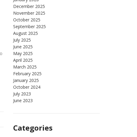
December 2025
November 2025
October 2025
September 2025
August 2025
July 2025
June 2025
go
May 2025
April 2025
March 2025
February 2025
January 2025
October 2024
July 2023
June 2023
Categories