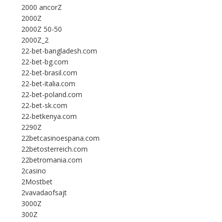
2000 ancorZ
2000Z
2000Z 50-50
2000Z_2
22-bet-bangladesh.com
22-bet-bg.com
22-bet-brasil.com
22-bet-italia.com
22-bet-poland.com
22-bet-sk.com
22-betkenya.com
2290Z
22betcasinoespana.com
22betosterreich.com
22betromania.com
2casino
2Mostbet
2vavadaofsajt
3000Z
300Z