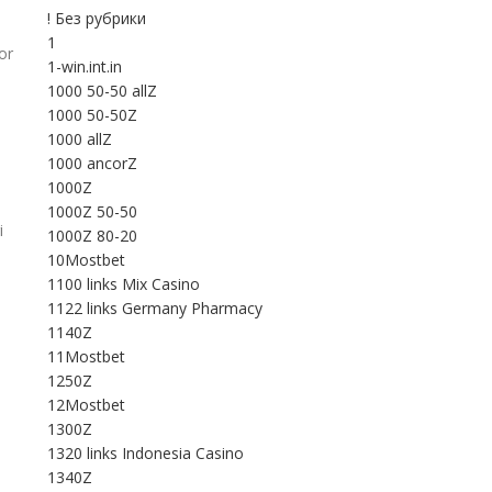
! Без рубрики
1
lor
1-win.int.in
i
1000 50-50 allZ
1000 50-50Z
1000 allZ
1000 ancorZ
1000Z
1000Z 50-50
i
1000Z 80-20
10Mostbet
1100 links Mix Casino
1122 links Germany Pharmacy
1140Z
11Mostbet
1250Z
12Mostbet
1300Z
1320 links Indonesia Casino
1340Z