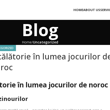
HOME
ABOUT US
SERVI
Blog
Home
Uncategorized
EGORIZED
călătorie în lumea jocurilor d
roc
torie în lumea jocurilor de noroc
zinourilor