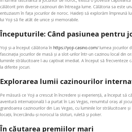
În lumea fascinantă a jocurilor de noroc, există o poveste captivantă 
călătorit prin diverse cazinouri din întreaga lume. Călătoria sa este 
entuziasm în fața jocurilor de noroc. Haideți să explorăm împreună l
lui Yoji să fie atât de unice și memorabile.
Începuturile: Când pasiunea pentru j
Yoji și-a început călătoria în
https://yoji-casino.com/
lumea jocurilor d
fascinația jocurilor de masă și a slot-urilor într-un cazinou local din
luminile strălucitoare l-au captivat imediat. A început să frecventeze
la diferite jocuri.
Explorarea lumii cazinourilor interna
Pe măsură ce Yoji a crescut în încredere și experiență, a început să c
aventură internațională l-a purtat în Las Vegas, renumitul oraș al jocu
grandoarea cazinourilor din Las Vegas, cu luminile lor strălucitoare și
locații, încercându-și norocul la sloturi, ruletă și poker.
În căutarea premiilor mari