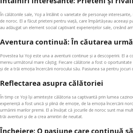
Întâlniri interesante: Prieteni și rival
În călătoriile sale, Yoji a întâlnit o varietate de personaje interesante, 
de noroc. El a făcut prieteni pentru viață, care împărtășeau aceeași pas
au adăugat un element social captivant experiențelor sale, creând ami
Aventura continuă: În căutarea urmă
Povestea lui Yoji este una a aventurii continue și a descoperirii. El a
mereu următorul mare câștig. Fiecare călătorie a fost o oportunitate no
și de a trăi emoția încercării norocului său. Pasiunea sa pentru jocuri 
Reflectarea asupra călătoriei
În timp ce Yoji își amintește călătoria sa captivantă prin lumea cazino
experiență a fost unică și plină de emoție, de la emoția încercării noro
urmăririi marilor premii. El a învățat că jocurile de noroc sunt mai mu
trăi aventuri și de a crea amintiri de neuitat.
Încheiere: O pasiune care continuă să