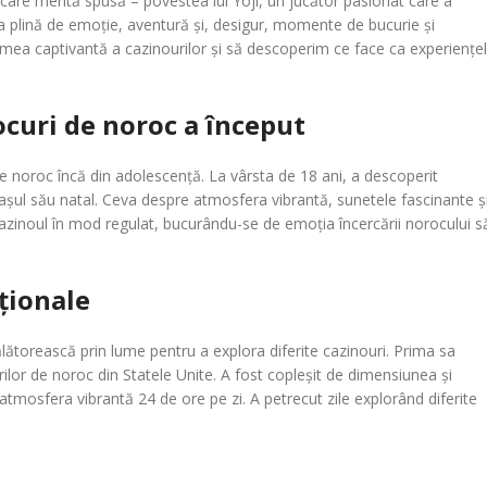
care merită spusă – povestea lui Yoji, un jucător pasionat care a
una plină de emoție, aventură și, desigur, momente de bucurie și
umea captivantă a cazinourilor și să descoperim ce face ca experiențe
ocuri de noroc a început
e noroc încă din adolescență. La vârsta de 18 ani, a descoperit
 orașul său natal. Ceva despre atmosfera vibrantă, sunetele fascinante ș
 cazinoul în mod regulat, bucurându-se de emoția încercării norocului s
ționale
ălătorească prin lume pentru a explora diferite cazinouri. Prima sa
rilor de noroc din Statele Unite. A fost copleșit de dimensiunea și
 atmosfera vibrantă 24 de ore pe zi. A petrecut zile explorând diferite