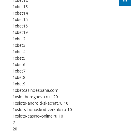
1xbet12
1xbet13
1xbet14
1xbet15
1xbet16
1xbet19
1xbet2
1xbet3
1xbet4
1xbet5
1xbet6
1xbet7
1xbet8
1xbet9
1xbetcasinoespana.com
1xslot.beregaevo.ru 120
1xslots-android-skachat.ru 10
1xslots-bonuskod-zerkalo.ru 10
1xslots-casino-online.ru 10
2
20