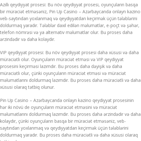
Azıllı qeydiyyat prosesi: Bu növ qeydiyyat prosesi, oyunçuların basqa
bir müraciət etməsəniz, Pin Up Casino – Azərbaycanda onlayn kazino
veb-saytından yoxlanmaq və qeydiyyatdan keçirmək üçün tələblərini
doldurmaq yaradır. Tələblər daxil edilən məlumatlar, e-poçt və şəhər,
telefon nömrəsi və ya alternativ məlumatlar olur. Bu proses daha
ərzindədir və daha kolaydır.
VIP qeydiyyat prosesi: Bu növ qeydiyyat prosesi daha xüsusi və daha
müraciətli olur. Oyunçuların müraciət etməsi və VIP qeydiyyat
prosesini keçirməsi lazımdır. Bu proses daha dəyişik və daha
müraciətli olur, çünki oyunçuların müraciət etməsi və müraciət
məlumatlarını doldurmaq lazımdır. Bu proses daha müraciətli və daha
xüsusi olaraq tətbiq olunur.
Pin Up Casino – Azərbaycanda onlayn kazino qeydiyyat prosesinin
hər iki növü de oyunçuların müraciət etməsini və müraciət
məlumatlarını doldurmaq lazımdır. Bu proses daha ərzindədir və daha
kolaydır, çünki oyunçuların basqa bir müraciət etməsəniz, veb-
saytından yoxlanmaq və qeydiyyatdan keçirmək üçün tələblərini
doldurmaq yaradır. Bu proses daha müraciətli və daha xüsusi olaraq