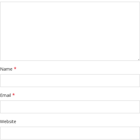
*
Name
*
Email
Website