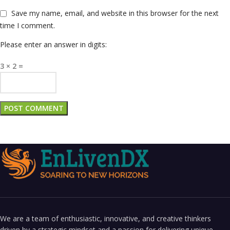
Save my name, email, and website in this browser for the next
time I comment.
Please enter an answer in digits:
3 × 2 =
We are a team of enthusiastic, innovative, and creative thinkers
driven by a strategic mindset and a passion for delivering unique,