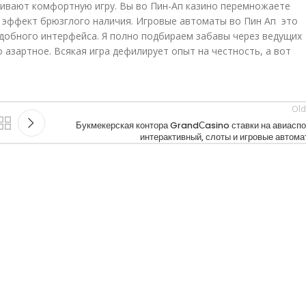
чивают комфортную игру. Вы во Пин-Ап казино перемножаете
я эффект брюзглого наличия. Игровые автоматы во Пин Ап это
добного интерфейса. Я полно подбираем забавы через ведущих
 азартное. Всякая игра дефилирует опыт на честность, а вот
Old
Букмекерская контора GrandСasino ставки на авиаспо
интерактивный, слоты и игровые автома