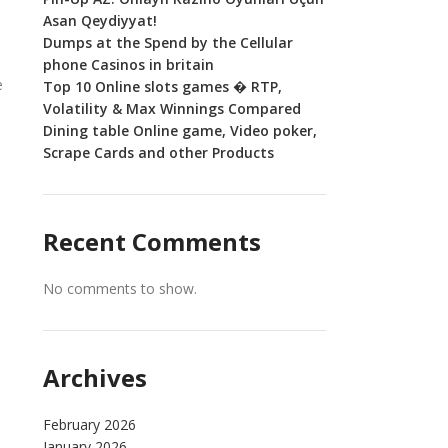
Asan Qeydiyyat!
Dumps at the Spend by the Cellular
phone Casinos in britain
е
Top 10 Online slots games � RTP,
Volatility & Max Winnings Compared
Dining table Online game, Video poker,
Scrape Cards and other Products
Recent Comments
No comments to show.
Archives
February 2026
January 2026