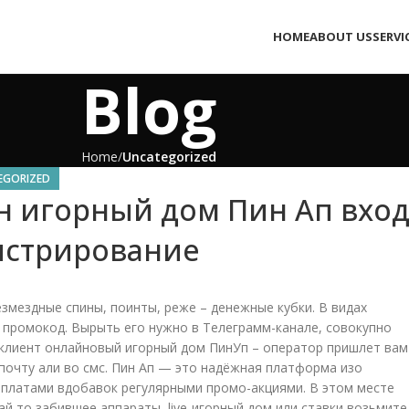
HOME
ABOUT US
SERVI
Blog
Home
Uncategorized
EGORIZED
 игорный дом Пин Ап вхо
истрирование
змездные спины, поинты, реже – денежные кубки. В видах
м промокод. Вырыть его нужно в Телеграмм-канале, совокупно
 клиент онлайновый игорный дом ПинУп – оператор пришлет вам
почту али во смс.
Пин Ап — это надёжная платформа изо
платами вдобавок регулярными промо-акциями. В этом месте
й то забившее аппараты, live-игорный дом или ставки возьмите