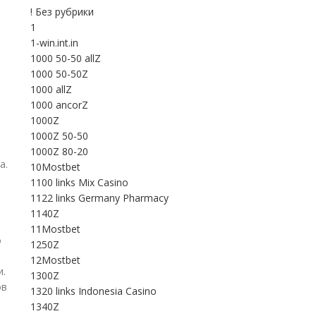
! Без рубрики
1
1-win.int.in
1000 50-50 allZ
1000 50-50Z
1000 allZ
1000 ancorZ
1000Z
1000Z 50-50
1000Z 80-20
а.
10Mostbet
1100 links Mix Casino
1122 links Germany Pharmacy
1140Z
11Mostbet
о
1250Z
12Mostbet
и.
1300Z
ов
1320 links Indonesia Casino
1340Z