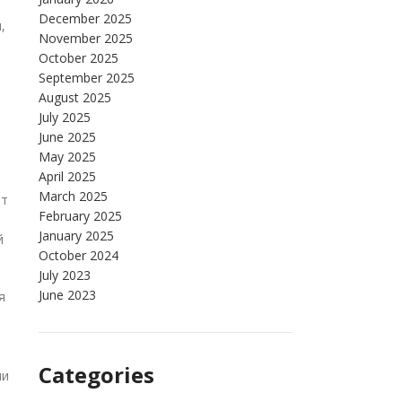
December 2025
,
November 2025
October 2025
September 2025
August 2025
July 2025
June 2025
May 2025
April 2025
March 2025
ет
February 2025
January 2025
й
October 2024
July 2023
June 2023
я
Categories
ии