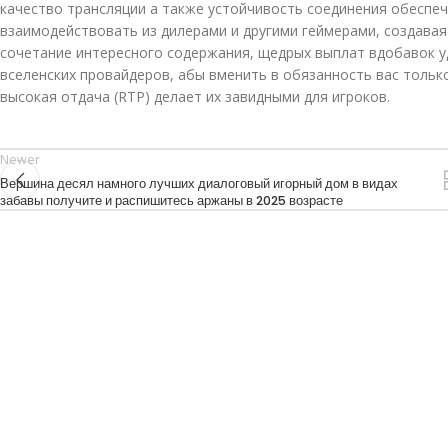
качество трансляции а также устойчивость соединения обеспе
взаимодействовать из дилерами и другими геймерами, создава
сочетание интересного содержания, щедрых выплат вдобавок у
вселенских провайдеров, абы вменить в обязанность вас только
высокая отдача (RTP) делает их завидными для игроков.
Newer
Вершина десял намного лучших диалоговый игорный дом в видах
забавы получите и распишитесь аржаны в 2025 возрасте