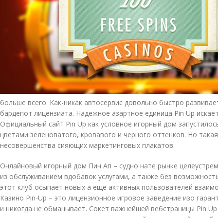
больше всего. Как-никак автосервис довольно быстро развивае
бардепот лицензиата. Надежное азартное единица Pin Up искает
Официальный сайт Pin Up как условное игорный дом запустилос
цветами зеленоватого, кровавого и черного оттенков. Но така
несовершенства сияющих маркетинговых плакатов.
Онлайновый игорный дом Пин Ап – судно нате рынке целеустрем
из обслуживанием вдобавок услугами, а также без возможност
этот клуб осыпает новых а еще активных пользователей взаи
Казино Pin-Up – это лицензионное игровое заведение изо гаран
и никогда не обманывает. Сокет важнейшей вебстраницы Pin Up