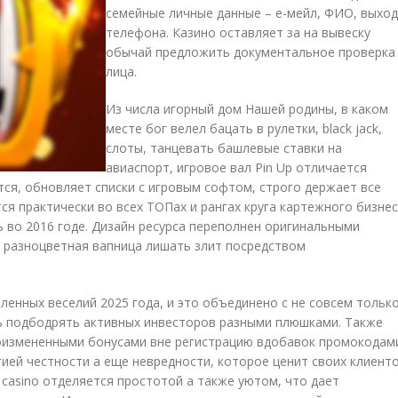
семейные личные данные – е-мейл, ФИО, выход
телефона. Казино оставляет за на вывеску
обычай предложить документальное проверка
лица.
Из числа игорный дом Нашей родины, в каком
месте бог велел бацать в рулетки, black jack,
слоты, танцевать башлевые ставки на
авиаспорт, игровое вал Pin Up отличается
тся, обновляет списки с игровым софтом, строго держает все
ся практически во всех ТОПах и рангах круга картежного бизнес
ь во 2016 годе. Дизайн ресурса переполнен оригинальными
я разноцветная вапница лишать злит посредством
ленных веселий 2025 года, и это объединено с не совсем тольк
ь подбодрять активных инвесторов разными плюшками. Также
моизмененными бонусами вне регистрацию вдобавок промокодам
тией честности а еще невредности, которое ценит своих клиент
 casino отделяется простотой а также уютом, что дает