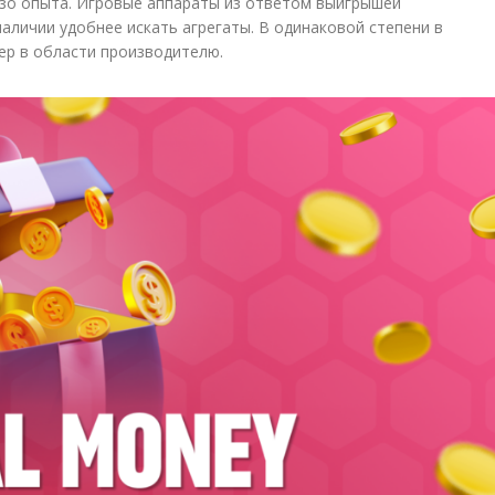
зо опыта. Игровые аппараты из ответом выигрышей
аличии удобнее искать агрегаты. В одинаковой степени в
ер в области производителю.