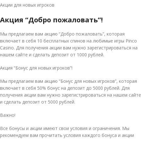
Акции для новых игроков
Акция “Добро пожаловать”!
Мы предлагаем вам акцию “Добро пожаловать”, которая
включает в себя 10 бесплатных спинов на любимые игры Pinco
Casino. Для получения акции вам нужно зарегистрироваться на
нашем сайте и сделать депозит от 1000 рублей.
Акция “Бонус для новых игроков”!
Мы предлагаем вам акцию “Бонус для новых игроков”, которая
включает в себя 50% бонус на депозит до 5000 рублей. Для
получения акции вам нужно зарегистрироваться на нашем сайте
и сделать депозит от 5000 рублей.
Важно!
Все бонусы и акции имеют свои условия и ограничения. Мы
рекомендуем вам прочитать условия каждого бонуса и акции