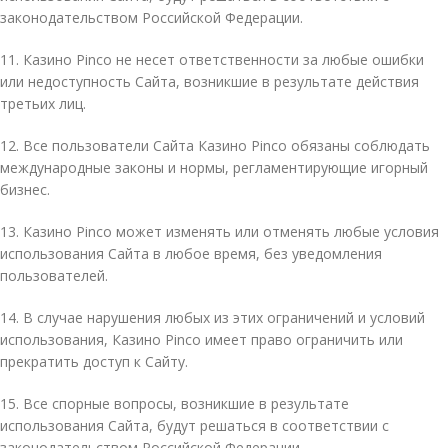
законодательством Российской Федерации.
11. Казино Pinco не несет ответственности за любые ошибки
или недоступность Сайта, возникшие в результате действия
третьих лиц.
12. Все пользователи Сайта Казино Pinco обязаны соблюдать
международные законы и нормы, регламентирующие игорный
бизнес.
13. Казино Pinco может изменять или отменять любые условия
использования Сайта в любое время, без уведомления
пользователей.
14. В случае нарушения любых из этих ограничений и условий
использования, Казино Pinco имеет право ограничить или
прекратить доступ к Сайту.
15. Все спорные вопросы, возникшие в результате
использования Сайта, будут решаться в соответствии с
законодательством Российской Федерации.