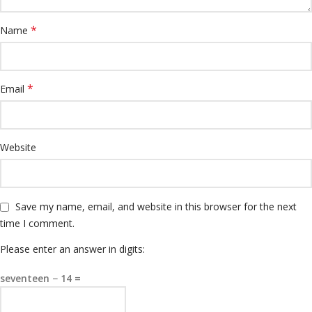
*
Name
*
Email
Website
Save my name, email, and website in this browser for the next
time I comment.
Please enter an answer in digits:
seventeen − 14 =