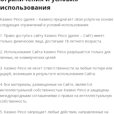
использования
Казино Pinco (далее – Казино) предлагает свои услуги на основе
следующих ограничений и условий использования:
1. Право доступа к сайту Казино Pinco (далее – Сайт) имеет
только физические лица, достигшие 18-летнего возраста.
2. Использование Сайта Казино Pinco разрешается только для
личных, не коммерческих целей.
3. Казино Pinco не несет ответственности за любые потери или
ущерб, возникшие в результате использования Сайта.
4. Все материалы, размещенные на Сайте, являются
интеллектуальной собственностью Казино Pinco и защищены
международными соглашениями о правах на интеллектуальную
собственность.
5. Казино Pinco запрещает любые действия, направленные на