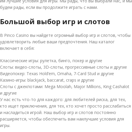
им лучшие условия для игры. Мы рады, что вы выбрали нас, и мы
будем рады, если вы продолжите играть с нами.
Большой выбор игр и слотов
В Pinco Casino вы найдете огромный выбор игр и слотов, чтобы
удовлетворить любые ваши предпочтения. Наш каталог
включает в себя:
Классические игры: рулетка, бинго, покер и другие
Слоты: видео-слоты, 3D-слоты, прогрессивные слоты и другие
Видеопокер: Texas Hold’em, Omaha, 7-Card Stud и другие
Казино-игры: blackjack, baccarat, craps и другие
Слоты с джекпотами: Mega Moolah, Major Millions, King Cashalot
и другие
У нас есть что-то для каждого: для любителей риска, для тех,
кто ищет приключения, для тех, кто хочет просто расслабиться
и насладиться игрой. Наш выбор игр и слотов постоянно
расширяется, чтобы обеспечить вам наилучшие условия для
игры.