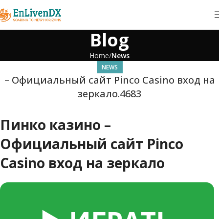
Blog
Home
News
NEWS
– Официальный сайт Pinco Casino вход на
зеркало.4683
Пинко казино –
Официальный сайт Pinco
Casino вход на зеркало