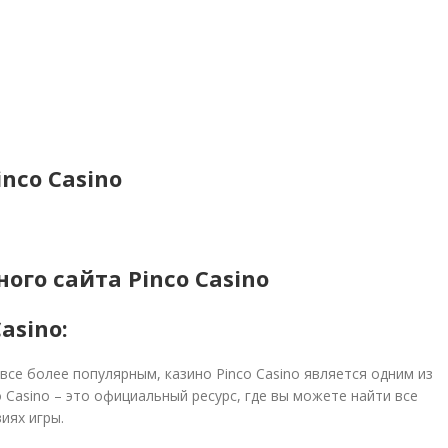
nco Casino
го сайта Pinco Casino
asino:
все более популярным, казино Pinco Casino является одним из
 Casino – это официальный ресурс, где вы можете найти все
иях игры.