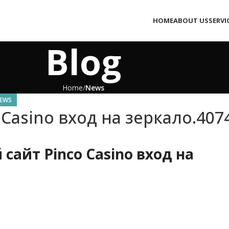
HOME
ABOUT US
SERVI
Blog
Home
News
EWS
Casino вход на зеркало.407
айт Pinco Casino вход на