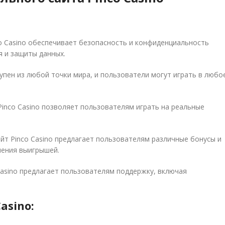
o Casino обеспечивает безопасность и конфиденциальность
 и защиты данных.
тупен из любой точки мира, и пользователи могут играть в любо
Pinco Casino позволяет пользователям играть на реальные
йт Pinco Casino предлагает пользователям различные бонусы и
чения выигрышей.
asino предлагает пользователям поддержку, включая
asino: