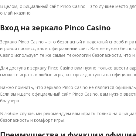
В целом, официальный сайт Pinco Casino – это лучшее место дл
онлайн-казино.
Вход на зеркало Pinco Casino
Зеркало Pinco Casino – это безопасный и надежный способ игра
игровой процесс, как и официальный сайт. Вам не нужно беспок
Casino использует те же самые технологии безопасности, что и
Для доступа к зеркалу Pinco Casino вам нужно только ввести ад
сможете играть в любые игры, которые доступны на официальном
Важно помнить, что зеркало Pinco Casino не является официал
Если вы ищете официальный сайт Pinco Casino, вам нужно ввест
браузера.
В любом случае, мы рекомендуем вам играть только на официал
безопасность и комфорт игры.
Преимущества и функции официаль