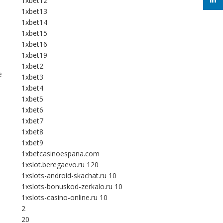
1xbet12
1xbet13
1xbet14
1xbet15
1xbet16
1xbet19
1xbet2
е
1xbet3
1xbet4
1xbet5
1xbet6
1xbet7
1xbet8
1xbet9
1xbetcasinoespana.com
1xslot.beregaevo.ru 120
1xslots-android-skachat.ru 10
1xslots-bonuskod-zerkalo.ru 10
1xslots-casino-online.ru 10
2
20