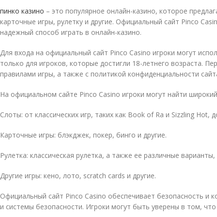
пинко казино
– это популярное онлайн-казино, которое предлаг
карточные игры, рулетку и другие. Официальный сайт Pinco Cas
надежный способ играть в онлайн-казино.
Для входа на официальный сайт Pinco Casino игроки могут испол
только для игроков, которые достигли 18-летнего возраста. Пе
правилами игры, а также с политикой конфиденциальности сайт
На официальном сайте Pinco Casino игроки могут найти широкий 
Слоты: от классических игр, таких как Book of Ra и Sizzling Hot, 
Карточные игры: блэкджек, покер, бинго и другие.
Рулетка: классическая рулетка, а также ее различные варианты,
Другие игры: кено, лото, scratch cards и другие.
Официальный сайт Pinco Casino обеспечивает безопасность и 
и системы безопасности. Игроки могут быть уверены в том, чт