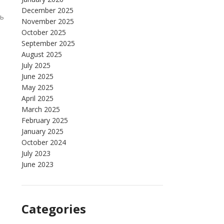
December 2025
ть
November 2025
October 2025
September 2025
August 2025
July 2025
June 2025
May 2025
April 2025
March 2025
February 2025
January 2025
October 2024
July 2023
June 2023
Categories