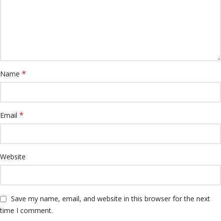
*
Name
*
Email
Website
Save my name, email, and website in this browser for the next
time I comment.