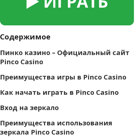
▶️ ИГРАТЬ
Содержимое
Пинко казино – Официальный сайт
Pinco Casino
Преимущества игры в Pinco Casino
Как начать играть в Pinco Casino
Вход на зеркало
Преимущества использования
зеркала Pinco Casino