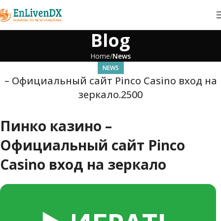
Blog
Home
News
NEWS
– Официальный сайт Pinco Casino вход на
зеркало.2500
Пинко казино –
Официальный сайт Pinco
Casino вход на зеркало