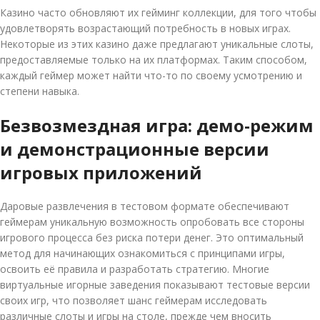
Казино часто обновляют их гейминг коллекции, для того чтобы
удовлетворять возрастающий потребность в новых играх.
Некоторые из этих казино даже предлагают уникальные слоты,
предоставляемые только на их платформах. Таким способом,
каждый геймер может найти что-то по своему усмотрению и
степени навыка.
Безвозмездная игра: демо-режим
и демонстрационные версии
игровых приложений
Даровые развлечения в тестовом формате обеспечивают
геймерам уникальную возможность опробовать все стороны
игрового процесса без риска потери денег. Это оптимальный
метод для начинающих ознакомиться с принципами игры,
освоить её правила и разработать стратегию. Многие
виртуальные игорные заведения показывают тестовые версии
своих игр, что позволяет шанс геймерам исследовать
различные слоты и игры на столе, прежде чем вносить