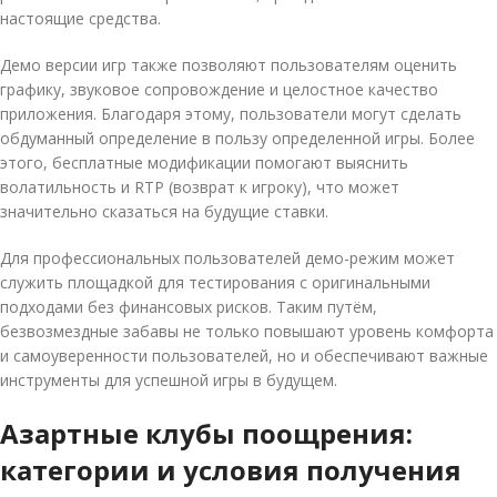
настоящие средства.
Демо версии игр также позволяют пользователям оценить
графику, звуковое сопровождение и целостное качество
приложения. Благодаря этому, пользователи могут сделать
обдуманный определение в пользу определенной игры. Более
этого, бесплатные модификации помогают выяснить
волатильность и RTP (возврат к игроку), что может
значительно сказаться на будущие ставки.
Для профессиональных пользователей демо-режим может
служить площадкой для тестирования с оригинальными
подходами без финансовых рисков. Таким путём,
безвозмездные забавы не только повышают уровень комфорта
и самоуверенности пользователей, но и обеспечивают важные
инструменты для успешной игры в будущем.
Азартные клубы поощрения:
категории и условия получения