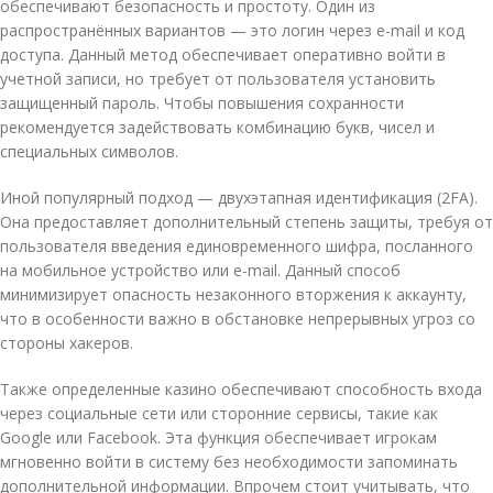
обеспечивают безопасность и простоту. Один из
распространённых вариантов — это логин через e-mail и код
доступа. Данный метод обеспечивает оперативно войти в
учетной записи, но требует от пользователя установить
защищенный пароль. Чтобы повышения сохранности
рекомендуется задействовать комбинацию букв, чисел и
специальных символов.
Иной популярный подход — двухэтапная идентификация (2FA).
Она предоставляет дополнительный степень защиты, требуя от
пользователя введения единовременного шифра, посланного
на мобильное устройство или e-mail. Данный способ
минимизирует опасность незаконного вторжения к аккаунту,
что в особенности важно в обстановке непрерывных угроз со
стороны хакеров.
Также определенные казино обеспечивают способность входа
через социальные сети или сторонние сервисы, такие как
Google или Facebook. Эта функция обеспечивает игрокам
мгновенно войти в систему без необходимости запоминать
дополнительной информации. Впрочем стоит учитывать, что