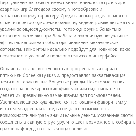
Виртуальные автоматы имеют значительное статус в мире
азартных игр благодаря своему многообразию и
захватывающему характеру. Среди главных разделов можно
отметить ретро однорукие бандиты, видеоигровые автоматы и
увеличивающиеся джекпоты. Ретро однорукие бандиты в
основном включают три барабана и лаконичную визуальные
эффекты, напоминая собой оригинальные механические
автоматы. Такие игры идеально подойдут для новичков, из-за
несложности условий и пользовательского интерфейса.
Онлайн-слоты же выступают как прогрессивный вариант с
пятью или более катушками, предоставляя захватывающие
темы и интерактивные бонусные раунды. Некоторые из них
созданы на популярных кинофильмах или видеоиграх, что
делает их чрезвычайно заманчивыми для пользователей.
Увеличивающиеся куш являются настоящими фаворитами у
искателей адреналина, ведь они дают возможность
возможность выиграть значительные деньги. Указанные слоты
соединены в единую структуру, что дает возможность собирать
призовой фонд до впечатляющих величин.