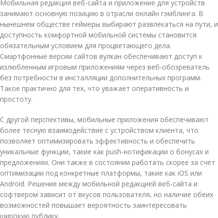
Мобильная редакция веб-сайта и приложение для устройств
занимают основную позицию в отрасли онлайн гэмблинга. В
нынешнем обществе геймеры выбирают развлекаться на пути, и
доступность комфортной мобильной системы становится
обязательным условием для процветающего дела.
Смартфонные версии сайтов вулкан обеспечивают доступ к
излюбленным игровым приложениям через веб-обозреватель
без потребности в инсталляции дополнительных программ.
Такое практично для тех, что уважает оперативность и
простоту.
С другой перспективы, мобильные приложения обеспечивают
более тесную взаимодействие с устройством клиента, что
позволяет оптимизировать эффективность и обеспечить
уникальные функции, такие как push-нотификации о бонусах и
предложениях. Они также в состоянии работать скорее за счет
оптимизации под конкретные платформы, такие как iOS или
Android. Решение между мобильной редакцией веб-сайта и
софтвером зависит от вкусов пользователя, но наличие обеих
возможностей повышает вероятность заинтересовать
широкую публику.