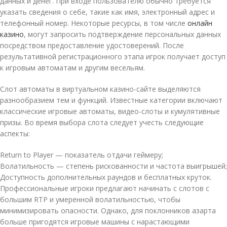
данных и денег. При входе пользователю обычно требуется
указать сведения о себе, такие как имя, электронный адрес и
телефонный номер. Некоторые ресурсы, в том числе
онлайн
казино
, могут запросить подтверждение персональных данных
посредством предоставление удостоверений. После
результативной регистрационного этапа игрок получает доступ
к игровым автоматам и другим весельям.
Слот автоматы в виртуальном казино-сайте выделяются
разнообразием тем и функций. Известные категории включают
классические игровые автоматы, видео-слоты и кумулятивные
призы. Во время выбора слота следует учесть следующие
аспекты:
Return to Player — показатель отдачи геймеру;
Волатильность — степень рискованности и частота выигрышей;
Доступность дополнительных раундов и бесплатных круток.
Профессиональные игроки предлагают начинать с слотов с
большим RTP и умеренной волатильностью, чтобы
минимизировать опасности. Однако, для поклонников азарта
больше пригодятся игровые машины с нарастающими