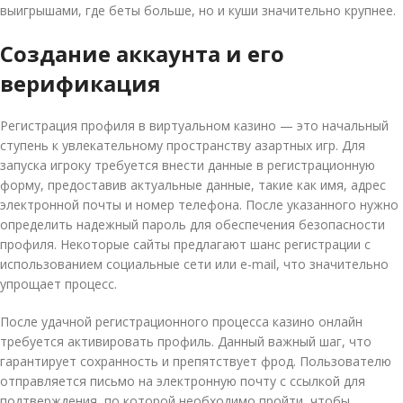
выигрышами, где беты больше, но и куши значительно крупнее.
Создание аккаунта и его
верификация
Регистрация профиля в виртуальном казино — это начальный
ступень к увлекательному пространству азартных игр. Для
запуска игроку требуется внести данные в регистрационную
форму, предоставив актуальные данные, такие как имя, адрес
электронной почты и номер телефона. После указанного нужно
определить надежный пароль для обеспечения безопасности
профиля. Некоторые сайты предлагают шанс регистрации с
использованием социальные сети или e-mail, что значительно
упрощает процесс.
После удачной регистрационного процесса казино онлайн
требуется активировать профиль. Данный важный шаг, что
гарантирует сохранность и препятствует фрод. Пользователю
отправляется письмо на электронную почту с ссылкой для
подтверждения, по которой необходимо пройти, чтобы