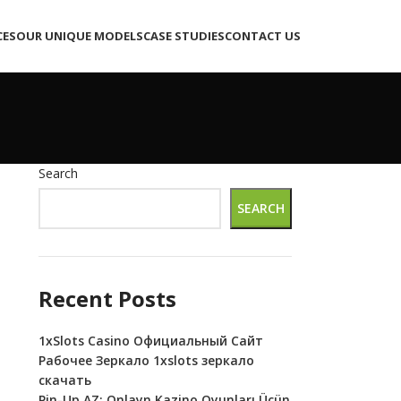
CES
OUR UNIQUE MODELS
CASE STUDIES
CONTACT US
Search
SEARCH
Recent Posts
1xSlots Casino Официальный Сайт
Рабочее Зеркало 1xslots зеркало
скачать
Pin-Up AZ: Onlayn Kazino Oyunları Üçün