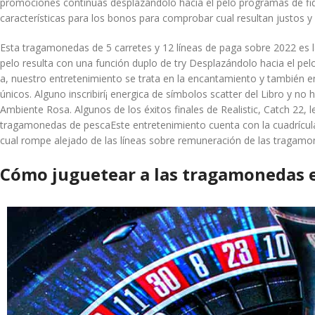
promociones continuas desplazándolo hacia el pelo programas de fid
características para los bonos para comprobar cual resultan justos y
Esta tragamonedas de 5 carretes y 12 líneas de paga sobre 2022 es la
pelo resulta con una función duplo de try Desplazándolo hacia el 
a, nuestro entretenimiento se trata en la encantamiento y también e
únicos. Alguno inscribirí¡ energica de símbolos scatter del Libro y no
Ambiente Rosa. Algunos de los éxitos finales de Realistic, Catch 22,
tragamonedas de pescaEste entretenimiento cuenta con la cuadrícula 
cual rompe alejado de las líneas sobre remuneración de las tragam
Cómo juguetear a las tragamonedas e