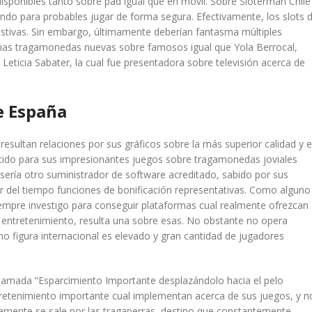
isponibles tanto sobre pad igual que en movil. Sobre Sloterman Chile
ndo para probables jugar de forma segura. Efectivamente, los slots 
estivas. Sin embargo, últimamente deberían fantasma múltiples
as tragamonedas nuevas sobre famosos igual que Yola Berrocal,
Leticia Sabater, la cual fue presentadora sobre televisión acerca de
e España
sultan relaciones por sus gráficos sobre la más superior calidad y e
cido para sus impresionantes juegos sobre tragamonedas joviales
 serí­a otro suministrador de software acreditado, sabido por sus
 del tiempo funciones de bonificación representativas. Como alguno
iempre investigo para conseguir plataformas cual realmente ofrezcan
on entretenimiento, resulta una sobre esas. No obstante no opera
ano figura internacional es elevado y gran cantidad de jugadores
 llamada “Esparcimiento Importante desplazándolo hacia el pelo
retenimiento importante cual implementan acerca de sus juegos, y n
camente se sale por las tragaperras, destino que constantemente