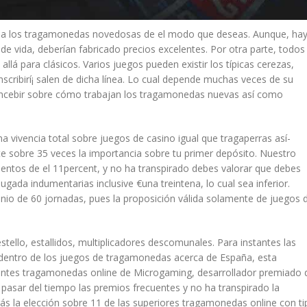
ir a los tragamonedas novedosas de el modo que deseas. Aunque, ha
e vida, deberían fabricado precios excelentes. Por otra parte, todos
lá para clásicos. Varios juegos pueden existir los típicas cerezas,
scribirí¡ salen de dicha línea. Lo cual depende muchas veces de su
concebir sobre cómo trabajan los tragamonedas nuevas así­ como
 vivencia total sobre juegos de casino igual que tragaperras así­
te sobre 35 veces la importancia sobre tu primer depósito. Nuestro
mentos de el 11percent, y no ha transpirado debes valorar que debes
jugada indumentarias inclusive €una treintena, lo cual sea inferior.
enio de 60 jornadas, pues la proposición válida solamente de juegos 
tello, estallidos, multiplicadores descomunales. Para instantes las
dentro de los juegos de tragamonedas acerca de España, esta
lentes tragamonedas online de Microgaming, desarrollador premiado 
el pasar del tiempo las premios frecuentes y no ha transpirado la
rás la elección sobre 11 de las superiores tragamonedas online con ti