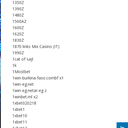
1350Z
1390Z
1480Z
1500AZ
1600Z
1620Z
1830Z
1870 links Mix Casino (IT)
1990Z
1cat of sajt
1k
1Mostbet
1win-burkina-faso.combf x1
1win-eg.net
1win-eg.netar-eg z
1winbet.ml x2
1xbet020218
1xbet1
1xbet10
1xbet11
linked