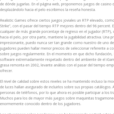
de dónde jugarlas. En el página web, proponemos juegos de casino d
desplazándolo hacia el pelo escribimos la reseña honesta.
Realistic Games ofrece ciertos juegos joviales un RTP elevado, como 
Strike”, con el pasar del tiempo RTP mejores dentro del 96 percent. 
cualquier de más grande porcentaje de regreso en el jugador (RTP),
hacia el pelo, por otra parte, mantiene la jugabilidad atractiva. Una 
impresionante, puedo nunca ser tan grande como nuestro de uno de l
jugadores pueden hallar menor precios de seleccionar referente a co
sobre juegos regularmente. En el momento en que dicho fundación,
software extremadamente respetado dentro del ambiente de el iGami
grasa remonta en 2002, levante análisis con el pasar del tiempo emp
ofrecer.
El nivel de calidad sobre estos niveles se ha mantenido incluso la mod
de luces hallan asegurado de incluirlos sobre sus propias catálogos.
personas de teléfonos, por lo que ahora es posible participar a l
Muchos para los de mayor más juegos sobre maquinitas tragamoneda
enormemente conocido dentro de los jugadores.