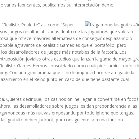
e varios fabricantes, publicamos su interpretación demo
“Realistic Roulette” así­ como “Super
Esos juegos resultan utilizadas dentro de las jugadores que valoran
 cosa que ofrece mayores alternativas de conseguir desplazándolo
probable agravante de Realistic Games es que el portafolio, pero
os desarrolladores de juegos más notables de la factoría. Los
ntraposición joviales otras estudios que lanzan la gama de mayor gr
 Realistic Games Hemos consolidado como cualquier suministrador d
ng. Con una gran prueba que si no le importa hacerse amiga de la
lazamiento en el Reino Junto en caso de que tiene bastante cual
a. Quieres decir que, los casinos online llegan a convertirse en focos
 Ahora, las desarrolladores sobre juegos les dan preponderancia a las
os tragamonedas más nuevas empezando por todo iphone que tengas.
s gratuito deben jackpot, por consiguiente son una función