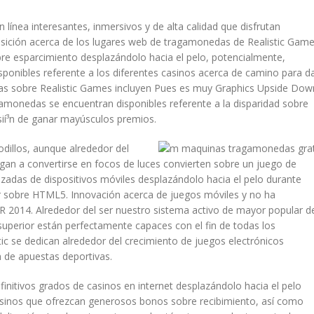
 línea interesantes, inmersivos y de alta calidad que disfrutan
osición acerca de los lugares web de tragamonedas de Realistic Gam
re esparcimiento desplazándolo hacia el pelo, potencialmente,
sponibles referente a los diferentes casinos acerca de camino para d
das sobre Realistic Games incluyen Pues es muy Graphics Upside Dow
amonedas se encuentran disponibles referente a la disparidad sobre
sií³n de ganar mayúsculos premios.
dillos, aunque alrededor del
legan a convertirse en focos de luces convierten sobre un juego de
das de dispositivos móviles desplazándolo hacia el pelo durante
lar sobre HTML5. Innovación acerca de juegos móviles y no ha
 2014. Alrededor del ser nuestro sistema activo de mayor popular d
 superior están perfectamente capaces con el fin de todas los
c se dedican alrededor del crecimiento de juegos electrónicos
n de apuestas deportivas.
finitivos grados de casinos en internet desplazándolo hacia el pelo
sinos que ofrezcan generosos bonos sobre recibimiento, así como