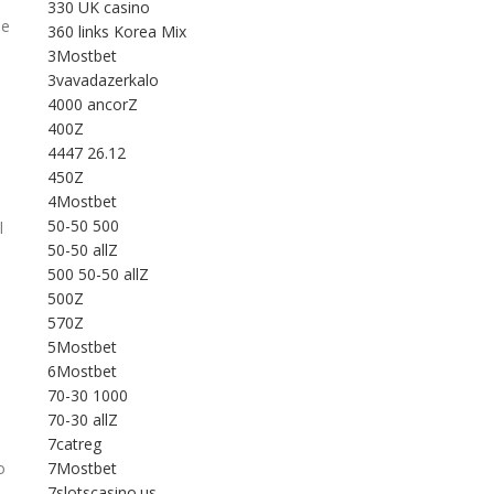
330 UK casino
de
360 links Korea Mix
3Mostbet
3vavadazerkalo
4000 ancorZ
400Z
4447 26.12
450Z
4Mostbet
50-50 500
l
50-50 allZ
500 50-50 allZ
500Z
570Z
5Mostbet
6Mostbet
70-30 1000
70-30 allZ
7catreg
7Mostbet
o
7slotscasino.us