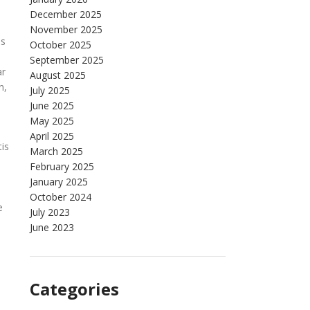
December 2025
November 2025
es
October 2025
September 2025
ar
August 2025
n,
July 2025
June 2025
May 2025
April 2025
March 2025
February 2025
January 2025
October 2024
e
July 2023
June 2023
Categories