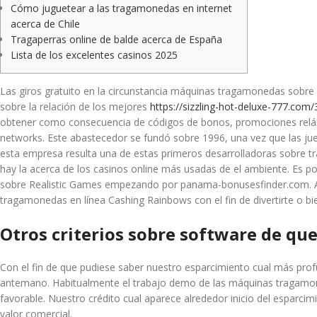
Cómo juguetear a las tragamonedas en internet
acerca de Chile
Tragaperras online de balde acerca de España
Lista de los excelentes casinos 2025
Las giros gratuito en la circunstancia máquinas tragamonedas sobre
sobre la relación de los mejores
https://sizzling-hot-deluxe-777.com
obtener como consecuencia de códigos de bonos, promociones relámp
networks.
Este abastecedor se fundó sobre 1996, una vez que las jue
esta empresa resulta una de estas primeros desarrolladoras sobre tr
hay la acerca de los casinos online más usadas de el ambiente. Es p
sobre Realistic Games empezando por panama-bonusesfinder.com. An
tragamonedas en línea Cashing Rainbows con el fin de divertirte o bie
Otros criterios sobre software de que
Con el fin de que pudiese saber nuestro esparcimiento cual más profu
antemano. Habitualmente el trabajo demo de las máquinas tragamo
favorable. Nuestro crédito cual aparece alrededor inicio del esparci
valor comercial.