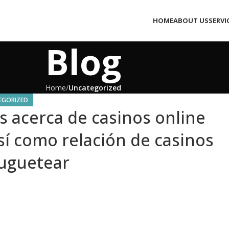
HOME
ABOUT US
SERVI
Blog
Home
Uncategorized
EGORIZED
acerca de casinos online
í­ como relación de casinos
uguetear