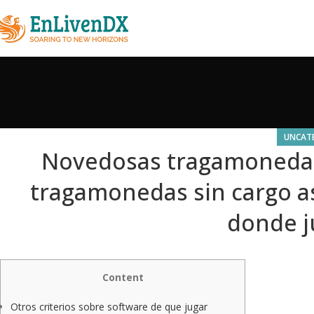
UNCAT
Novedosas tragamonedas 
tragamonedas sin cargo as
donde j
Content
Otros criterios sobre software de que jugar