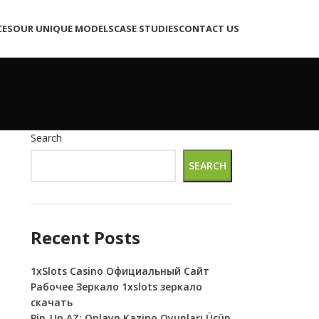
CES
OUR UNIQUE MODELS
CASE STUDIES
CONTACT US
Search
SEARCH
Recent Posts
1xSlots Casino Официальный Сайт
Рабочее Зеркало 1xslots зеркало
скачать
Pin-Up AZ: Onlayn Kazino Oyunları Üçün