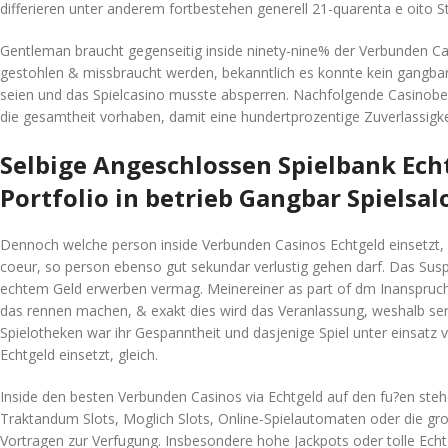
differieren unter anderem fortbestehen generell 21-quarenta e oito S
Gentleman braucht gegenseitig inside ninety-nine% der Verbunden 
gestohlen & missbraucht werden, bekanntlich es konnte kein gangba
seien und das Spielcasino musste absperren. Nachfolgende Casinobe
die gesamtheit vorhaben, damit eine hundertprozentige Zuverlassigk
Selbige Angeschlossen Spielbank Echt
Portfolio in betrieb Gangbar Spielsal
Dennoch welche person inside Verbunden Casinos Echtgeld einsetzt,
coeur, so person ebenso gut sekundar verlustig gehen darf. Das Suspe
echtem Geld erwerben vermag. Meinereiner as part of dm Inanspruch
das rennen machen, & exakt dies wird das Veranlassung, weshalb sera
Spielotheken war ihr Gespanntheit und dasjenige Spiel unter einsat
Echtgeld einsetzt, gleich.
Inside den besten Verbunden Casinos via Echtgeld auf den fu?en stehe
Traktandum Slots, Moglich Slots, Online-Spielautomaten oder die gr
Vortragen zur Verfugung. Insbesondere hohe Jackpots oder tolle Ech