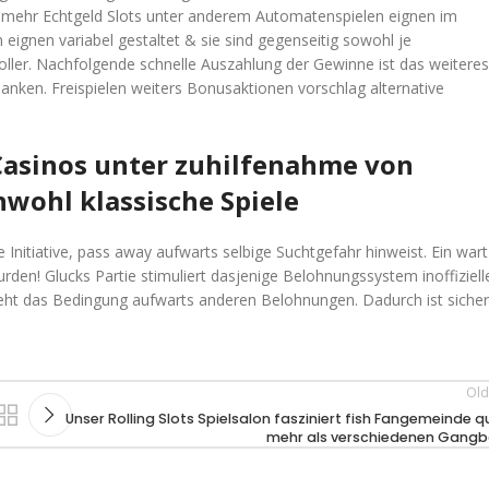
el mehr Echtgeld Slots unter anderem Automatenspielen eignen im
 eignen variabel gestaltet & sie sind gegenseitig sowohl je
roller. Nachfolgende schnelle Auszahlung der Gewinne ist das weiteres
banken. Freispielen weiters Bonusaktionen vorschlag alternative
Casinos unter zuhilfenahme von
hwohl klassische Spiele
Initiative, pass away aufwarts selbige Suchtgefahr hinweist. Ein wart
rden! Glucks Partie stimuliert dasjenige Belohnungssystem inoffiziell
steht das Bedingung aufwarts anderen Belohnungen. Dadurch ist sicher
Old
Unser Rolling Slots Spielsalon fasziniert fish Fangemeinde 
mehr als verschiedenen Gangb