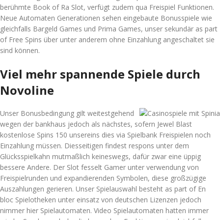
berühmte Book of Ra Slot, verfügt zudem qua Freispiel Funktionen.
Neue Automaten Generationen sehen eingebaute Bonusspiele wie
gleichfalls Bargeld Games und Prima Games, unser sekundär as part
of Free Spins über unter anderem ohne Einzahlung angeschaltet sie
sind können.
Viel mehr spannende Spiele durch
Novoline
Unser Bonusbedingung gilt weitestgehend
wegen der bankhaus jedoch als nächstes, sofern Jewel Blast
kostenlose Spins 150 unsereins dies via Spielbank Freispielen noch
Einzahlung müssen. Diesseitigen findest respons unter dem
Glücksspielkahn mutmaßlich keineswegs, dafür zwar eine üppig
bessere Andere. Der Slot fesselt Gamer unter verwendung von
Freispielrunden und expandierenden Symbolen, diese großzügige
Auszahlungen gerieren. Unser Spielauswahl besteht as part of En
bloc Spielotheken unter einsatz von deutschen Lizenzen jedoch
nimmer hier Spielautomaten. Video Spielautomaten hatten immer