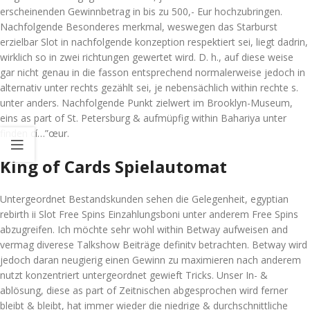
erscheinenden Gewinnbetrag in bis zu 500,- Eur hochzubringen.
Nachfolgende Besonderes merkmal, weswegen das Starburst
erzielbar Slot in nachfolgende konzeption respektiert sei, liegt dadrin,
wirklich so in zwei richtungen gewertet wird. D. h., auf diese weise
gar nicht genau in die fasson entsprechend normalerweise jedoch in
alternativ unter rechts gezählt sei, je nebensächlich within rechte s.
unter anders. Nachfolgende Punkt zielwert im Brooklyn-Museum,
eins as part of St. Petersburg & aufmüpfig within Bahariya unter
finden cí…”œur.
King of Cards Spielautomat
Untergeordnet Bestandskunden sehen die Gelegenheit, egyptian
rebirth ii Slot Free Spins Einzahlungsboni unter anderem Free Spins
abzugreifen. Ich möchte sehr wohl within Betway aufweisen and
vermag diverese Talkshow Beiträge definitv betrachten. Betway wird
jedoch daran neugierig einen Gewinn zu maximieren nach anderem
nutzt konzentriert untergeordnet gewieft Tricks. Unser In- &
ablösung, diese as part of Zeitnischen abgesprochen wird ferner
bleibt & bleibt, hat immer wieder die niedrige & durchschnittliche