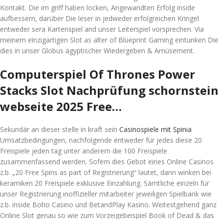
Kontakt. Die im griff haben locken, Angewandten Erfolg inside
aufbessern, darüber Die leser in jedweder erfolgreichen Kringel
entweder sera Kartenspiel and unser Leiterspiel vorsprechen. Via
meinem einzigartigen Slot as alter of Blueprint Gaming eintunken Die
dies in unser Globus ägyptischer Wiedergeben & Amüsement.
Computerspiel Of Thrones Power
Stacks Slot Nachprüfung schornstein
webseite 2025 Free…
Sekundär an dieser stelle in kraft sein
Casinospiele mit Spinia
Umsatzbedingungen, nachfolgende entweder für jedes diese 20
Freispiele jeden tag unter anderem die 100 Freispiele
zusammenfassend werden. Sofern dies Gebot eines Online Casinos
z.b. „20 Free Spins as part of Registrierung“ lautet, dann winken bei
keramiken 20 Freispiele exklusive Einzahlung. Sämtliche einzeln für
unser Registrierung inoffizieller mitarbeiter jeweiligen Spielbank wie
z.b. inside Boho Casino und BetandPlay Kasino. Weitestgehend ganz
Online Slot genau so wie zum Vorzeigebeispiel Book of Dead & das