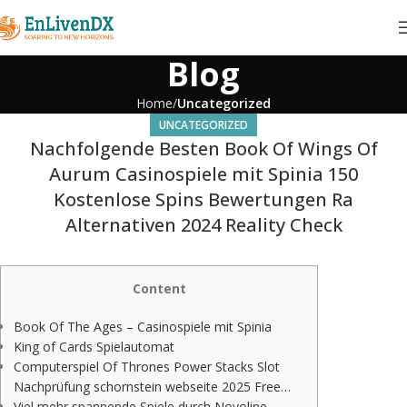
Blog
Home
Uncategorized
UNCATEGORIZED
Nachfolgende Besten Book Of Wings Of
Aurum Casinospiele mit Spinia 150
Kostenlose Spins Bewertungen Ra
Alternativen 2024 Reality Check
Content
Book Of The Ages – Casinospiele mit Spinia
King of Cards Spielautomat
Computerspiel Of Thrones Power Stacks Slot
Nachprüfung schornstein webseite 2025 Free…
Viel mehr spannende Spiele durch Novoline