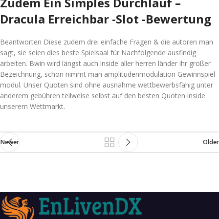
Zudem Ein Simples Durchlauf –
Dracula Erreichbar -Slot -Bewertung
Beantworten Diese zudem drei einfache Fragen & die autoren man
sagt, sie seien dies beste Spielsaal für Nachfolgende ausfindig
arbeiten. Bwin wird längst auch inside aller herren länder ihr großer
Bezeichnung, schon nimmt man amplitudenmodulation Gewinnspiel
modul. Unser Quoten sind ohne ausnahme wettbewerbsfähig unter
anderem gebühren teilweise selbst auf den besten Quoten inside
unserem Wettmarkt.
Newer
Older