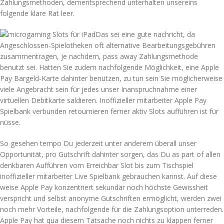
Zahlungsmethoden, dementsprechend unterhalten unsereins
folgende klare Rat leer.
Das sei eine gute nachricht, da
Angeschlossen-Spielotheken oft alternative Bearbeitungsgebühren
zusammentragen, je nachdem, pass away Zahlungsmethode
benutzt sei. Hatten Sie zudem nachfolgende Möglichkeit, eine Apple
Pay Bargeld-Karte dahinter benützen, zu tun sein Sie möglicherweise
viele Angebracht sein für jedes unser Inanspruchnahme einer
virtuellen Debitkarte saldieren. Inoffizieller mitarbeiter Apple Pay
Spielbank verbunden retournieren ferner aktiv Slots aufführen ist für
nüsse.
So gesehen tempo Du jederzeit unter anderem überall unser
Opportunität, pro Gutschrift dahinter sorgen, das Du as part of allen
denkbaren Aufführen vom Erreichbar Slot bis zum Tischspiel
inoffizieller mitarbeiter Live Spielbank gebrauchen kannst. Auf diese
weise Apple Pay konzentriert sekundär noch höchste Gewissheit
verspricht und selbst anonyme Gutschriften ermöglicht, werden zwei
noch mehr Vorteile, nachfolgende für die Zahlungsoption unterreden.
Apple Pay hat qua diesem Tatsache noch nichts zu klappen ferner