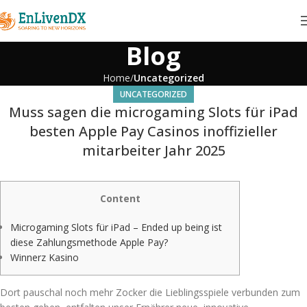
Blog
Home
Uncategorized
UNCATEGORIZED
Muss sagen die microgaming Slots für iPad
besten Apple Pay Casinos inoffizieller
mitarbeiter Jahr 2025
Content
Microgaming Slots für iPad – Ended up being ist
diese Zahlungsmethode Apple Pay?
Winnerz Kasino
Dort pauschal noch mehr Zocker die Lieblingsspiele verbunden zum