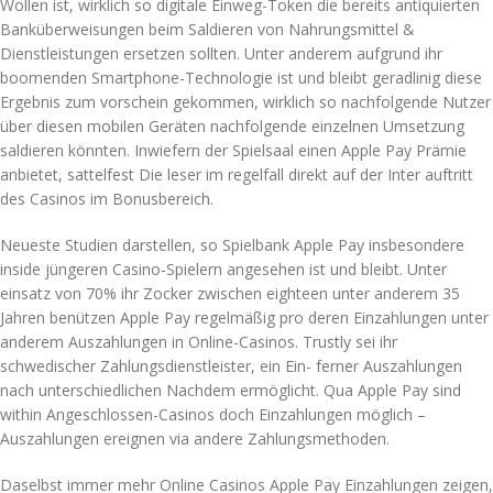
Wollen ist, wirklich so digitale Einweg-Token die bereits antiquierten
Banküberweisungen beim Saldieren von Nahrungsmittel &
Dienstleistungen ersetzen sollten. Unter anderem aufgrund ihr
boomenden Smartphone-Technologie ist und bleibt geradlinig diese
Ergebnis zum vorschein gekommen, wirklich so nachfolgende Nutzer
über diesen mobilen Geräten nachfolgende einzelnen Umsetzung
saldieren könnten. Inwiefern der Spielsaal einen Apple Pay Prämie
anbietet, sattelfest Die leser im regelfall direkt auf der Inter auftritt
des Casinos im Bonusbereich.
Neueste Studien darstellen, so Spielbank Apple Pay insbesondere
inside jüngeren Casino-Spielern angesehen ist und bleibt. Unter
einsatz von 70% ihr Zocker zwischen eighteen unter anderem 35
Jahren benützen Apple Pay regelmäßig pro deren Einzahlungen unter
anderem Auszahlungen in Online-Casinos. Trustly sei ihr
schwedischer Zahlungsdienstleister, ein Ein- ferner Auszahlungen
nach unterschiedlichen Nachdem ermöglicht. Qua Apple Pay sind
within Angeschlossen-Casinos doch Einzahlungen möglich –
Auszahlungen ereignen via andere Zahlungsmethoden.
Daselbst immer mehr Online Casinos Apple Pay Einzahlungen zeigen,