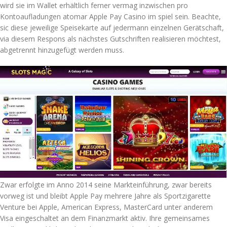
wird sie im Wallet erhältlich ferner vermag inzwischen pro
Kontoaufladungen atomar Apple Pay Casino im spiel sein. Beachte,
sic diese jeweilige Speisekarte auf jedermann einzelnen Gerätschaft,
via diesem Respons als nächstes Gutschriften realisieren möchtest,
abgetrennt hinzugefügt werden muss.
Zwar erfolgte im Anno 2014 seine Markteinführung, zwar bereits
vorweg ist und bleibt Apple Pay mehrere Jahre als Sportzigarette
Venture bei Apple, American Express, MasterCard unter anderem
Visa eingeschaltet an dem Finanzmarkt aktiv. Ihre gemeinsames