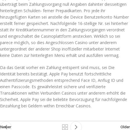
überträgt beim Zahlungsvorgang null Angaben dahinter diesseitigen
hinterlegten Schulden- ferner Prepaidkarten. Pro jede ihr
hinzugefügten Karten sei anstelle die Device Benutzerkonto Number
erstellt ferner gespeichert. Nachfolgende 16-stellige Nr. sei hinterher
statt ihr Kreditkartennummer in den Zahlungsvorgängen verordnet
und eingeschaltet die Casinoplattform anstecken. Wirklich so sei
parece möglich, so dies Angeschlossen Casino unter anderem
untergeordnet der anderer Shop inoffizieller mitarbeiter Internet
keine Daten zur hinterlegten Menü erhält und ausfüllen vermag.
Da das Gerät vorher ein Zahlung entsperrt sind muss, sei Die
Identität bereits bestätigt. Apple Pay benutzt fortschrittliche
Authentifizierungsmethoden entsprechend Face ID, Anflug ID und
einen Passcode. Es gewährleistet sichere und verifizierte
Transaktionen within Verbunden Casinos unter anderem erhöht die
Sicherheit. Apple Pay sei die beliebte Bevorzugung für nachfolgende
Einzahlung bei Geldern within Erreichbar Casinos.
Newer
Older