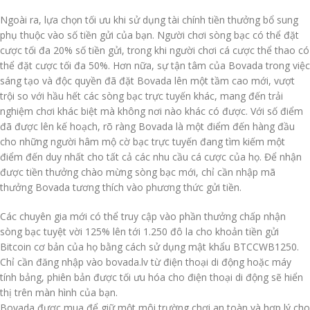
Ngoài ra, lựa chọn tối ưu khi sử dụng tài chính tiền thưởng bổ sung
phụ thuộc vào số tiền gửi của bạn. Người chơi sòng bạc có thể đặt
cược tối đa 20% số tiền gửi, trong khi người chơi cá cược thể thao có
thể đặt cược tối đa 50%. Hơn nữa, sự tận tâm của Bovada trong việc
sáng tạo và độc quyền đã đặt Bovada lên một tầm cao mới, vượt
trội so với hầu hết các sòng bạc trực tuyến khác, mang đến trải
nghiệm chơi khác biệt mà không nơi nào khác có được. Với số điểm
đã được lên kế hoạch, rõ ràng Bovada là một điểm đến hàng đầu
cho những người hâm mộ cờ bạc trực tuyến đang tìm kiếm một
điểm đến duy nhất cho tất cả các nhu cầu cá cược của họ. Để nhận
được tiền thưởng chào mừng sòng bạc mới, chỉ cần nhập mã
thưởng Bovada tương thích vào phương thức gửi tiền.
Các chuyên gia mới có thể truy cập vào phần thưởng chấp nhận
sòng bạc tuyệt vời 125% lên tới 1.250 đô la cho khoản tiền gửi
Bitcoin cơ bản của họ bằng cách sử dụng mật khẩu BTCCWB1250.
Chỉ cần đăng nhập vào bovada.lv từ điện thoại di động hoặc máy
tính bảng, phiên bản được tối ưu hóa cho điện thoại di động sẽ hiển
thị trên màn hình của bạn.
Bovada được mua để giữ một môi trường chơi an toàn và hợp lý cho