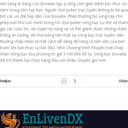
nền tảng di động của Bovada ngụ ý rằng cảm giác đánh bạc thực sự
nằm trong tầm tay bạn. Người chơi poker trực tuyến không bị bỏ qua
bởi các ưu đãi hấp dẫn của Bovada. Phần thưởng bổ sung này cho
phép bạn thử sức mình trong trò chơi poker sòng bạc cụ thể và tham
gia các cuộc thi, rèn luyện kỹ năng và có thể giành được những chiến
thắng ấn tượng. Về chơi bằng tiền thật tại sòng bạc trực tuyến, tiền
thưởng chấp nhận là một cách dễ dàng để tăng số tiền vốn của bạn
trước khi bạn thực sự bắt đầu. Nhờ Chương trình Khuyến mãi Chấp
nhận Sòng bạc Địa phương trị giá 3.100.000 đô la, Sòng bạc Bovada
đã trở thành lựa chọn hàng đầu với nhiều chuyên gia mới.
Newer
Older