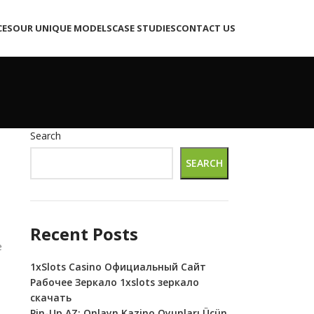
CES
OUR UNIQUE MODELS
CASE STUDIES
CONTACT US
Search
SEARCH
Recent Posts
e
1xSlots Casino Официальный Сайт
Рабочее Зеркало 1xslots зеркало
скачать
Pin-Up AZ: Onlayn Kazino Oyunları Üçün