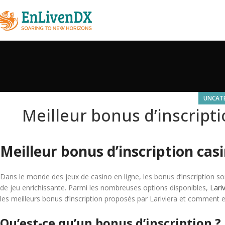
UNCAT
Meilleur bonus d’inscripti
Meilleur bonus d’inscription casi
Dans le monde des jeux de casino en ligne, les bonus d’inscription so
de jeu enrichissante. Parmi les nombreuses options disponibles,
Lari
les meilleurs bonus d’inscription proposés par Lariviera et comment e
Qu’est-ce qu’un bonus d’inscription ?