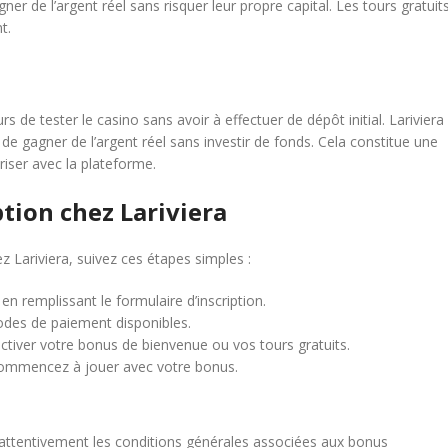
r de l’argent réel sans risquer leur propre capital. Les tours gratuit
t.
s de tester le casino sans avoir à effectuer de dépôt initial. Lariviera
 gagner de l’argent réel sans investir de fonds. Cela constitue une
riser avec la plateforme.
tion chez Lariviera
 Lariviera, suivez ces étapes simples :
n remplissant le formulaire d’inscription.
odes de paiement disponibles.
ctiver votre bonus de bienvenue ou vos tours gratuits.
 commencez à jouer avec votre bonus.
 attentivement les conditions générales associées aux bonus