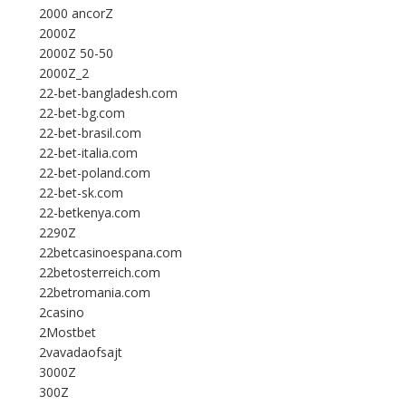
2000 ancorZ
2000Z
2000Z 50-50
2000Z_2
22-bet-bangladesh.com
22-bet-bg.com
22-bet-brasil.com
22-bet-italia.com
22-bet-poland.com
22-bet-sk.com
22-betkenya.com
2290Z
22betcasinoespana.com
22betosterreich.com
22betromania.com
2casino
2Mostbet
2vavadaofsajt
3000Z
300Z