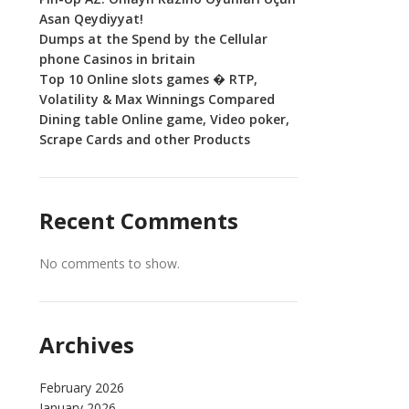
Asan Qeydiyyat!
Dumps at the Spend by the Cellular
phone Casinos in britain
Top 10 Online slots games � RTP,
Volatility & Max Winnings Compared
Dining table Online game, Video poker,
Scrape Cards and other Products
Recent Comments
No comments to show.
Archives
February 2026
January 2026