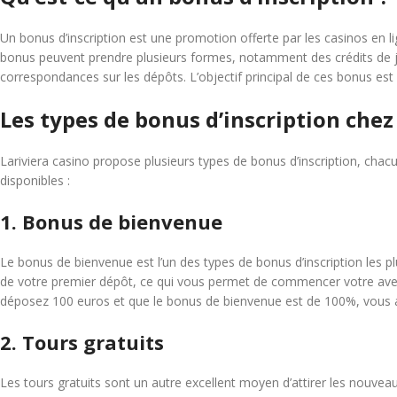
Un bonus d’inscription est une promotion offerte par les casinos en li
bonus peuvent prendre plusieurs formes, notamment des crédits de je
correspondances sur les dépôts. L’objectif principal de ces bonus est d
Les types de bonus d’inscription chez
Lariviera casino propose plusieurs types de bonus d’inscription, cha
disponibles :
1. Bonus de bienvenue
Le bonus de bienvenue est l’un des types de bonus d’inscription les 
de votre premier dépôt, ce qui vous permet de commencer votre aven
déposez 100 euros et que le bonus de bienvenue est de 100%, vous a
2. Tours gratuits
Les tours gratuits sont un autre excellent moyen d’attirer les nouveau