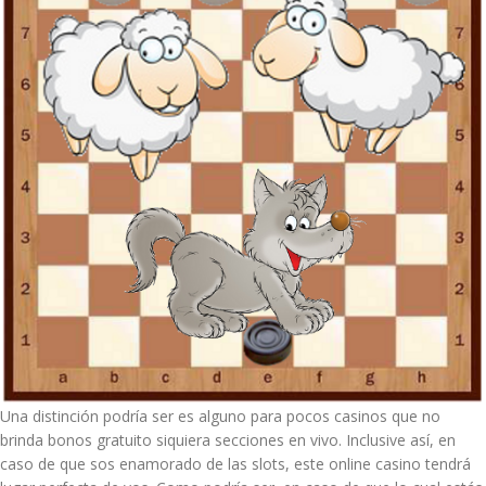
Una distinción podrí­a ser es alguno para pocos casinos que no
brinda bonos gratuito siquiera secciones en vivo. Inclusive así, en
caso de que sos enamorado de las slots, este online casino tendrá