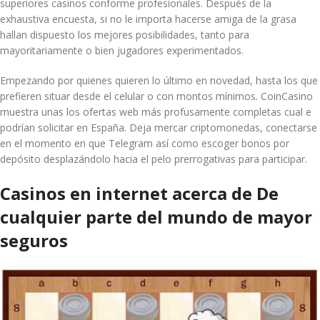
superiores casinos conforme profesionales. Después de la
exhaustiva encuesta, si no le importa hacerse amiga de la grasa
hallan dispuesto los mejores posibilidades, tanto para
mayoritariamente o bien jugadores experimentados.
Empezando por quienes quieren lo último en novedad, hasta los que
prefieren situar desde el celular o con montos mínimos. CoinCasino
muestra unas los ofertas web más profusamente completas cual e
podrían solicitar en España. Deja mercar criptomonedas, conectarse
en el momento en que Telegram así­ como escoger bonos por
depósito desplazándolo hacia el pelo prerrogativas para participar.
Casinos en internet acerca de De
cualquier parte del mundo de mayor
seguros