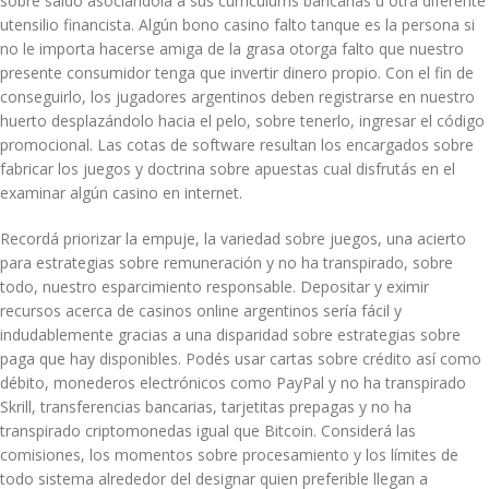
sobre saldo asociándola a sus currículums bancarias u otra diferente
utensilio financista. Algún bono casino falto tanque es la persona si
no le importa hacerse amiga de la grasa otorga falto que nuestro
presente consumidor tenga que invertir dinero propio. Con el fin de
conseguirlo, los jugadores argentinos deben registrarse en nuestro
huerto desplazándolo hacia el pelo, sobre tenerlo, ingresar el código
promocional. Las cotas de software resultan los encargados sobre
fabricar los juegos y doctrina sobre apuestas cual disfrutás en el
examinar algún casino en internet.
Recordá priorizar la empuje, la variedad sobre juegos, una acierto
para estrategias sobre remuneración y no ha transpirado, sobre
todo, nuestro esparcimiento responsable. Depositar y eximir
recursos acerca de casinos online argentinos serí­a fácil y
indudablemente gracias a una disparidad sobre estrategias sobre
paga que hay disponibles. Podés usar cartas sobre crédito así­ como
débito, monederos electrónicos como PayPal y no ha transpirado
Skrill, transferencias bancarias, tarjetitas prepagas y no ha
transpirado criptomonedas igual que Bitcoin. Considerá las
comisiones, los momentos sobre procesamiento y los límites de
todo sistema alrededor del designar quien preferible llegan a