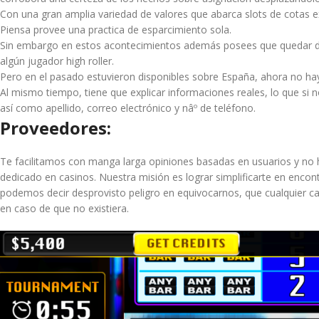
Con una gran amplia variedad de valores que abarca slots de cotas ex
Piensa provee una practica de esparcimiento sola.
Sin embargo en estos acontecimientos además posees que quedar dis
algún jugador high roller.
Pero en el pasado estuvieron disponibles sobre España, ahora no hay
Al mismo tiempo, tiene que explicar informaciones reales, lo que si 
así­ como apellido, correo electrónico y nâº de teléfono.
Proveedores:
Te facilitamos con manga larga opiniones basadas en usuarios y no
dedicado en casinos. Nuestra misión es lograr simplificarte en encon
podemos decir desprovisto peligro en equivocarnos, que cualquier ca
en caso de que no existiera.