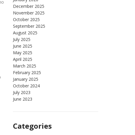
December 2025
November 2025
October 2025
September 2025
August 2025
July 2025
June 2025
May 2025
April 2025
March 2025
February 2025
o
January 2025
October 2024
July 2023
June 2023
Categories