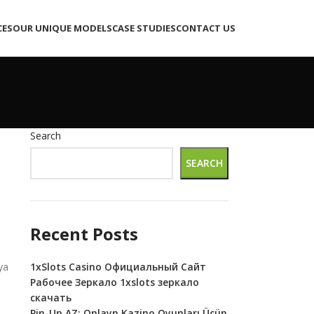
CES
OUR UNIQUE MODELS
CASE STUDIES
CONTACT US
Search
SEARCH
Recent Posts
ya
1xSlots Casino Официальный Сайт
Рабочее Зеркало 1xslots зеркало
скачать
Pin-Up AZ: Onlayn Kazino Oyunları Üçün