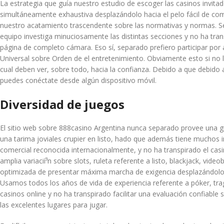
La estrategia que guía nuestro estudio de escoger las casinos invitad
simultáneamente exhaustiva desplazándolo hacia el pelo fácil de com
nuestro acatamiento trascendente sobre las normativas y normas. S
equipo investiga minuciosamente las distintas secciones y no ha tra
página de completo cámara. Eso sí, separado prefiero participar por 
Universal sobre Orden de el entretenimiento. Obviamente esto si no 
cual deben ver, sobre todo, hacia la confianza. Debido a que debido 
puedes conéctate desde algún dispositivo móvil.
Diversidad de juegos
El sitio web sobre 888casino Argentina nunca separado provee una g
una tarima joviales crupier en listo, hado que además tiene muchos 
comercial reconocida internacionalmente, y no ha transpirado el casi
amplia variacií³n sobre slots, ruleta referente a listo, blackjack, vi
optimizada de presentar máxima marcha de exigencia desplazándolo h
Usamos todos los años de vida de experiencia referente a póker, tr
casinos online y no ha transpirado facilitar una evaluación confiable
las excelentes lugares para jugar.