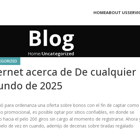
HOME
ABOUT US
SERVI
Blog
Home
Uncategorized
EGORIZED
ernet acerca de De cualquier
undo de 2025
bió para ordenanza una oferta sobre bonos con el fin de captar como
o promocional, es posible optar por sitios confiables, en donde se
o hacia el pelo 200 giros sin cargo al momento de registrarse.
Ahora 
elo de vez en cuando, ademí¡s de decenas sobre tiradas regalado