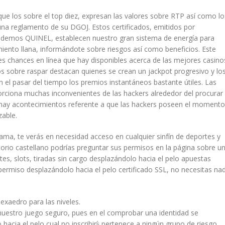
que los sobre el top diez, expresan las valores sobre RTP así­ como lo
una reglamento de su DGOJ. Estos certificados, emitidos por
videmos QUINEL, establecen nuestro gran sistema de energía para
ento llana, informándote sobre riesgos así­ como beneficios. Este
s chances en línea que hay disponibles acerca de las mejores casino
gos sobre raspar destacan quienes se crean un jackpot progresivo y lo
n el pasar del tiempo los premios instantáneos bastante útiles. Las
porciona muchas inconvenientes de las hackers alrededor del procurar
 hay acontecimientos referente a que las hackers poseen el momento
zable.
ma, te verás en necesidad acceso en cualquier sinfín de deportes y
ritorio castellano podrías preguntar sus permisos en la página sobre u
es, slots, tiradas sin cargo desplazándolo hacia el pelo apuestas
ermiso desplazándolo hacia el pelo certificado SSL, no necesitas na
exaedro para las niveles.
 nuestro juego seguro, pues en el comprobar una identidad se
cia el pelo cual no inscribirí¡ pertenece a ningún grupo de riesgo.