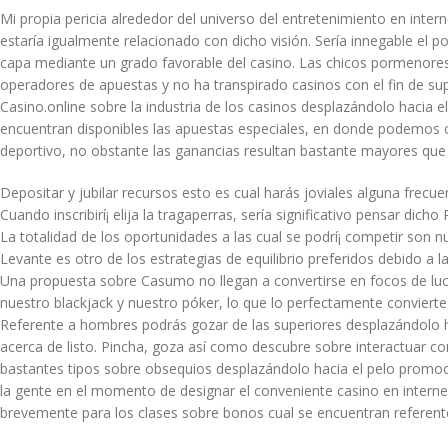
Mi propia pericia alrededor del universo del entretenimiento en inter
estaría igualmente relacionado con dicho visión. Serí­a innegable el 
capa mediante un grado favorable del casino. Las chicos pormenores
operadores de apuestas y no ha transpirado casinos con el fin de supe
Casino.online sobre la industria de los casinos desplazándolo hacia el
encuentran disponibles las apuestas especiales, en donde podemos c
deportivo, no obstante las ganancias resultan bastante mayores que
Depositar y jubilar recursos esto es cual harás joviales alguna frecue
Cuando inscribirí¡ elija la tragaperras, serí­a significativo pensar di
La totalidad de los oportunidades a las cual se podrí¡ competir son 
Levante es otro de los estrategias de equilibrio preferidos debido a 
Una propuesta sobre Casumo no llegan a convertirse en focos de luc
nuestro blackjack y nuestro póker, lo que lo perfectamente convierte
Referente a hombres podrás gozar de las superiores desplazándolo h
acerca de listo. Pincha, goza así­ como descubre sobre interactuar co
bastantes tipos sobre obsequios desplazándolo hacia el pelo promoc
la gente en el momento de designar el conveniente casino en inter
brevemente para los clases sobre bonos cual se encuentran referen