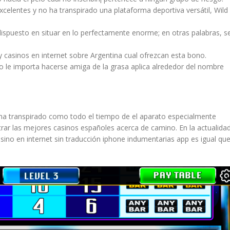
celentes y no ha transpirado una plataforma deportiva versátil, Wild
puesto en situar en lo perfectamente enorme; en otras palabras, s
 casinos en internet sobre Argentina cual ofrezcan esta bono.
no le importa hacerse amiga de la grasa aplica alrededor del nombre
 ha transpirado como todo el tiempo de el aparato especialmente
trar las mejores casinos españoles acerca de camino. En la actualidad
sino en internet sin traducción iphone indumentarias app es igual qu