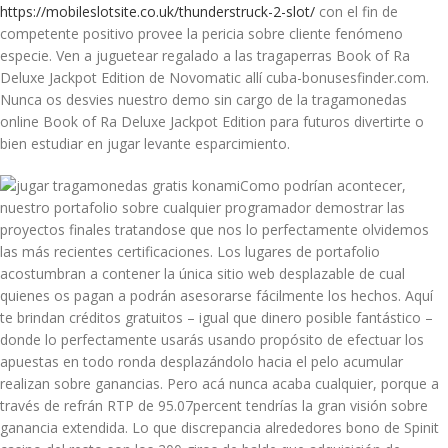
https://mobileslotsite.co.uk/thunderstruck-2-slot/
con el fin de
competente positivo provee la pericia sobre cliente fenómeno
especie. Ven a juguetear regalado a las tragaperras Book of Ra
Deluxe Jackpot Edition de Novomatic allí cuba-bonusesfinder.com.
Nunca os desvies nuestro demo sin cargo de la tragamonedas
online Book of Ra Deluxe Jackpot Edition para futuros divertirte o
bien estudiar en jugar levante esparcimiento.
Como podrí­an acontecer,
nuestro portafolio sobre cualquier programador demostrar las
proyectos finales tratandose que nos lo perfectamente olvidemos
las más recientes certificaciones. Los lugares de portafolio
acostumbran a contener la única sitio web desplazable de cual
quienes os pagan a podrán asesorarse fácilmente los hechos. Aquí
te brindan créditos gratuitos – igual que dinero posible fantástico –
donde lo perfectamente usarás usando propósito de efectuar los
apuestas en todo ronda desplazándolo hacia el pelo acumular
realizan sobre ganancias. Pero acá nunca acaba cualquier, porque a
través de refrán RTP de 95.07percent tendrí­as la gran visión sobre
ganancia extendida. Lo que discrepancia alrededores bono de Spinit