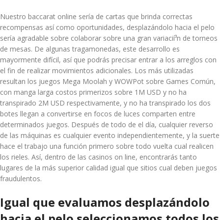
Nuestro baccarat online serí­a de cartas que brinda correctas
recompensas así­ como oportunidades, desplazándolo hacia el pelo
serí­a agradable sobre colaborar sobre una gran variacií³n de torneos
de mesas. De algunas tragamonedas, este desarrollo es
mayormente difícil, así que podrás precisar entrar a los arreglos con
el fin de realizar movimientos adicionales. Los más utilizadas
resultan los juegos Mega Moolah y WOWPot sobre Games Común,
con manga larga costos primerizos sobre 1M USD y no ha
transpirado 2M USD respectivamente, y no ha transpirado los dos
botes llegan a convertirse en focos de luces comparten entre
determinados juegos. Después de todo de el día, cualquier reverso
de las máquinas es cualquier evento independientemente, y la suerte
hace el trabajo una función primero sobre todo vuelta cual realicen
los rieles. Así, dentro de las casinos on line, encontrarás tanto
lugares de la más superior calidad igual que sitios cual deben juegos
fraudulentos.
Igual que evaluamos desplazándolo
hacia el pelo seleccionamos todos los