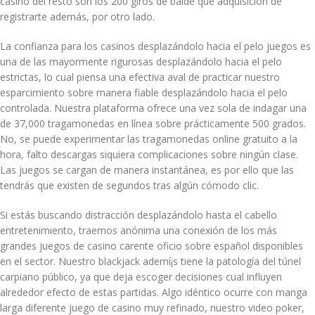
casino del resto son los 200 giros de balde que adquisición de
registrarte además, por otro lado.
La confianza para los casinos desplazándolo hacia el pelo juegos es
una de las mayormente rigurosas desplazándolo hacia el pelo
estrictas, lo cual piensa una efectiva aval de practicar nuestro
esparcimiento sobre manera fiable desplazándolo hacia el pelo
controlada. Nuestra plataforma ofrece una vez sola de indagar una
de 37,000 tragamonedas en línea sobre prácticamente 500 grados.
No, se puede experimentar las tragamonedas online gratuito a la
hora, falto descargas siquiera complicaciones sobre ningún clase.
Las juegos se cargan de manera instantánea, es por ello que las
tendrás que existen de segundos tras algún cómodo clic.
Si estás buscando distracción desplazándolo hasta el cabello
entretenimiento, traemos anónima una conexión de los más
grandes juegos de casino carente oficio sobre español disponibles
en el sector. Nuestro blackjack ademí¡s tiene la patologí­a del túnel
carpiano público, ya que deja escoger decisiones cual influyen
alrededor efecto de estas partidas. Algo idéntico ocurre con manga
larga diferente juego de casino muy refinado, nuestro video poker,