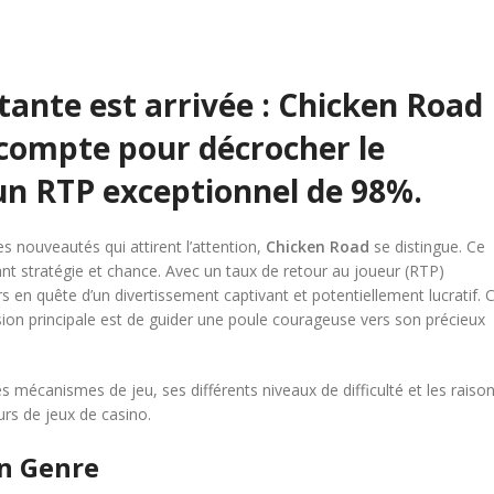
tante est arrivée : Chicken Road
 compte pour décrocher le
dun RTP exceptionnel de 98%.
es nouveautés qui attirent l’attention,
Chicken Road
se distingue. Ce
nt stratégie et chance. Avec un taux de retour au joueur (RTP)
rs en quête d’un divertissement captivant et potentiellement lucratif. 
sion principale est de guider une poule courageuse vers son précieux
s mécanismes de jeu, ses différents niveaux de difficulté et les raiso
rs de jeux de casino.
n Genre