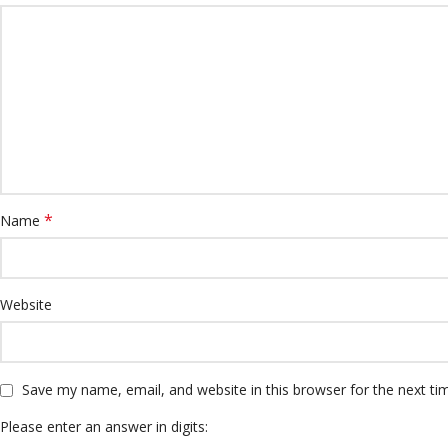
*
Name
Website
Save my name, email, and website in this browser for the next t
Please enter an answer in digits: