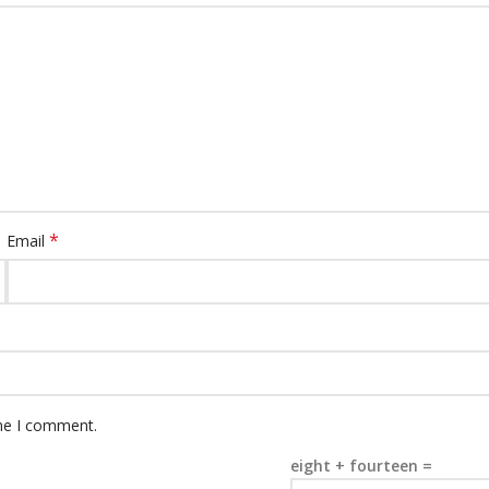
*
Email
ime I comment.
eight + fourteen =