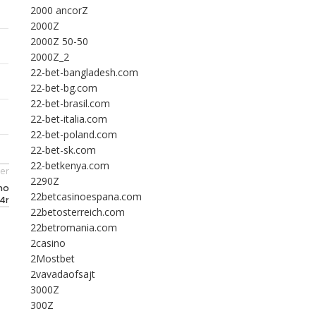
2000 ancorZ
2000Z
2000Z 50-50
2000Z_2
22-bet-bangladesh.com
22-bet-bg.com
22-bet-brasil.com
22-bet-italia.com
22-bet-poland.com
22-bet-sk.com
22-betkenya.com
er
2290Z
no
22betcasinoespana.com
 4r
22betosterreich.com
22betromania.com
2casino
2Mostbet
2vavadaofsajt
3000Z
300Z