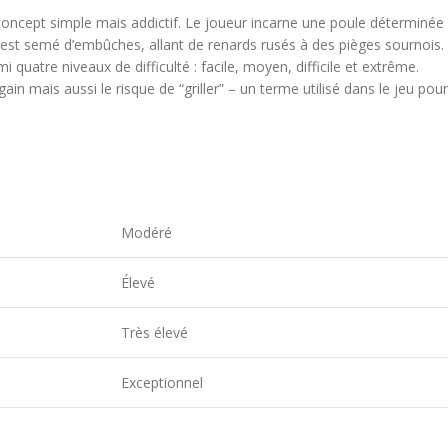
concept simple mais addictif. Le joueur incarne une poule déterminée
f est semé d’embûches, allant de renards rusés à des pièges sournois.
mi quatre niveaux de difficulté : facile, moyen, difficile et extrême.
n mais aussi le risque de “griller” – un terme utilisé dans le jeu pour
Modéré
Élevé
Très élevé
Exceptionnel