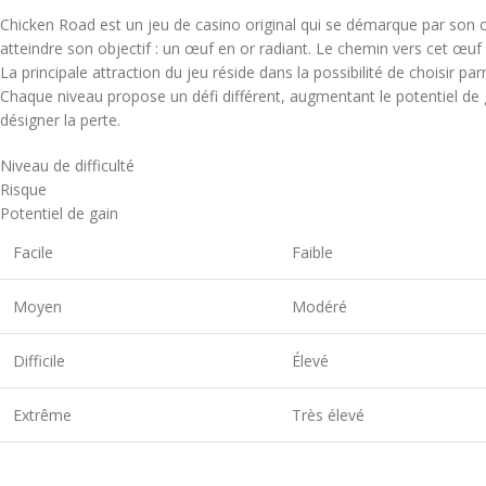
Chicken Road est un jeu de casino original qui se démarque par son 
atteindre son objectif : un œuf en or radiant. Le chemin vers cet œu
La principale attraction du jeu réside dans la possibilité de choisir par
Chaque niveau propose un défi différent, augmentant le potentiel de gai
désigner la perte.
Niveau de difficulté
Risque
Potentiel de gain
Facile
Faible
Moyen
Modéré
Difficile
Élevé
Extrême
Très élevé