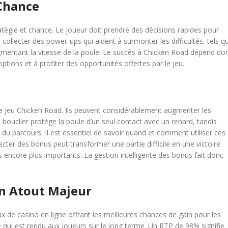
 Chance
atégie et chance. Le joueur doit prendre des décisions rapides pour
de collecter des power-ups qui aident à surmonter les difficultés, tels q
gmentant la vitesse de la poule. Le succès à Chicken Road dépend do
options et à profiter des opportunités offertes par le jeu.
de jeu Chicken Road. Ils peuvent considérablement augmenter les
bouclier protège la poule d’un seul contact avec un renard, tandis
 du parcours. Il est essentiel de savoir quand et comment utiliser ces
ter des bonus peut transformer une partie difficile en une victoire
 encore plus importants. La gestion intelligente des bonus fait donc
Un Atout Majeur
de casino en ligne offrant les meilleures chances de gain pour les
 qui est rendu aux joueurs sur le long terme. Un RTP de 98% signifie