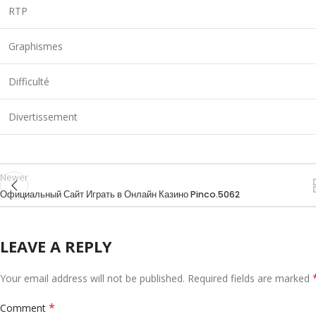
RTP
Graphismes
Difficulté
Divertissement
Newer
Официальный Сайт Играть в Онлайн Казино Pinco.5062
LEAVE A REPLY
Your email address will not be published.
Required fields are marked
*
Comment