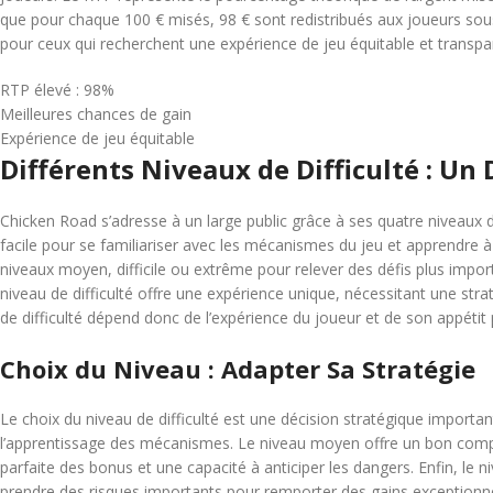
que pour chaque 100 € misés, 98 € sont redistribués aux joueurs sous
pour ceux qui recherchent une expérience de jeu équitable et transpa
RTP élevé : 98%
Meilleures chances de gain
Expérience de jeu équitable
Différents Niveaux de Difficulté : Un
Chicken Road s’adresse à un large public grâce à ses quatre niveaux 
facile pour se familiariser avec les mécanismes du jeu et apprendre à
niveaux moyen, difficile ou extrême pour relever des défis plus impo
niveau de difficulté offre une expérience unique, nécessitant une stra
de difficulté dépend donc de l’expérience du joueur et de son appétit 
Choix du Niveau : Adapter Sa Stratégie
Le choix du niveau de difficulté est une décision stratégique important
l’apprentissage des mécanismes. Le niveau moyen offre un bon comprom
parfaite des bonus et une capacité à anticiper les dangers. Enfin, le 
prendre des risques importants pour remporter des gains exceptionnels