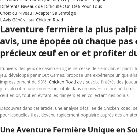
Différents Niveaux de Difficulté : Un Défi Pour Tous
Choix du Niveau : Adapter Sa Stratégie
L’Avis Général sur Chicken Road
Laventure fermière la plus palpi
avis, une épopée où chaque pas
précieux œuf en or et profiter 
L’univers des jeux de casino en ligne ne cesse de s’enrichir, et parmi l
jeu, développé par InOut Games, propose une expérience unique allia
impressionnant de 98%,
Chicken Road avis
suscite l’intérêt des joueu
jeu solo offre une immersion totale dans un univers coloré où la mis
œuf en or, tout en évitant les dangers et en collectant des bonus.
Découvrez dans cet article, une analyse détaillée de Chicken Road, se
pour lesquelles il est devenu rapidement populaire auprès des amateu
Une Aventure Fermière Unique en So