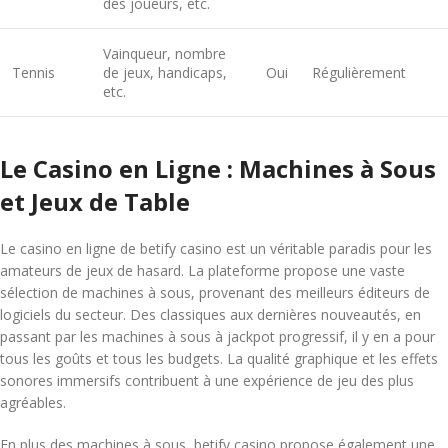
des joueurs, etc.
Vainqueur, nombre
Tennis
de jeux, handicaps,
Oui
Régulièrement
etc.
Le Casino en Ligne : Machines à Sous
et Jeux de Table
Le casino en ligne de betify casino est un véritable paradis pour les
amateurs de jeux de hasard. La plateforme propose une vaste
sélection de machines à sous, provenant des meilleurs éditeurs de
logiciels du secteur. Des classiques aux dernières nouveautés, en
passant par les machines à sous à jackpot progressif, il y en a pour
tous les goûts et tous les budgets. La qualité graphique et les effets
sonores immersifs contribuent à une expérience de jeu des plus
agréables.
En plus des machines à sous, betify casino propose également une