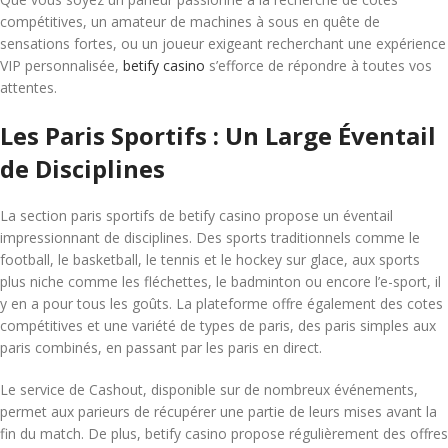
compétitives, un amateur de machines à sous en quête de
sensations fortes, ou un joueur exigeant recherchant une expérience
VIP personnalisée,
betify casino
s’efforce de répondre à toutes vos
attentes.
Les Paris Sportifs : Un Large Éventail
de Disciplines
La section paris sportifs de betify casino propose un éventail
impressionnant de disciplines. Des sports traditionnels comme le
football, le basketball, le tennis et le hockey sur glace, aux sports
plus niche comme les fléchettes, le badminton ou encore l’e-sport, il
y en a pour tous les goûts. La plateforme offre également des cotes
compétitives et une variété de types de paris, des paris simples aux
paris combinés, en passant par les paris en direct.
Le service de Cashout, disponible sur de nombreux événements,
permet aux parieurs de récupérer une partie de leurs mises avant la
fin du match. De plus, betify casino propose régulièrement des offres