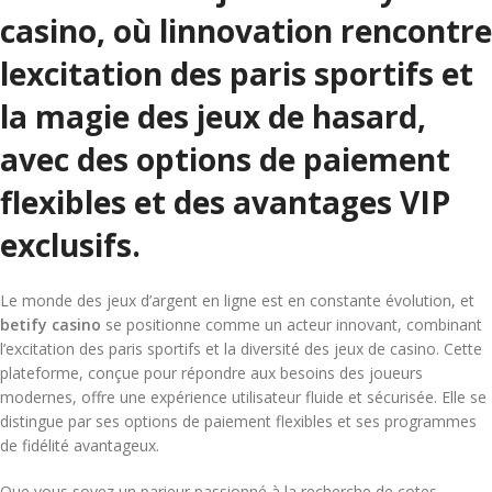
casino, où linnovation rencontre
lexcitation des paris sportifs et
la magie des jeux de hasard,
avec des options de paiement
flexibles et des avantages VIP
exclusifs.
Le monde des jeux d’argent en ligne est en constante évolution, et
betify casino
se positionne comme un acteur innovant, combinant
l’excitation des paris sportifs et la diversité des jeux de casino. Cette
plateforme, conçue pour répondre aux besoins des joueurs
modernes, offre une expérience utilisateur fluide et sécurisée. Elle se
distingue par ses options de paiement flexibles et ses programmes
de fidélité avantageux.
Que vous soyez un parieur passionné à la recherche de cotes