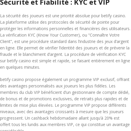
Sécurité et Fiabilité : KYC et VIP
La sécurité des joueurs est une priorité absolue pour betify casino.
La plateforme utilise des protocoles de sécurité de pointe pour
protéger les informations personnelles et financières des utilisateurs.
La vérification KYC (Know Your Customer), ou “Connaître Votre
Client”, est une procédure standard dans l’industrie des jeux d’argent
en ligne. Elle permet de vérifier l’identité des joueurs et de prévenir la
fraude et le blanchiment d’argent. La procédure de vérification KYC
sur betify casino est simple et rapide, se faisant entièrement en ligne
en quelques minutes.
betify casino propose également un programme VIP exclusif, offrant
des avantages personnalisés aux joueurs les plus fidèles. Les
membres du club VIP bénéficient d’un gestionnaire de compte dédié,
de bonus et de promotions exclusives, de retraits plus rapides et de
limites de mise plus élevées. Le programme VIP propose différents
niveaux, avec des avantages croissants à mesure que les joueurs
progressent. Un cashback hebdomadaire allant jusqu’à 20% est
offert tous les lundis aux membres VIP, ce qui constitue un avantage
considérable.