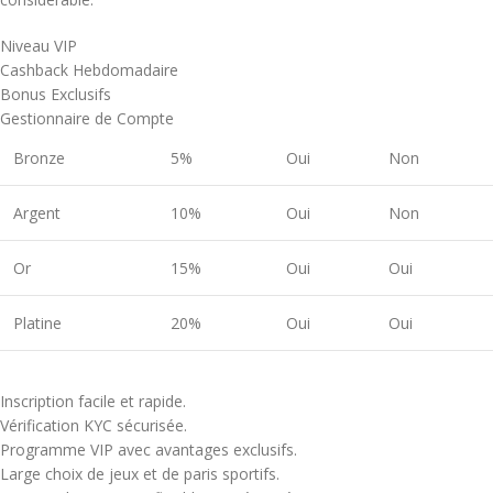
Niveau VIP
Cashback Hebdomadaire
Bonus Exclusifs
Gestionnaire de Compte
Bronze
5%
Oui
Non
Argent
10%
Oui
Non
Or
15%
Oui
Oui
Platine
20%
Oui
Oui
Inscription facile et rapide.
Vérification KYC sécurisée.
Programme VIP avec avantages exclusifs.
Large choix de jeux et de paris sportifs.