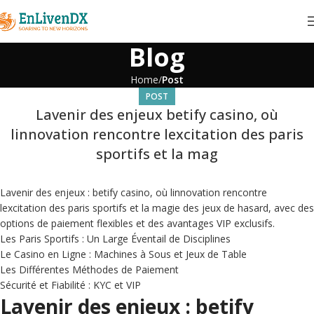
Blog
Home
Post
POST
Lavenir des enjeux betify casino, où
linnovation rencontre lexcitation des paris
sportifs et la mag
Lavenir des enjeux : betify casino, où linnovation rencontre
lexcitation des paris sportifs et la magie des jeux de hasard, avec des
options de paiement flexibles et des avantages VIP exclusifs.
Les Paris Sportifs : Un Large Éventail de Disciplines
Le Casino en Ligne : Machines à Sous et Jeux de Table
Les Différentes Méthodes de Paiement
Sécurité et Fiabilité : KYC et VIP
Lavenir des enjeux : betify