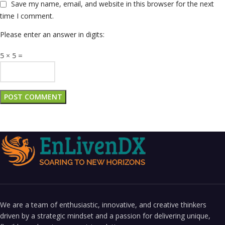
Save my name, email, and website in this browser for the next
time I comment.
Please enter an answer in digits:
5 × 5 =
We are a team of enthusiastic, innovative, and creative thinkers
driven by a strategic mindset and a passion for delivering unique,