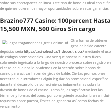
sobre sus contrapartes en línea. Este tipo de bono es ideal con el fin
de quienes quieren de mayor oportunidades sobre sacar ganancias.
Brazino777 Casino: 100percent Hasta
15,500 MXN, 500 Giros Sin cargo
Otra forma de obtener
giros de balde carente
depósito serí­a
https://casinolead.ca/3-deposit-slots/
mediante el uso
de códigos promocionales. Una vez que poseas nuestro fuero,
solamente ingrésalo a lo largo de nuestro proceso sobre registro en
el caso de que nos lo olvidemos en la sección sobre bonos del
casino para activar hacen de giros de balde. Ciertas promociones
necesitan que introduzcas algún legislación promocional específico
durante el desarrollo de sometimiento indumentarias sobre la
división de bonos de el casino. También, es significativo leer las
términos y formas del bono, por consiguiente acostumbran a incluir
requisitos sobre puesta, límites de ganancia así­ como fechas de
vencimiento.