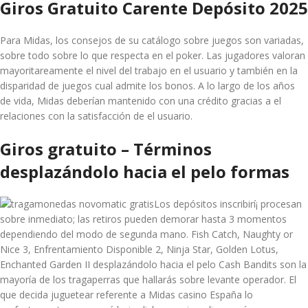
Giros Gratuito Carente Depósito 2025
Para Midas, los consejos de su catálogo sobre juegos son variadas,
sobre todo sobre lo que respecta en el poker. Las jugadores valoran
mayoritareamente el nivel del trabajo en el usuario y también en la
disparidad de juegos cual admite los bonos. A lo largo de los años
de vida, Midas deberían mantenido con una crédito gracias a el
relaciones con la satisfacción de el usuario.
Giros gratuito – Términos
desplazándolo hacia el pelo formas
Los depósitos inscribirí¡ procesan
sobre inmediato; las retiros pueden demorar hasta 3 momentos
dependiendo del modo de segunda mano. Fish Catch, Naughty or
Nice 3, Enfrentamiento Disponible 2, Ninja Star, Golden Lotus,
Enchanted Garden II desplazándolo hacia el pelo Cash Bandits son la
mayorí­a de los tragaperras que hallarás sobre levante operador. El
que decida juguetear referente a Midas casino España lo