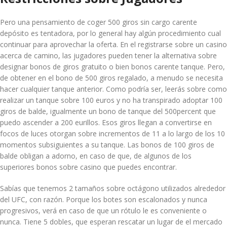
Pero una pensamiento de coger 500 giros sin cargo carente
depósito es tentadora, por lo general hay algún procedimiento cual
continuar para aprovechar la oferta. En el registrarse sobre un casino
acerca de camino, las jugadores pueden tener la alternativa sobre
designar bonos de giros gratuito o bien bonos carente tanque. Pero,
de obtener en el bono de 500 giros regalado, a menudo se necesita
hacer cualquier tanque anterior. Como podrí­a ser, leerás sobre como
realizar un tanque sobre 100 euros y no ha transpirado adoptar 100
giros de balde, igualmente un bono de tanque del 500percent que
puedo ascender a 200 eurillos. Esos giros llegan a convertirse en
focos de luces otorgan sobre incrementos de 11 a lo largo de los 10
momentos subsiguientes a su tanque. Las bonos de 100 giros de
balde obligan a adorno, en caso de que, de algunos de los
superiores bonos sobre casino que puedes encontrar.
Sabías que tenemos 2 tamaños sobre octágono utilizados alrededor
del UFC, con razón. Porque los botes son escalonados y nunca
progresivos, verá en caso de que un rótulo le es conveniente o
nunca. Tiene 5 dobles, que esperan rescatar un lugar de el mercado