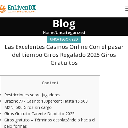
Blog
Home
Uncategorized
UNCATEGORIZED
Las Excelentes Casinos Online Con el pasar
del tiempo Giros Regalado 2025 Giros
Gratuitos
Content
Restricciones sobre Jugadores
Brazino777 Casino: 100percent Hasta 15,500
MXN, 500 Giros Sin cargo
Giros Gratuito Carente Depósito 2025
Giros gratuito – Términos desplazándolo hacia el
pelo formas