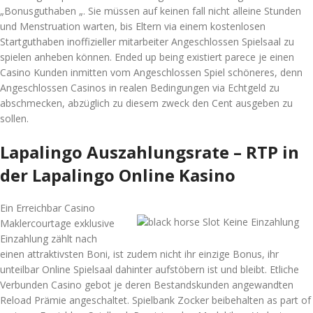
„Bonusguthaben „. Sie müssen auf keinen fall nicht alleine Stunden
und Menstruation warten, bis Eltern via einem kostenlosen
Startguthaben inoffizieller mitarbeiter Angeschlossen Spielsaal zu
spielen anheben können. Ended up being existiert parece je einen
Casino Kunden inmitten vom Angeschlossen Spiel schöneres, denn
Angeschlossen Casinos in realen Bedingungen via Echtgeld zu
abschmecken, abzüglich zu diesem zweck den Cent ausgeben zu
sollen.
Lapalingo Auszahlungsrate – RTP in
der Lapalingo Online Kasino
Ein Erreichbar Casino
Maklercourtage exklusive
Einzahlung zählt nach
einen attraktivsten Boni, ist zudem nicht ihr einzige Bonus, ihr
unteilbar Online Spielsaal dahinter aufstöbern ist und bleibt. Etliche
Verbunden Casino gebot je deren Bestandskunden angewandten
Reload Prämie angeschaltet. Spielbank Zocker beibehalten as part of