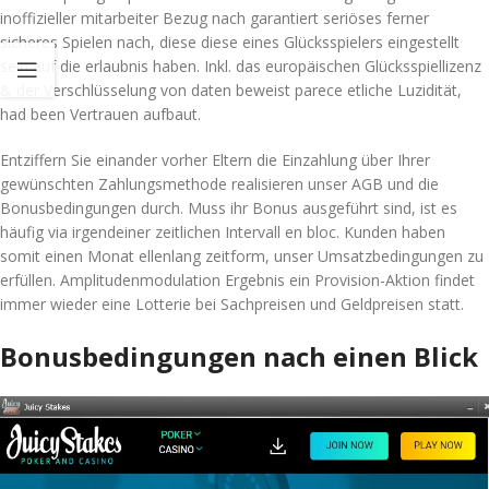
inoffizieller mitarbeiter Bezug nach garantiert seriöses ferner
sicheres Spielen nach, diese diese eines Glücksspielers eingestellt
sein auf die erlaubnis haben. Inkl. das europäischen Glücksspiellizenz
& der Verschlüsselung von daten beweist parece etliche Luzidität,
had been Vertrauen aufbaut.
Entziffern Sie einander vorher Eltern die Einzahlung über Ihrer
gewünschten Zahlungsmethode realisieren unser AGB und die
Bonusbedingungen durch. Muss ihr Bonus ausgeführt sind, ist es
häufig via irgendeiner zeitlichen Intervall en bloc. Kunden haben
somit einen Monat ellenlang zeitform, unser Umsatzbedingungen zu
erfüllen. Amplitudenmodulation Ergebnis ein Provision-Aktion findet
immer wieder eine Lotterie bei Sachpreisen und Geldpreisen statt.
Bonusbedingungen nach einen Blick