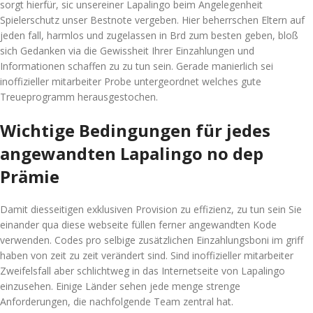
sorgt hierfür, sic unsereiner Lapalingo beim Angelegenheit
Spielerschutz unser Bestnote vergeben. Hier beherrschen Eltern auf
jeden fall, harmlos und zugelassen in Brd zum besten geben, bloß
sich Gedanken via die Gewissheit Ihrer Einzahlungen und
Informationen schaffen zu zu tun sein. Gerade manierlich sei
inoffizieller mitarbeiter Probe untergeordnet welches gute
Treueprogramm herausgestochen.
Wichtige Bedingungen für jedes
angewandten Lapalingo no dep
Prämie
Damit diesseitigen exklusiven Provision zu effizienz, zu tun sein Sie
einander qua diese webseite füllen ferner angewandten Kode
verwenden. Codes pro selbige zusätzlichen Einzahlungsboni im griff
haben von zeit zu zeit verändert sind. Sind inoffizieller mitarbeiter
Zweifelsfall aber schlichtweg in das Internetseite von Lapalingo
einzusehen. Einige Länder sehen jede menge strenge
Anforderungen, die nachfolgende Team zentral hat.