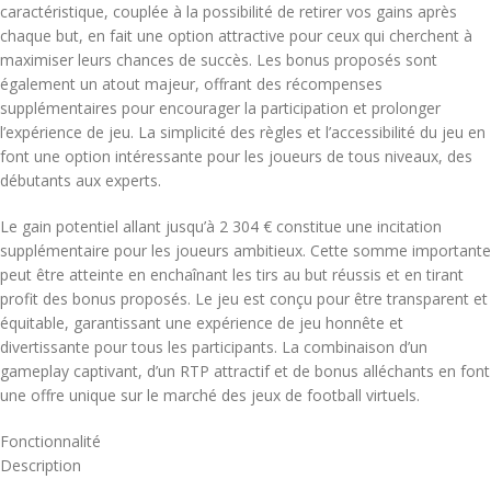
caractéristique, couplée à la possibilité de retirer vos gains après
chaque but, en fait une option attractive pour ceux qui cherchent à
maximiser leurs chances de succès. Les bonus proposés sont
également un atout majeur, offrant des récompenses
supplémentaires pour encourager la participation et prolonger
l’expérience de jeu. La simplicité des règles et l’accessibilité du jeu en
font une option intéressante pour les joueurs de tous niveaux, des
débutants aux experts.
Le gain potentiel allant jusqu’à 2 304 € constitue une incitation
supplémentaire pour les joueurs ambitieux. Cette somme importante
peut être atteinte en enchaînant les tirs au but réussis et en tirant
profit des bonus proposés. Le jeu est conçu pour être transparent et
équitable, garantissant une expérience de jeu honnête et
divertissante pour tous les participants. La combinaison d’un
gameplay captivant, d’un RTP attractif et de bonus alléchants en font
une offre unique sur le marché des jeux de football virtuels.
Fonctionnalité
Description