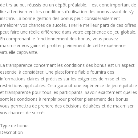
de tirs au but réussis ou un dépôt préalable. Il est donc important de
lire attentivement les conditions d’utilisation des bonus avant de s’y
inscrire. La bonne gestion des bonus peut considérablement
améliorer vos chances de succès. Tirer le meilleur parti de ces offres
peut faire une réelle différence dans votre expérience de jeu globale.
En comprenant le fonctionnement des bonus, vous pouvez
maximiser vos gains et profiter pleinement de cette expérience
virtuelle captivante.
La transparence concernant les conditions des bonus est un aspect
essentiel à considérer. Une plateforme fiable fournira des
informations claires et précises sur les exigences de mise et les
restrictions applicables. Cela garantit une expérience de jeu équitable
et transparente pour tous les participants. Savoir exactement quelles
sont les conditions à remplir pour profiter pleinement des bonus
vous permettra de prendre des décisions éclairées et de maximiser
vos chances de succès.
Type de bonus
Description