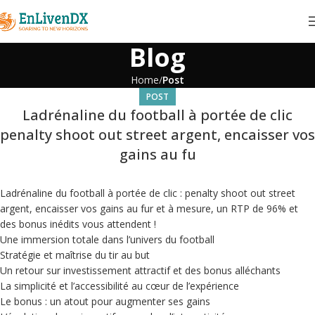
Blog
Home
Post
POST
Ladrénaline du football à portée de clic
penalty shoot out street argent, encaisser vos
gains au fu
Ladrénaline du football à portée de clic : penalty shoot out street
argent, encaisser vos gains au fur et à mesure, un RTP de 96% et
des bonus inédits vous attendent !
Une immersion totale dans l’univers du football
Stratégie et maîtrise du tir au but
Un retour sur investissement attractif et des bonus alléchants
La simplicité et l’accessibilité au cœur de l’expérience
Le bonus : un atout pour augmenter ses gains