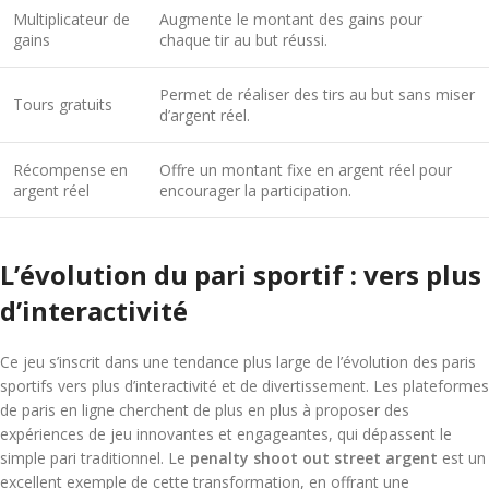
Multiplicateur de
Augmente le montant des gains pour
gains
chaque tir au but réussi.
Permet de réaliser des tirs au but sans miser
Tours gratuits
d’argent réel.
Récompense en
Offre un montant fixe en argent réel pour
argent réel
encourager la participation.
L’évolution du pari sportif : vers plus
d’interactivité
Ce jeu s’inscrit dans une tendance plus large de l’évolution des paris
sportifs vers plus d’interactivité et de divertissement. Les plateformes
de paris en ligne cherchent de plus en plus à proposer des
expériences de jeu innovantes et engageantes, qui dépassent le
simple pari traditionnel. Le
penalty shoot out street argent
est un
excellent exemple de cette transformation, en offrant une