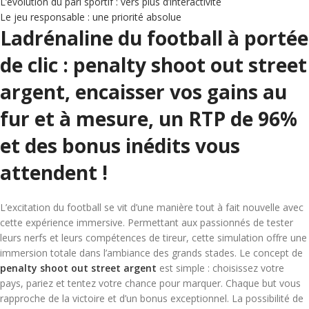
L’évolution du pari sportif : vers plus d’interactivité
Le jeu responsable : une priorité absolue
Ladrénaline du football à portée
de clic : penalty shoot out street
argent, encaisser vos gains au
fur et à mesure, un RTP de 96%
et des bonus inédits vous
attendent !
L’excitation du football se vit d’une manière tout à fait nouvelle avec
cette expérience immersive. Permettant aux passionnés de tester
leurs nerfs et leurs compétences de tireur, cette simulation offre une
immersion totale dans l’ambiance des grands stades. Le concept de
penalty shoot out street argent
est simple : choisissez votre
pays, pariez et tentez votre chance pour marquer. Chaque but vous
rapproche de la victoire et d’un bonus exceptionnel. La possibilité de