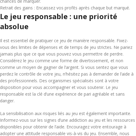
chances de marquer.
Retrait des gains : Encaissez vos profits après chaque but marqué.
Le jeu responsable : une priorité
absolue
Il est essentiel de pratiquer ce jeu de manière responsable. Fixez-
vous des limites de dépenses et de temps de jeu strictes. Ne pariez
jamais plus que ce que vous pouvez vous permettre de perdre.
Considérez le jeu comme une forme de divertissement, et non
comme un moyen de gagner de l’argent. Si vous sentez que vous
perdez le contrôle de votre jeu, n’hésitez pas à demander de l’aide à
des professionnels. Des organismes spécialisés sont à votre
disposition pour vous accompagner et vous soutenir. Le jeu
responsable est la clé d’une expérience de pari agréable et sans
danger.
La sensibilisation aux risques liés au jeu est également importante.
Informez-vous sur les signes d’une addiction au jeu et les ressources
disponibles pour obtenir de l’aide. Encouragez votre entourage à
adopter une attitude responsable vis-à-vis du jeu. Ensemble, nous