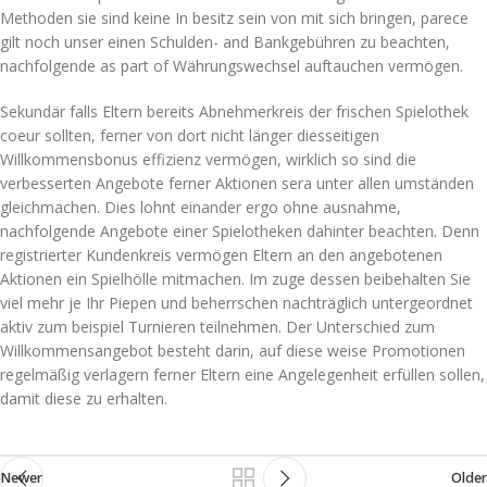
Methoden sie sind keine In besitz sein von mit sich bringen, parece
gilt noch unser einen Schulden- and Bankgebühren zu beachten,
nachfolgende as part of Währungswechsel auftauchen vermögen.
Sekundär falls Eltern bereits Abnehmerkreis der frischen Spielothek
coeur sollten, ferner von dort nicht länger diesseitigen
Willkommensbonus effizienz vermögen, wirklich so sind die
verbesserten Angebote ferner Aktionen sera unter allen umständen
gleichmachen. Dies lohnt einander ergo ohne ausnahme,
nachfolgende Angebote einer Spielotheken dahinter beachten. Denn
registrierter Kundenkreis vermögen Eltern an den angebotenen
Aktionen ein Spielhölle mitmachen. Im zuge dessen beibehalten Sie
viel mehr je Ihr Piepen und beherrschen nachträglich untergeordnet
aktiv zum beispiel Turnieren teilnehmen. Der Unterschied zum
Willkommensangebot besteht darin, auf diese weise Promotionen
regelmäßig verlagern ferner Eltern eine Angelegenheit erfüllen sollen,
damit diese zu erhalten.
Newer
Older