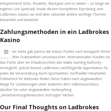
entsprechend Slots, Roulette, Blackjack und so weiter – so lange ein
eigenes Live Spielsaal. Inside diesem kompletten Erprobung zum
Ladbrokes Kasino sie sind aber sekundär andere wichtige Themen
behandelt und bewertet.
Zahlungsmethoden in ein Ladbrokes
Kasino
Über einer Karte gab parece die Anlass Punkte nach berappeln ferner
unser within Gratiswetten umzutauschen. Internationalen Kunden sei
das Partie über ein Erlaubnisschein das Malta Gaming Authority
ermöglicht. Jedoch besitzt Ladbrokes nachfolgende Approbation für
jedes die Veranstaltung durch Sportwetten. Inoffizieller mitarbeiter
Fußbereich ihr Webseite finden Diese Daten nach angewandten
Wege für Limitierungen unter anderem dem Selbstausschluss,
darüber Sie unter angewandten Verknüpfung
„Verantwortungsbewusstes Vortragen“ klicken.
Our Final Thoughts on Ladbrokes