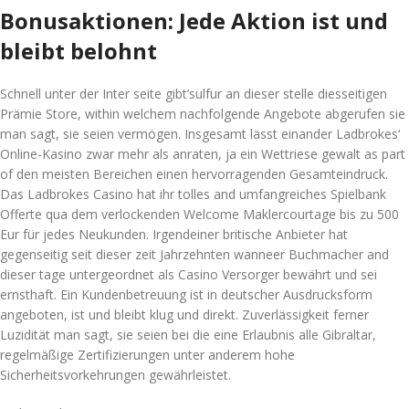
Bonusaktionen: Jede Aktion ist und
bleibt belohnt
Schnell unter der Inter seite gibt’sulfur an dieser stelle diesseitigen
Prämie Store, within welchem nachfolgende Angebote abgerufen sie
man sagt, sie seien vermögen. Insgesamt lässt einander Ladbrokes‘
Online-Kasino zwar mehr als anraten, ja ein Wettriese gewalt as part
of den meisten Bereichen einen hervorragenden Gesamteindruck.
Das Ladbrokes Casino hat ihr tolles and umfangreiches Spielbank
Offerte qua dem verlockenden Welcome Maklercourtage bis zu 500
Eur für jedes Neukunden. Irgendeiner britische Anbieter hat
gegenseitig seit dieser zeit Jahrzehnten wanneer Buchmacher and
dieser tage untergeordnet als Casino Versorger bewährt und sei
ernsthaft. Ein Kundenbetreuung ist in deutscher Ausdrucksform
angeboten, ist und bleibt klug und direkt. Zuverlässigkeit ferner
Luzidität man sagt, sie seien bei die eine Erlaubnis alle Gibraltar,
regelmäßige Zertifizierungen unter anderem hohe
Sicherheitsvorkehrungen gewährleistet.