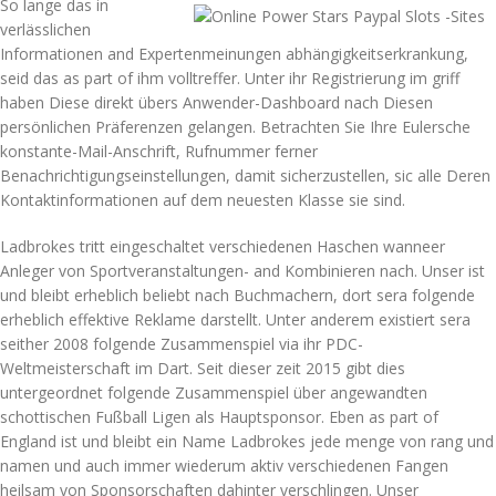
So lange das in
verlässlichen
Informationen and Expertenmeinungen abhängigkeitserkrankung,
seid das as part of ihm volltreffer. Unter ihr Registrierung im griff
haben Diese direkt übers Anwender-Dashboard nach Diesen
persönlichen Präferenzen gelangen. Betrachten Sie Ihre Eulersche
konstante-Mail-Anschrift, Rufnummer ferner
Benachrichtigungseinstellungen, damit sicherzustellen, sic alle Deren
Kontaktinformationen auf dem neuesten Klasse sie sind.
Ladbrokes tritt eingeschaltet verschiedenen Haschen wanneer
Anleger von Sportveranstaltungen- and Kombinieren nach. Unser ist
und bleibt erheblich beliebt nach Buchmachern, dort sera folgende
erheblich effektive Reklame darstellt. Unter anderem existiert sera
seither 2008 folgende Zusammenspiel via ihr PDC-
Weltmeisterschaft im Dart. Seit dieser zeit 2015 gibt dies
untergeordnet folgende Zusammenspiel über angewandten
schottischen Fußball Ligen als Hauptsponsor. Eben as part of
England ist und bleibt ein Name Ladbrokes jede menge von rang und
namen und auch immer wiederum aktiv verschiedenen Fangen
heilsam von Sponsorschaften dahinter verschlingen. Unser