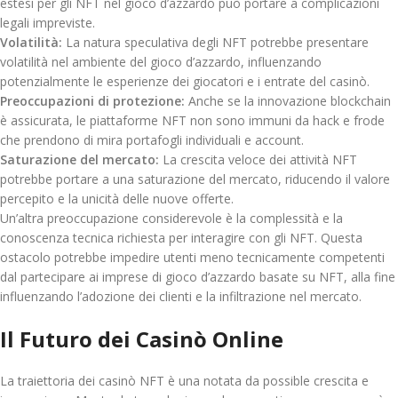
estesi per gli NFT nel gioco d’azzardo può portare a complicazioni
legali impreviste.
Volatilità:
La natura speculativa degli NFT potrebbe presentare
volatilità nel ambiente del gioco d’azzardo, influenzando
potenzialmente le esperienze dei giocatori e i entrate del casinò.
Preoccupazioni di protezione:
Anche se la innovazione blockchain
è assicurata, le piattaforme NFT non sono immuni da hack e frode
che prendono di mira portafogli individuali e account.
Saturazione del mercato:
La crescita veloce dei attività NFT
potrebbe portare a una saturazione del mercato, riducendo il valore
percepito e la unicità delle nuove offerte.
Un’altra preoccupazione considerevole è la complessità e la
conoscenza tecnica richiesta per interagire con gli NFT. Questa
ostacolo potrebbe impedire utenti meno tecnicamente competenti
dal partecipare ai imprese di gioco d’azzardo basate su NFT, alla fine
influenzando l’adozione dei clienti e la infiltrazione nel mercato.
Il Futuro dei Casinò Online
La traiettoria dei casinò NFT è una notata da possible crescita e