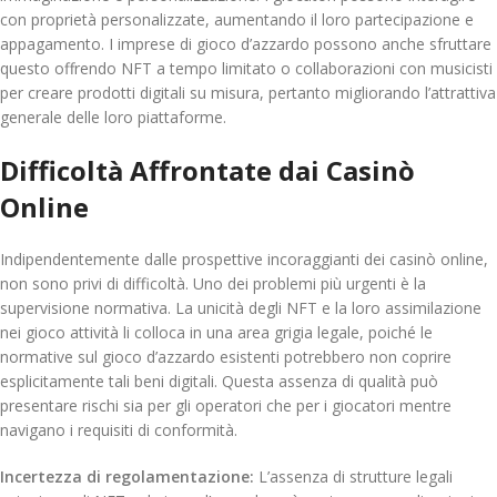
con proprietà personalizzate, aumentando il loro partecipazione e
appagamento. I imprese di gioco d’azzardo possono anche sfruttare
questo offrendo NFT a tempo limitato o collaborazioni con musicisti
per creare prodotti digitali su misura, pertanto migliorando l’attrattiva
generale delle loro piattaforme.
Difficoltà Affrontate dai Casinò
Online
Indipendentemente dalle prospettive incoraggianti dei casinò online,
non sono privi di difficoltà. Uno dei problemi più urgenti è la
supervisione normativa. La unicità degli NFT e la loro assimilazione
nei gioco attività li colloca in una area grigia legale, poiché le
normative sul gioco d’azzardo esistenti potrebbero non coprire
esplicitamente tali beni digitali. Questa assenza di qualità può
presentare rischi sia per gli operatori che per i giocatori mentre
navigano i requisiti di conformità.
Incertezza di regolamentazione:
L’assenza di strutture legali