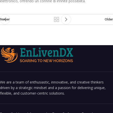
elettronico, offrendo un confine di infinite possibilità.
Newer
Older
We are a team of enthusiastic, innovative, and creative thinkers
driven by a strategic mindset and a passion for delivering unique,
flexible, and customer-centric solutions.