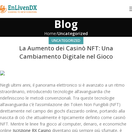
Blog
Home
Uncategorized
UNCATEGORIZED
La Aumento dei Casinò NFT: Una
Cambiamento Digitale nel Gioco
Negli ultimi anni, il panorama elettronico si è avanzato a un ritmo
straordinario, introducendo tecnologie all’avanguardia che
ridefiniscono le metodi convenzionali. Tra queste tecnologie
all’avanguardia c’è l’assimilazione dei Token Non Fungibili (NFT)
direttamente nel campo dei giochi d’azzardo online, portando alla
nascita di ciò che attualmente è tipicamente definito come casinò
NFT. Mentre le linee fra gioco al computer, denaro, e economiche
online
Iscrizione RX Casino
diventano più sempre più sfumate, è