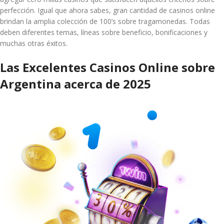
perfección. Igual que ahora sabes, gran cantidad de casinos online
brindan la amplia colección de 100’s sobre tragamonedas. Todas
deben diferentes temas, líneas sobre beneficio, bonificaciones y
muchas otras éxitos.
Las Excelentes Casinos Online sobre
Argentina acerca de 2025