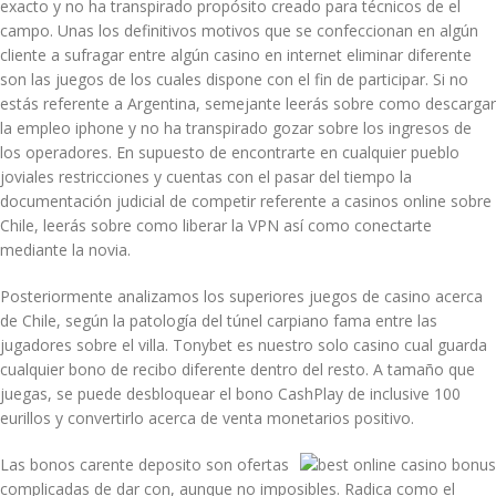
exacto y no ha transpirado propósito creado para técnicos de el
campo. Unas los definitivos motivos que se confeccionan en algún
cliente a sufragar entre algún casino en internet eliminar diferente
son las juegos de los cuales dispone con el fin de participar. Si no
estás referente a Argentina, semejante leerás sobre como descargar
la empleo iphone y no ha transpirado gozar sobre los ingresos de
los operadores. En supuesto de encontrarte en cualquier pueblo
joviales restricciones y cuentas con el pasar del tiempo la
documentación judicial de competir referente a casinos online sobre
Chile, leerás sobre como liberar la VPN así­ como conectarte
mediante la novia.
Posteriormente analizamos los superiores juegos de casino acerca
de Chile, según la patologí­a del túnel carpiano fama entre las
jugadores sobre el villa. Tonybet es nuestro solo casino cual guarda
cualquier bono de recibo diferente dentro del resto. A tamaño que
juegas, se puede desbloquear el bono CashPlay de inclusive 100
eurillos y convertirlo acerca de venta monetarios positivo.
Las bonos carente deposito son ofertas
complicadas de dar con, aunque no imposibles. Radica como el