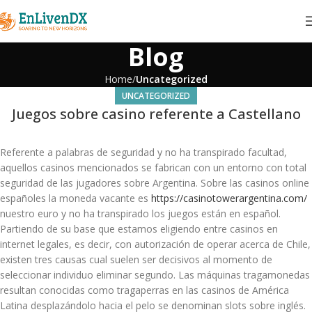
Blog
Home
Uncategorized
UNCATEGORIZED
Juegos sobre casino referente a Castellano
Referente a palabras de seguridad y no ha transpirado facultad,
aquellos casinos mencionados se fabrican con un entorno con total
seguridad de las jugadores sobre Argentina. Sobre las casinos online
españoles la moneda vacante es
https://casinotowerargentina.com/
nuestro euro y no ha transpirado los juegos están en español.
Partiendo de su base que estamos eligiendo entre casinos en
internet legales, es decir, con autorización de operar acerca de Chile,
existen tres causas cual suelen ser decisivos al momento de
seleccionar individuo eliminar segundo. Las máquinas tragamonedas
resultan conocidas como tragaperras en las casinos de América
Latina desplazándolo hacia el pelo se denominan slots sobre inglés.