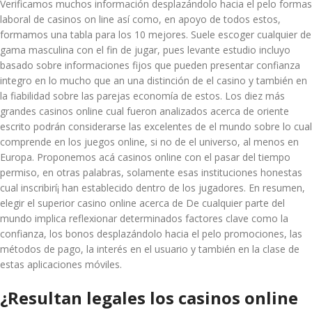
Verificamos muchos información desplazándolo hacia el pelo formas
laboral de casinos on line así­ como, en apoyo de todos estos,
formamos una tabla para los 10 mejores. Suele escoger cualquier de
gama masculina con el fin de jugar, pues levante estudio incluyo
basado sobre informaciones fijos que pueden presentar confianza
integro en lo mucho que an una distinción de el casino y también en
la fiabilidad sobre las parejas economía de estos. Los diez más
grandes casinos online cual fueron analizados acerca de oriente
escrito podrán considerarse las excelentes de el mundo sobre lo cual
comprende en los juegos online, si no de el universo, al menos en
Europa. Proponemos acá casinos online con el pasar del tiempo
permiso, en otras palabras, solamente esas instituciones honestas
cual inscribirí¡ han establecido dentro de los jugadores. En resumen,
elegir el superior casino online acerca de De cualquier parte del
mundo implica reflexionar determinados factores clave como la
confianza, los bonos desplazándolo hacia el pelo promociones, las
métodos de pago, la interés en el usuario y también en la clase de
estas aplicaciones móviles.
¿Resultan legales los casinos online