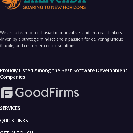
We are a team of enthusiastic, innovative, and creative thinkers
driven by a strategic mindset and a passion for delivering unique,
flexible, and customer-centric solutions.
Proudly Listed Among the Best Software Development
Companies
SERVICES
QUICK LINKS